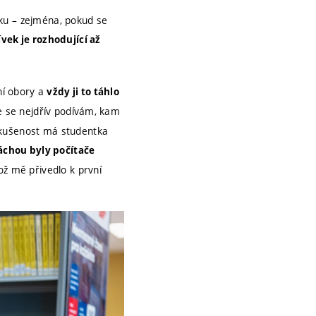
ku – zejména, pokud se
ívek je rozhodující až
í obory a
vždy ji to táhlo
že se nejdřív podívám, kam
zkušenost má studentka
ráchou byly počítače
což mě přivedlo k první