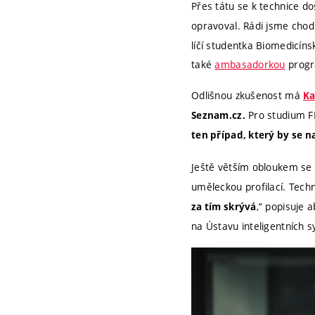
Přes tátu se k technice do
opravoval. Rádi jsme chodi
líčí studentka Biomedicíns
také
ambasadorkou
prog
Odlišnou zkušenost má
Ka
Pro studium F
Seznam.cz.
ten případ, který by se na
Ještě větším obloukem se 
uměleckou profilací. Techno
,“ popisuje 
za tím skrývá
na Ústavu inteligentních s