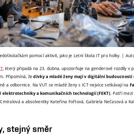
ředoškolačkám pomocí aktivit, jako je Letní škola IT pro holky. | Aut
CT
, který připadá na 23. dubna, upozorňuje na genderové rozdíly v 
m. Připomíná, že
dívky a mladé ženy mají v digitální budoucnosti
rkyně a odbornice. Na VUT se mladé ženy s ICT nejvíce setkávají na
F
. Patří mezi
ě elektrotechniky a komunikačních technologií (FEKT)
 Cmíralová a absolventky Kateřina Fořtová, Gabriela Nečasová a Ka
, stejný směr