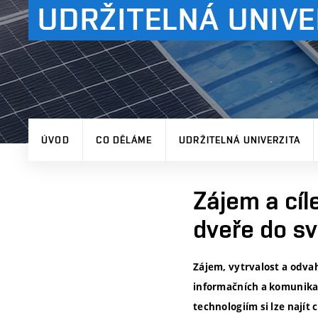
UDRŽITELNÁ UNIVE
ÚVOD
CO DĚLÁME
UDRŽITELNÁ UNIVERZITA
Zájem a cí
dveře do sv
Zájem, vytrvalost a odva
informačních a komunikačn
technologiím si lze najít 