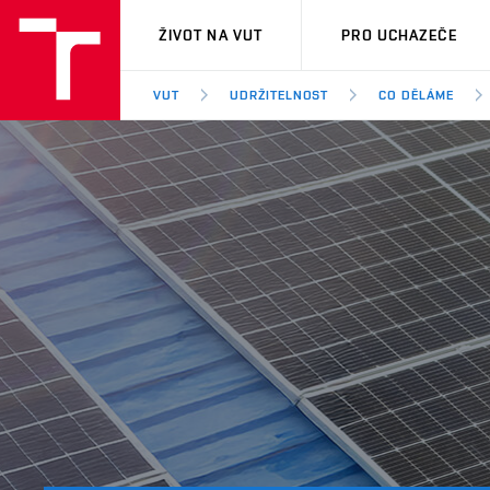
VUT
ŽIVOT NA VUT
PRO UCHAZEČE
VUT
UDRŽITELNOST
CO DĚLÁME