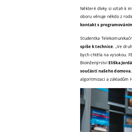
Některé dívky si vztah k 
oboru věnuje někdo z rodi
kontakt s programováním
Studentka Telekomunikačn
. „Ve dru
spíše k technice
bych chtěla na vysokou. F
Bioinženýrství
Eliška Jord
součástí našeho domova.
algoritmizaci a základům H