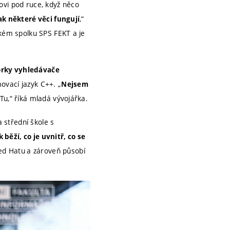
ovi pod ruce, když něco
,“
ak některé věci fungují
ském spolku SPS FEKT a je
rky vyhledávače
ovací jazyk C++. „
Nejsem
Tu,“ říká mladá vývojářka.
 střední škole s
 běží, co je uvnitř, co se
ed Hatu
a zároveň působí