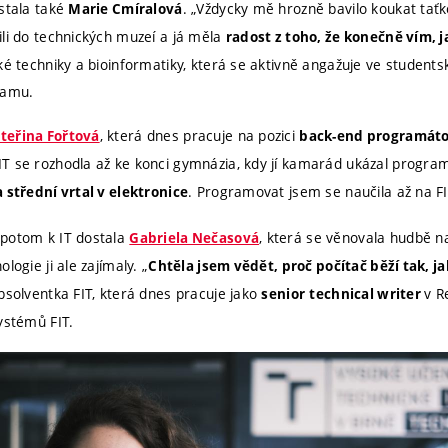
stala také
. „Vždycky mě hrozně bavilo koukat taťk
Marie Cmíralová
li do technických muzeí a já měla
radost z toho, že konečně vím, j
ké techniky a bioinformatiky, která se aktivně angažuje ve student
ramu.
, která dnes pracuje na pozici
teřina Fořtová
back-end programáto
IT se rozhodla až ke konci gymnázia, kdy jí kamarád ukázal program
. Programovat jsem se naučila až na FI
 střední vrtal v elektronice
potom k IT dostala
, která se věnovala hudbě na
Gabriela Nečasová
logie ji ale zajímaly. „
Chtěla jsem vědět, proč počítač běží tak, jak
absolventka FIT, která dnes pracuje jako
v R
senior
technical writer
ystémů FIT.