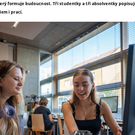
který formuje budoucnost.
Tři studentky a tři absolventky popisuj
iem i prací.