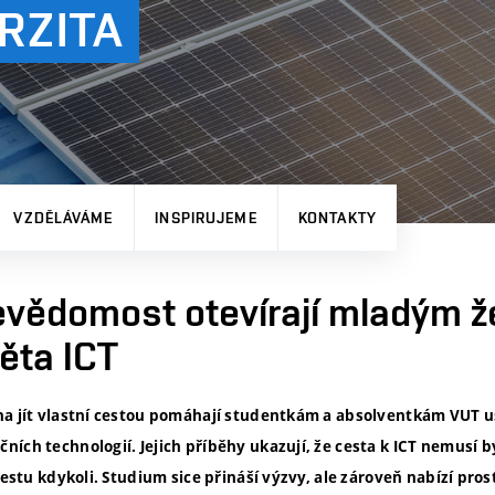
RZITA
VZDĚLÁVÁME
INSPIRUJEME
KONTAKTY
levědomost otevírají mladým 
ěta ICT
ha jít vlastní cestou pomáhají studentkám a absolventkám VUT u
ích technologií. Jejich příběhy ukazují, že cesta k ICT nemusí 
cestu kdykoli. Studium sice přináší výzvy, ale zároveň nabízí prost