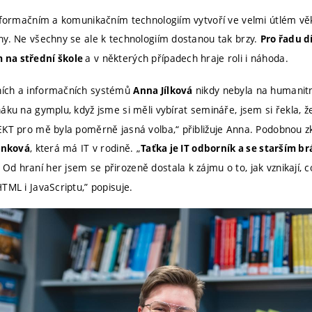
informačním a komunikačním technologiím vytvoří ve velmi útlém vě
ny. Ne všechny se ale k technologiím dostanou tak brzy.
Pro řadu d
a v některých případech hraje roli i náhoda.
 na střední škole
ích a informačních systémů
nikdy nebyla na humanitn
Anna Jílková
háku na gymplu, když jsme si měli vybírat semináře, jsem si řekla, 
EKT pro mě byla poměrně jasná volba,“ přibližuje Anna. Podobnou 
, která má IT v rodině. „
ánková
Taťka je IT odborník a se starším b
Od hraní her jsem se přirozeně dostala k zájmu o to, jak vznikají, 
TML i JavaScriptu,” popisuje.