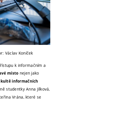
or: Václav Koníček
přístupu k informačním a
nejen jako
 své místo
akultě informačních
 ně studentky Anna Jílková,
teřina Vrána, které se