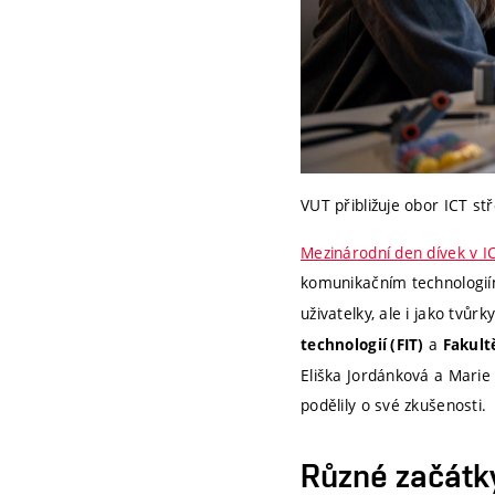
VUT přibližuje obor ICT st
Mezinárodní den dívek v I
komunikačním technologií
uživatelky, ale i jako tvů
a
technologií (FIT)
Fakult
Eliška Jordánková a Marie
podělily o své zkušenosti.
Různé začátky