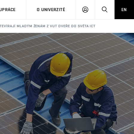
PŘIHLÁSIT
HLEDAT
UPRÁCE
O UNIVERZITĚ
EN
SE
TEVÍRAJÍ MLADÝM ŽENÁM Z VUT DVEŘE DO SVĚTA ICT