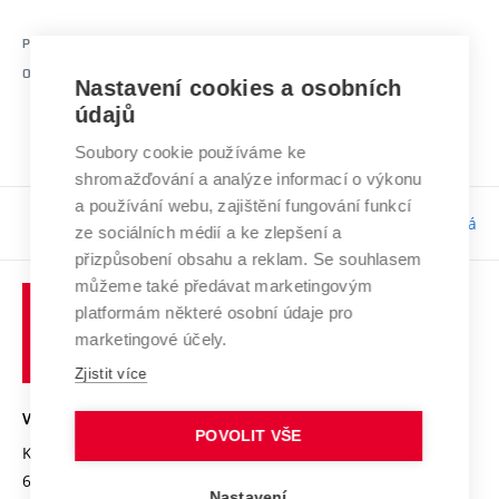
PUBLIKOVÁNO
31.03.2026 08:46
https://www.vut.cz/udrzitelnost/co-delame/kvalitni-
ODKAZ
Nastavení cookies a osobních
vzdelani/f163596/d324572
údajů
Soubory cookie používáme ke
shromažďování a analýze informací o výkonu
a používání webu, zajištění fungování funkcí
Odpovědnost:
Bc. Tereza Kučerová
ze sociálních médií a ke zlepšení a
přizpůsobení obsahu a reklam. Se souhlasem
můžeme také předávat marketingovým
platformám některé osobní údaje pro
marketingové účely.
Zjistit více
VYSOKÉ UČENÍ TECHNICKÉ V BRNĚ
POVOLIT VŠE
Kolejní 2906/4
612 00 Brno
Nastavení