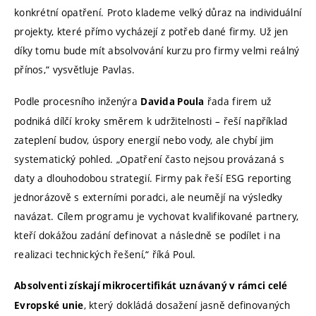
konkrétní opatření. Proto klademe velký důraz na individuální
projekty, které přímo vycházejí z potřeb dané firmy. Už jen
díky tomu bude mít absolvování kurzu pro firmy velmi reálný
přínos,“ vysvětluje Pavlas.
Podle procesního inženýra
řada firem už
Davida Poula
podniká dílčí kroky směrem k udržitelnosti – řeší například
zateplení budov, úspory energií nebo vody, ale chybí jim
systematický pohled. „Opatření často nejsou provázaná s
daty a dlouhodobou strategií. Firmy pak řeší ESG reporting
jednorázově s externími poradci, ale neumějí na výsledky
navázat. Cílem programu je vychovat kvalifikované partnery,
kteří dokážou zadání definovat a následně se podílet i na
realizaci technických řešení,“ říká Poul.
Absolventi získají mikrocertifikát uznávaný v rámci celé
, který dokládá dosažení jasně definovaných
Evropské unie