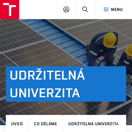
VUT
PŘIHLÁSIT
HLEDAT
MENU
SE
UDRŽITELNÁ
UNIVERZITA
ÚVOD
CO DĚLÁME
UDRŽITELNÁ UNIVERZITA