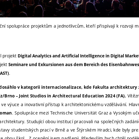
í spolupráce projektům a jednotlivcům, kteří přispívají k rozvoji m
l projekt
Digital Analytics and Artificial Intelligence in Digital Marke
jekt
Seminare und Exkursionen aus dem Bereich des Eisenbahnwese
.
FAST)
sáhlo v kategorii internacionalizace, kde Fakulta architektury 
Vítěz
/Brno – Joint Studios in Architectural Education 2024 (FA).
ve výuce a inovativní přístup k architektonickému vzdělávání. Hlav
. Spolupráce mezi Technische Universität Graz a Vysokým u
Toman
rchitektury. Studující obou institucí pracovali na společných zadáníc
ýstavy studentských prací v Brně a ve Štýrském Hradci, kde byly pr
ce obou škol.
„Z ocenění jsem nadšený. Především bych chtěl podě