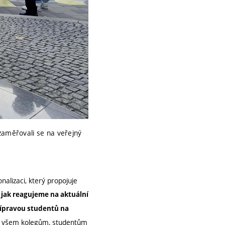
zaměřovali se na veřejný
alizaci, který propojuje
 jak reagujeme na aktuální
řípravou studentů na
í všem kolegům, studentům