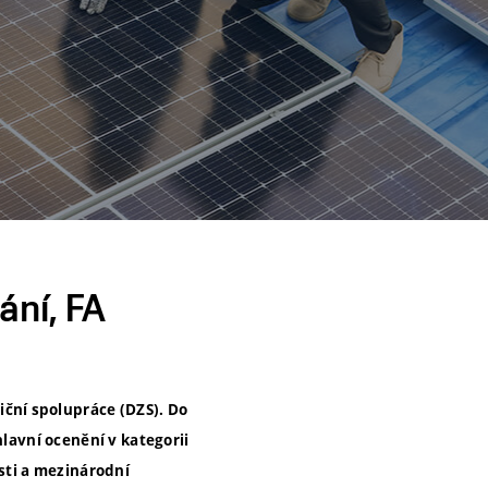
ání, FA
ční spolupráce (DZS). Do
hlavní ocenění v kategorii
osti a mezinárodní