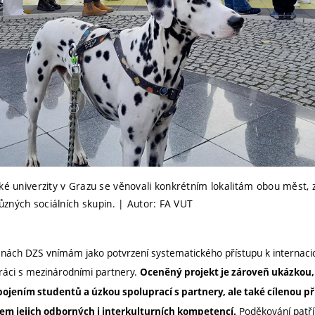
cké univerzity v Grazu se věnovali konkrétním lokalitám obou měst, 
 různých sociálních skupin. | Autor: FA VUT
nách DZS vnímám jako potvrzení systematického přístupu k internacion
ráci s mezinárodními partnery.
Oceněný projekt je zároveň ukázkou,
pojením studentů a úzkou spoluprací s partnery, ale také cílenou p
Poděkování patř
jem jejich odborných i interkulturních kompetencí.