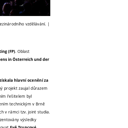
ezinárodního vzdělávání. |
. Oblast
ting (FP)
ns in Österreich und der
získala hlavní ocenění za
ný projekt zaujal důrazem
ním řešitelem byl
čením technickým v Brně
h v rámci tzv. joint studia.
ezentovány výsledky
kovat
,
Evě Truncové