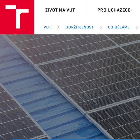
VUT
ŽIVOT NA VUT
PRO UCHAZEČE
VUT
UDRŽITELNOST
CO DĚLÁME