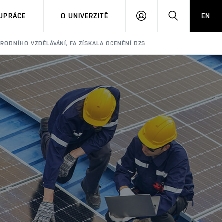
PŘIHLÁSIT
HLEDAT
UPRÁCE
O UNIVERZITĚ
EN
SE
RODNÍHO VZDĚLÁVÁNÍ, FA ZÍSKALA OCENĚNÍ DZS