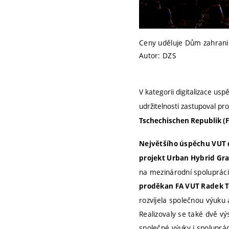
Ceny uděluje Dům zahraničn
Autor: DZS
V kategorii digitalizace uspě
udržitelnosti zastupoval pro
Tschechischen Republik (
Největšího úspěchu VUT do
projekt Urban Hybrid Graz
na mezinárodní spolupráci 
proděkan FA VUT Radek 
rozvíjela společnou výuku a
Realizovaly se také dvě v
společné výuky i spoluprá