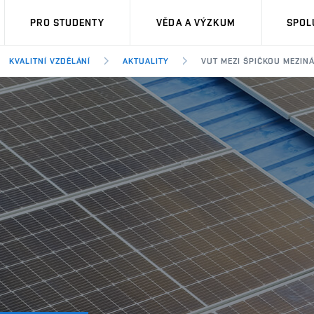
PRO STUDENTY
VĚDA A VÝZKUM
SPOL
KVALITNÍ VZDĚLÁNÍ
AKTUALITY
VUT MEZI ŠPIČKOU MEZINÁ