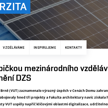
RZITA
VZDĚLÁVÁME
INSPIRUJEME
KONTAKTY
pičkou mezinárodního vzděláv
enění DZS
v Brně (VUT) zaznamenalo výrazný úspěch v Cenách Domu zahrani
obojovaly hned tři projekty a Fakulta architektury navíc získala 
kty VUT uspěly napříč klíčovými oblastmi digitalizace, udržiteln