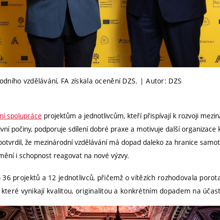
dního vzdělávání, FA získala ocenění DZS. | Autor: DZS
ní spolupráce
projektům a jednotlivcům, kteří přispívají k rozvoji mezi
ivní počiny, podporuje sdílení dobré praxe a motivuje další organizace
potvrdil, že mezinárodní vzdělávání má dopad daleko za hranice samot
mění i schopnost reagovat na nové výzvy.
36 projektů a 12 jednotlivců, přičemž o vítězích rozhodovala porot
 které vynikají kvalitou, originalitou a konkrétním dopadem na účast