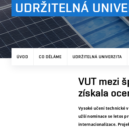
UDRŽITELNÁ UNIVE
ÚVOD
CO DĚLÁME
UDRŽITELNÁ UNIVERZITA
VUT mezi š
získala oc
Vysoké učení technické 
užší nominace se letos pr
internacionalizace. Proje