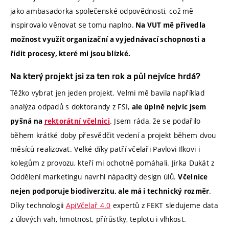
jako ambasadorka společenské odpovědnosti, což mě
inspirovalo věnovat se tomu naplno.
Na VUT mě přivedla
možnost využít organizační a vyjednávací schopnosti a
řídit procesy, které mi jsou blízké.
Na který projekt jsi za ten rok a půl nejvíce hrdá?
Těžko vybrat jen jeden projekt. Velmi mě bavila například
analýza odpadů s doktorandy z FSI,
ale úplně nejvíc jsem
. Jsem ráda, že se podařilo
pyšná na
rektorátní včelnici
během krátké doby přesvědčit vedení a projekt během dvou
měsíců realizovat. Velké díky patří včelaři Pavlovi Ilkovi i
kolegům z provozu, kteří mi ochotně pomáhali. Jirka Dukát z
Oddělení marketingu navrhl nápaditý design úlů.
Včelnice
.
nejen podporuje biodiverzitu, ale má i technický rozměr
Díky technologii
ApiVčelař 4.0
expertů z FEKT sledujeme data
z úlových vah, hmotnost, přírůstky, teplotu i vlhkost.