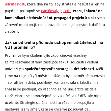
udržitelnosti
, která dbá na to, aby strategie nezůstala jen na
papíře a postupně se
naplňovaly její cíle
.
Pracuji hlavně na
a
komunikaci, sledování dění, propagaci projektů a aktivit
zároveň monitoruji, co se povedlo a kde je prostor k dalšímu
zlepšení
.
Jak se od tvého příchodu uchopení udržitelnosti na
VUT proměnilo?
Prvním velkým úkolem bylo zkoordinovat všechny
zainteresované strany, zástupce fakult, součástí i vedení
univerzity a
. Měli
společně vytvořit strategii udržitelnosti
jsme na to jen čtyři měsíce, takže to bylo poměrně intenzivní
– sbírali jsem data, podklady, komunikovala s fakultami a
snažila se pochopit, co všechno se na univerzitě už děje.
Udržitelnost se samozřejmě na VUT řešila už dřív, ale nijak
uceleně. Strategie udržitelnosti to všechno propojila a
nastavila jasný směr, kam se chceme posouvat dál.