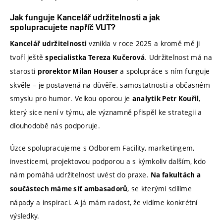
Jak funguje Kancelář udržitelnosti a jak
spolupracujete napříč VUT?
vznikla v roce 2025 a kromě mě ji
Kancelář udržitelnosti
tvoří ještě
. Udržitelnost má na
specialistka Tereza Kučerová
starosti
a spolupráce s ním funguje
prorektor Milan Houser
skvěle – je postavená na důvěře, samostatnosti a občasném
smyslu pro humor. Velkou oporou je
,
analytik Petr Kouřil
který sice není v týmu, ale významně přispěl ke strategii a
dlouhodobě nás podporuje.
Úzce spolupracujeme s Odborem Facility, marketingem,
investicemi, projektovou podporou a s kýmkoliv dalším, kdo
nám pomáhá udržitelnost uvést do praxe.
Na fakultách a
, se kterými sdílíme
součástech máme síť ambasadorů
nápady a inspiraci. A já mám radost, že vidíme konkrétní
výsledky.