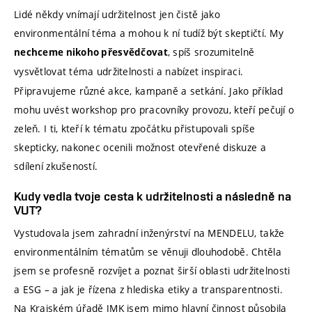
Lidé někdy vnímají udržitelnost jen čistě jako
environmentální téma a mohou k ní tudíž být skeptičtí. My
, spíš srozumitelně
nechceme nikoho přesvědčovat
vysvětlovat téma udržitelnosti a nabízet inspiraci.
Připravujeme různé akce, kampaně a setkání. Jako příklad
mohu uvést workshop pro pracovníky provozu, kteří pečují o
zeleň. I ti, kteří k tématu zpočátku přistupovali spíše
skepticky, nakonec ocenili možnost otevřené diskuze a
sdílení zkušeností.
Kudy vedla tvoje cesta k udržitelnosti a následně na
VUT?
Vystudovala jsem zahradní inženýrství na MENDELU, takže
environmentálním tématům se věnuji dlouhodobě. Chtěla
jsem se profesně rozvíjet a poznat širší oblasti udržitelnosti
a ESG – a jak je řízena z hlediska etiky a transparentnosti.
Na Krajském úřadě JMK jsem mimo hlavní činnost působila