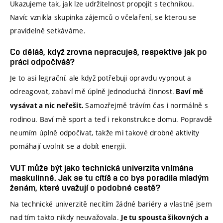
Ukazujeme tak, jak lze udržitelnost propojit s technikou.
Navíc vznikla skupinka zájemců o včelaření, se kterou se
pravidelně setkáváme.
Co děláš, když zrovna nepracuješ, respektive jak po
práci odpočíváš?
Je to asi legrační, ale když potřebuji opravdu vypnout a
odreagovat, zabaví mě úplně jednoduchá činnost.
Baví mě
Samozřejmě trávím čas i normálně s
vysávat a nic neřešit.
rodinou. Baví mě sport a teď i rekonstrukce domu. Popravdě
neumím úplně odpočívat, takže mi takové drobné aktivity
pomáhají uvolnit se a dobít energii.
VUT může být jako technická univerzita vnímána
maskulinně. Jak se tu cítíš a co bys poradila mladým
ženám, které uvažují o podobné cestě?
Na technické univerzitě necítím žádné bariéry a vlastně jsem
nad tím takto nikdy neuvažovala.
Je tu spousta šikovných a