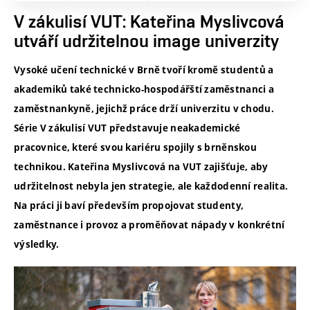
V zákulisí VUT: Kateřina Myslivcová
utváří udržitelnou image univerzity
Vysoké učení technické v Brně tvoří kromě studentů a
akademiků také technicko-hospodářští zaměstnanci a
zaměstnankyně, jejichž práce drží univerzitu v chodu.
Série V zákulisí VUT představuje neakademické
pracovnice, které svou kariéru spojily s brněnskou
technikou. Kateřina Myslivcová na VUT zajišťuje, aby
udržitelnost nebyla jen strategie, ale každodenní realita.
Na práci ji baví především propojovat studenty,
zaměstnance i provoz a proměňovat nápady v konkrétní
výsledky.