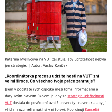
Kateřina Myslivcová na VUT zajišťuje, aby udržitelnost nebyla
jen strategie. | Autor: Václav Koníček
„Koordinátorka procesu udržitelnosti na VUT“ zní
velmi široce. Co všechno tvoje práce zahrnuje?
Jsem v podstatě rychlospojka mezi lidmi, informacemi a
daty. Mým hlavním úkolem je, aby se
strategie udržitelnosti
VUT
dostala do povědomí uvnitř univerzity i navenek a aby jí
všichni rozuměli a našli si v ní to své. Koordinuji
Kancelář