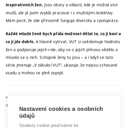
Jsou obory a oblasti, kde je možná více
inspirativních žen.
mužů, ale já jsem zvyklá pracovat i s mužskými kolektivy.
Mám pocit, že zde přirozeně funguje diverzita a spolupráce.
Každé mladé ženě bych přála možnost dělat to, co ji baví a
A hlavně vytrvat. VUT si uvědomuje hodnotu
co jí jde dobře.
žen a podporuje jejich role, aby se o jejich přínosu vědělo a
mluvilo se o nich. Schopné ženy tu jsou – a i když se tato
série jmenuje „V zákulisí VUT“, ukazuje, že nejsou schované
vzadu a mohou se plně zapojit.
PUBLIKOVÁNO
30.03.2026 08:38
https://www.vut.cz/udrzitelnost/co-delame/kvalitni-
ODKAZ
Nastavení cookies a osobních
vzdelani/f163596/d324544
údajů
Soubory cookie používáme ke