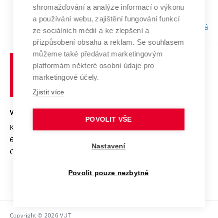
shromažďování a analýze informací o výkonu
a používání webu, zajištění fungování funkcí
Odpovědnost:
Bc. Tereza Kučerová
ze sociálních médií a ke zlepšení a
přizpůsobení obsahu a reklam. Se souhlasem
můžeme také předávat marketingovým
platformám některé osobní údaje pro
marketingové účely.
Zjistit více
VYSOKÉ UČENÍ TECHNICKÉ V BRNĚ
POVOLIT VŠE
Kolejní 2906/4
612 00 Brno
Nastavení
Czech Republic
Povolit pouze nezbytné
Copyright © 2026 VUT