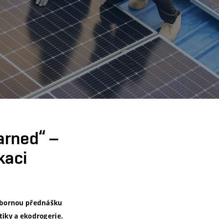
arned“ –
kaci
odbornou přednášku
iky a ekodrogerie.