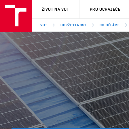
VUT
ŽIVOT NA VUT
PRO UCHAZEČE
VUT
UDRŽITELNOST
CO DĚLÁME