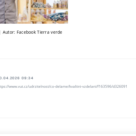
 | Autor: Facebook Tierra verde
0.04.2026 09:34
ttps://www.vut.cz/udrzitelnost/co-delame/kvalitni-vzdelani/f163596/d326091