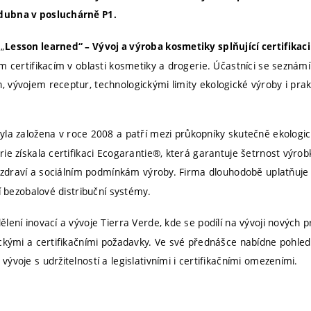
dubna v posluchárně P1.
„
Lesson learned“ – Vývoj a výroba kosmetiky splňující certifikac
m certifikacím v oblasti kosmetiky a drogerie. Účastníci se seznámí
 vývojem receptur, technologickými limity ekologické výroby i pra
yla založena v roce 2008 a patří mezi průkopníky skutečně ekologi
ie získala certifikaci Ecogarantie®, která garantuje šetrnost výrob
mu zdraví a sociálním podmínkám výroby. Firma dlouhodobě uplatňuje 
jí bezobalové distribuční systémy.
ělení inovací a vývoje Tierra Verde, kde se podílí na vývoji nových 
ickými a certifikačními požadavky. Ve své přednášce nabídne pohled
ývoje s udržitelností a legislativními i certifikačními omezeními.