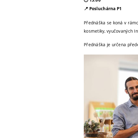
🕐 13:00
📍 Posluchárna P1
Přednáška se koná v rámc
kosmetiky, vyučovaných I
Přednáška je určena před