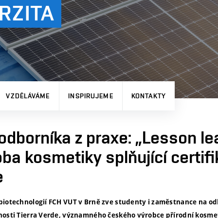
RZITA
VZDĚLÁVÁME
INSPIRUJEME
KONTAKTY
dborníka z praxe: „Lesson le
oba kosmetiky splňující certifi
e
 biotechnologií FCH VUT v Brně zve studenty i zaměstnance na 
nosti Tierra Verde, významného českého výrobce přírodní kosmet