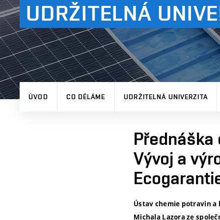
UDRŽITELNÁ UNIVE
ÚVOD
CO DĚLÁME
UDRŽITELNÁ UNIVERZITA
Přednáška o
Vývoj a výr
Ecogaranti
Ústav chemie potravin a
Michala Lazora ze společ