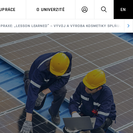
PŘIHLÁSIT
HLEDAT
UPRÁCE
O UNIVERZITĚ
EN
SE
PRAXE: „LESSON LEARNED“ – VÝVOJ A VÝROBA KOSMETIKY SPLŇUJÍCÍ CER