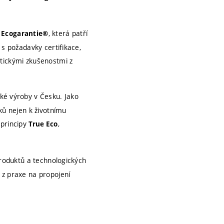
, která patří
i Ecogarantie®
 s požadavky certifikace,
ktickými zkušenostmi z
cké výroby v Česku. Jako
ků nejen k životnímu
principy
,
True Eco
produktů a technologických
 z praxe na propojení