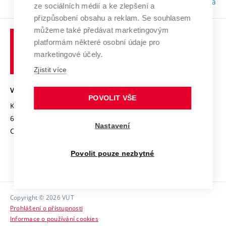
Odpovědnost:
Bc. Tereza Kučerová
ze sociálních médií a ke zlepšení a
přizpůsobení obsahu a reklam. Se souhlasem
můžeme také předávat marketingovým
platformám některé osobní údaje pro
marketingové účely.
Zjistit více
VYSOKÉ UČENÍ TECHNICKÉ V BRNĚ
POVOLIT VŠE
Kolejní 2906/4
612 00 Brno
Nastavení
Czech Republic
Povolit pouze nezbytné
Copyright © 2026 VUT
Prohlášení o přístupnosti
Informace o používání cookies