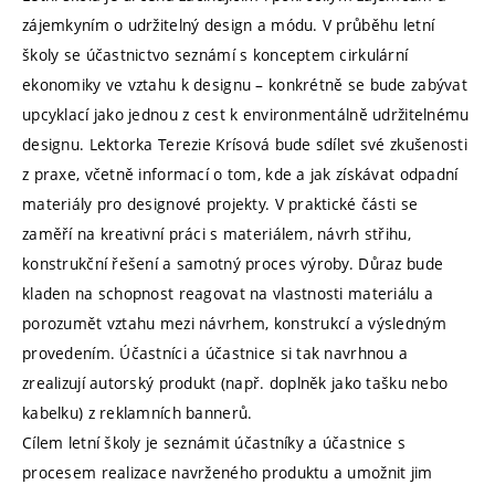
zájemkyním o udržitelný design a módu. V průběhu letní
školy se účastnictvo seznámí s konceptem cirkulární
ekonomiky ve vztahu k designu – konkrétně se bude zabývat
upcyklací jako jednou z cest k environmentálně udržitelnému
designu. Lektorka Terezie Krísová bude sdílet své zkušenosti
z praxe, včetně informací o tom, kde a jak získávat odpadní
materiály pro designové projekty. V praktické části se
zaměří na kreativní práci s materiálem, návrh střihu,
konstrukční řešení a samotný proces výroby. Důraz bude
kladen na schopnost reagovat na vlastnosti materiálu a
porozumět vztahu mezi návrhem, konstrukcí a výsledným
provedením. Účastníci a účastnice si tak navrhnou a
zrealizují autorský produkt (např. doplněk jako tašku nebo
kabelku) z reklamních bannerů.
Cílem letní školy je seznámit účastníky a účastnice s
procesem realizace navrženého produktu a umožnit jim