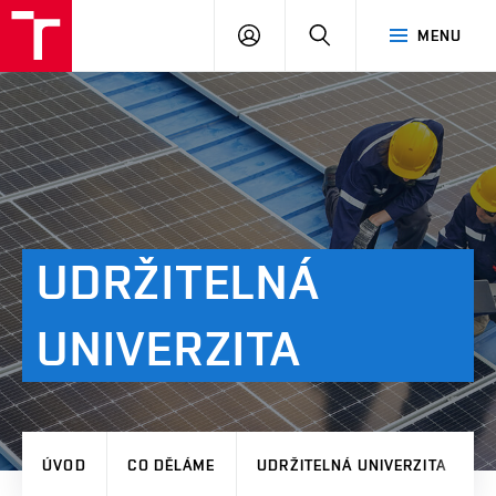
VUT
PŘIHLÁSIT
HLEDAT
MENU
SE
UDRŽITELNÁ
UNIVERZITA
ÚVOD
CO DĚLÁME
UDRŽITELNÁ UNIVERZITA