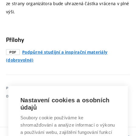
ze strany organizátora bude uhrazená částka vrácena v plné
výši.
Přílohy
Podpůrné studijní a inspirační materiály
PDF
(dobrovolné)
PUBLIKOVÁNO
19.04.2026 12:56
https://www.vut.cz/udrzitelnost/co-delame/kvalitni-
ODKAZ
Nastavení cookies a osobních
vzdelani/f163596/d326207
údajů
Soubory cookie používáme ke
shromažďování a analýze informací o výkonu
a používání webu, zajištění fungování funkcí