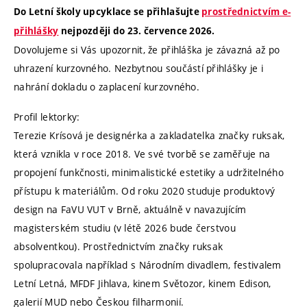
Do Letní školy upcyklace se přihlašujte
prostřednictvím e-
přihlášky
nejpozději do 23. července 2026.
Dovolujeme si Vás upozornit, že přihláška je závazná až po
uhrazení kurzovného. Nezbytnou součástí přihlášky je i
nahrání dokladu o zaplacení kurzovného.
Profil lektorky:
Terezie Krísová je designérka a zakladatelka značky ruksak,
která vznikla v roce 2018. Ve své tvorbě se zaměřuje na
propojení funkčnosti, minimalistické estetiky a udržitelného
přístupu k materiálům. Od roku 2020 studuje produktový
design na FaVU VUT v Brně, aktuálně v navazujícím
magisterském studiu (v létě 2026 bude čerstvou
absolventkou). Prostřednictvím značky ruksak
spolupracovala například s Národním divadlem, festivalem
Letní Letná, MFDF Jihlava, kinem Světozor, kinem Edison,
galerií MUD nebo Českou filharmonií.