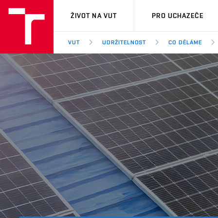
VUT
ŽIVOT NA VUT
PRO UCHAZEČE
VUT
UDRŽITELNOST
CO DĚLÁME