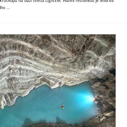
kroskopu na bázi světla LightEM. Hlavní řešitelkou je Andrea
ho ...