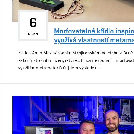
6
Morfovatelné křídlo inspi
ŘÍJEN
využívá vlastností metama
Na letošním Mezinárodním strojírenském veletrhu v Brně 
Fakulty strojního inženýrství VUT nový exponát – morfova
využitím metamateriálů. Jde o výsledek ...