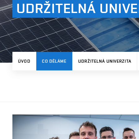
UDRŽITELNÁ UNIVE
ÚVOD
CO DĚLÁME
UDRŽITELNÁ UNIVERZITA