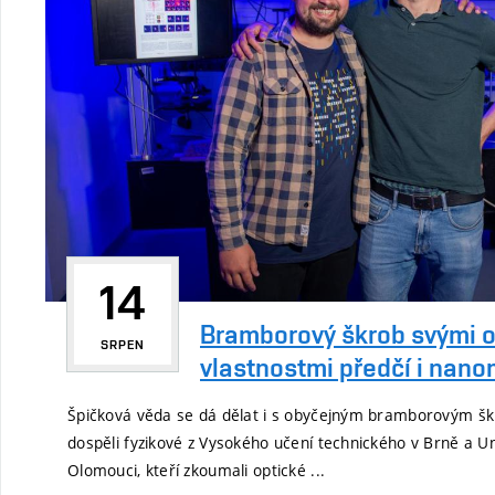
14
Bramborový škrob svými o
SRPEN
vlastnostmi předčí i nano
Špičková věda se dá dělat i s obyčejným bramborovým šk
dospěli fyzikové z Vysokého učení technického v Brně a Un
Olomouci, kteří zkoumali optické ...