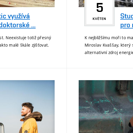
5
ic využívá
Stud
KVĚTEN
oktorské ...
pro
st. Neexistuje totiž přesný
K nejbližšímu moři to ma
takto malé škále zjišťovat.
Miroslav Kvaššay, který
alternativní zdroj energi