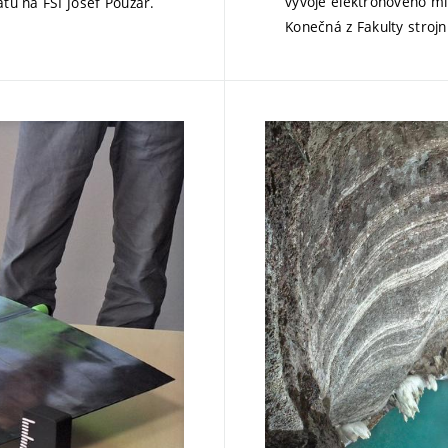
vývoje elektronového mi
átu na FSI Josef Pouzar.
Konečná z Fakulty strojní