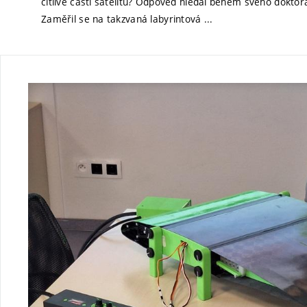
citlivé části satelitů? Odpověď hledal během svého doktor
Zaměřil se na takzvaná labyrintová ...