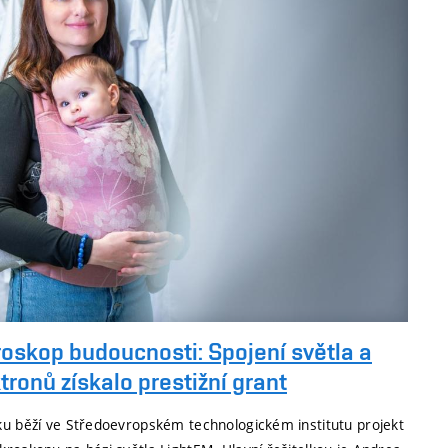
oskop budoucnosti: Spojení světla a
tronů získalo prestižní grant
ku běží ve Středoevropském technologickém institutu projekt