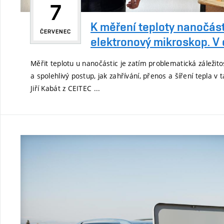
7
K měření teploty nanočást
ČERVENEC
elektronový mikroskop. V d
Měřit teplotu u nanočástic je zatím problematická záležito
a spolehlivý postup, jak zahřívání, přenos a šíření tepla v 
Jiří Kabát z CEITEC ...