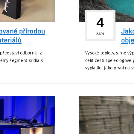
4
rované přírodou
Jako
ZÁŘÍ
teriálů
obje
představí odborníci z
Vysoké teploty, sirné v
telný segment křídla s
čelit čeští speleologové 
vyplatilo. Jako první na s