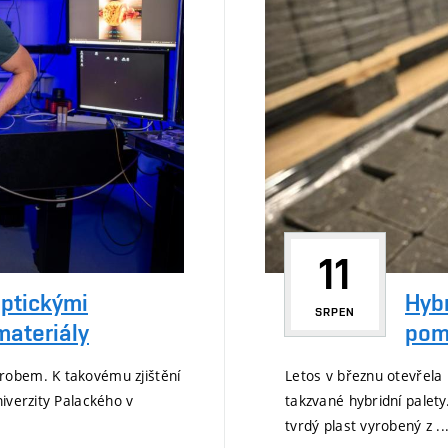
11
ptickými
Hybr
SRPEN
materiály
pomá
robem. K takovému zjištění
Letos v březnu otevřela 
iverzity Palackého v
takzvané hybridní palety
tvrdý plast vyrobený z ..