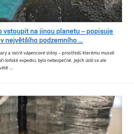
 vstoupit na jinou planetu – popisuje
v největšího podzemního ...
ýpary a ostré vápencové stěny – prostředí, kterému museli
při loňské expedici, bylo nebezpečné. Jejich úsilí se ale
větě ...