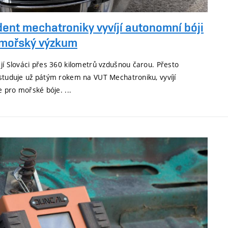
ent mechatroniky vyvíjí autonomní bóji
 mořský výzkum
jí Slováci přes 360 kilometrů vzdušnou čarou. Přesto
 studuje už pátým rokem na VUT Mechatroniku, vyvíjí
e pro mořské bóje. ...