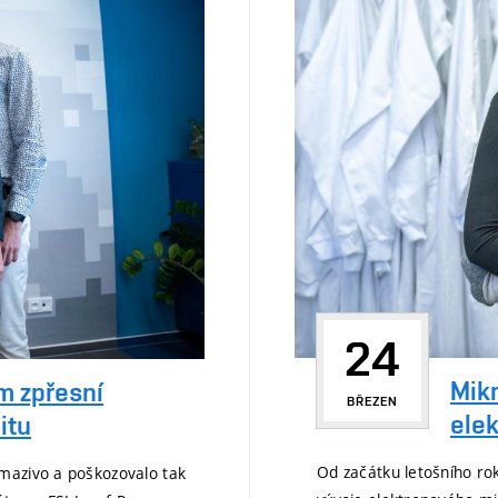
24
Mikr
m zpřesní
BŘEZEN
elek
itu
Od začátku letošního ro
mazivo a poškozovalo tak