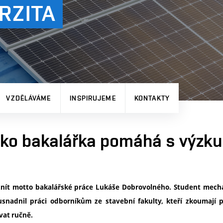
RZITA
VZDĚLÁVÁME
INSPIRUJEME
KONTAKTY
ako bakalářka pomáhá s výzk
nít motto bakalářské práce Lukáše Dobrovolného. Student mechat
 usnadnil práci odborníkům ze stavební fakulty, kteří zkoumají 
vat ručně.