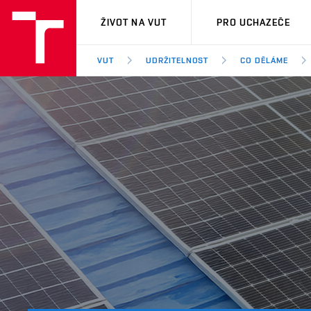
VUT
ŽIVOT NA VUT
PRO UCHAZEČE
VUT
UDRŽITELNOST
CO DĚLÁME