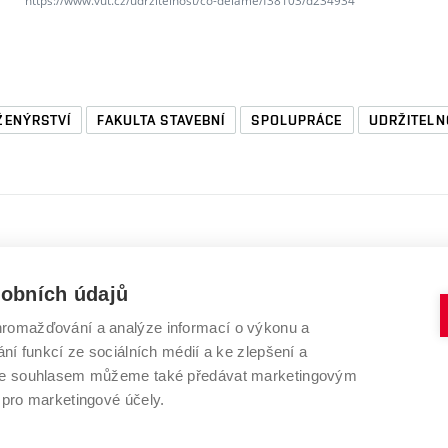
https://www.vut.cz/udrzitelnost/co-delame/f38103/d234934
ŽENÝRSTVÍ
FAKULTA STAVEBNÍ
SPOLUPRÁCE
UDRŽITELN
sobních údajů
romažďování a analýze informací o výkonu a
VYSOKÉ UČENÍ TECHNICKÉ V BRNĚ
ní funkcí ze sociálních médií a ke zlepšení a
Kolejní 2906/4
 Se souhlasem můžeme také předávat marketingovým
612 00 Brno
 pro marketingové účely.
Czech Republic