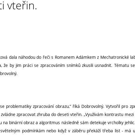
i vteřin.
ová dala náhodou do řeči s Romanem Adámkem z Mechatronické labor
a, že by jim práci se zpracováním snímků zkusili usnadnit. Tématu s
brovolný.
e problematiky zpracování obrazu,“ říká Dobrovolný. Vytvořil pro zpr
u zvládne zpracovat zhruba do deseti vteřin. „Využívám kontrastu mez
du na binární obraz a algoritmus následně sám detekuje vrcholky jehli
i světelným podmínkám nebo když v záběru překáží třeba list - má 