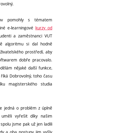
rovolný.
lov pomohly s tématem
iné e-learningové
kurzy od
tudenti a zaměstnanci VUT
ě algoritmu si dal hodně
ivatelského prostředí, aby
ftwarem dobře pracovalo.
dodělám nějaké další funkce,
“ říká Dobrovolný, toho času
íku magisterského studia
 se jedná o problém z úplně
 uměli vyřešit díky našim
spolu jsme pak už jen ladili
ody a oba postupy jim vyšly