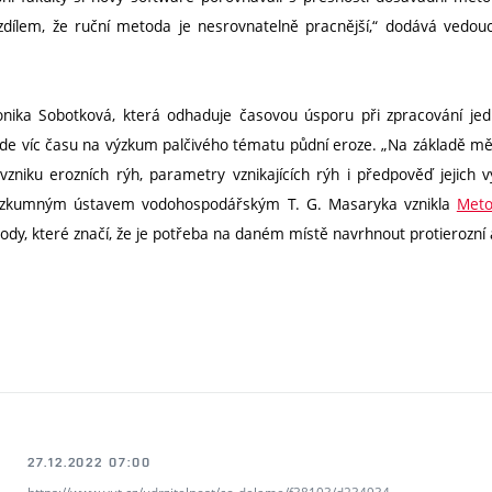
dílem, že ruční metoda je nesrovnatelně pracnější,“ dodává vedo
ronika Sobotková, která odhaduje časovou úsporu při zpracování jed
ude víc času na výzkum palčivého tématu půdní eroze. „Na základě 
i vzniku erozních rýh, parametry vznikajících rýh i předpověď jejich
ýzkumným ústavem vodohospodářským T. G. Masaryka vznikla
Meto
 body, které značí, že je potřeba na daném místě navrhnout protierozní
27.12.2022 07:00