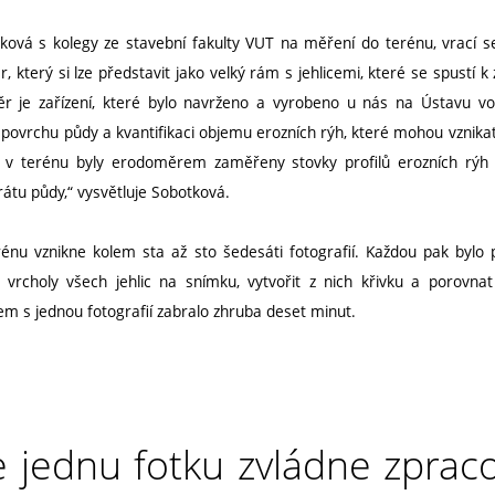
tková s kolegy ze stavební fakulty VUT na měření do terénu, vrací se
 který si lze představit jako velký rám s jehlicemi, které se spustí k z
 je zařízení, které bylo navrženo a vyrobeno u nás na Ústavu vod
povrchu půdy a kvantifikaci objemu erozních rýh, které mohou vznika
mo v terénu byly erodoměrem zaměřeny stovky profilů erozních rý
rátu půdy,“ vysvětluje Sobotková.
énu vznikne kolem sta až sto šedesáti fotografií. Každou pak bylo 
 vrcholy všech jehlic na snímku, vytvořit z nich křivku a porovnat
m s jednou fotografií zabralo zhruba deset minut.
e jednu fotku zvládne zprac