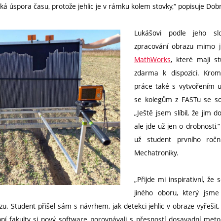
elká úspora času, protože jehlic je v rámku kolem stovky,“ popisuje Dob
Lukášovi podle jeho s
zpracování obrazu mimo j
MathWorks
, které mají s
zdarma k dispozici. Krom
práce také s vytvořením už
se kolegům z FASTu se so
„Ještě jsem slíbil, že jim 
ale jde už jen o drobnosti,
už student prvního ročn
Mechatroniky.
„Přijde mi inspirativní, že
jiného oboru, který jsme
. Student přišel sám s návrhem, jak detekci jehlic v obraze vyřešit, 
bní fakulty si nový software porovnávali s přesností dosavadní met