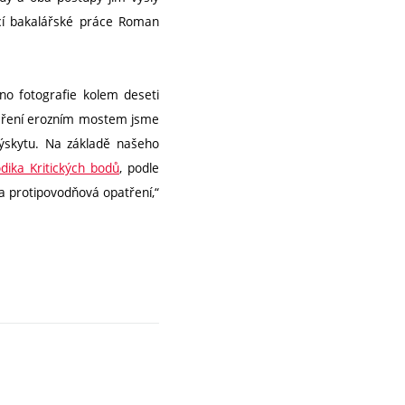
ucí bakalářské práce Roman
no fotografie kolem deseti
měření erozním mostem jsme
 výskytu. Na základě našeho
dika Kritických bodů
, podle
 a protipovodňová opatření,“