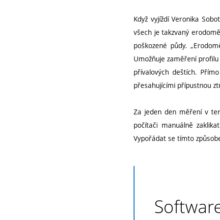
Když vyjíždí Veronika Sobo
všech je takzvaný erodoměr,
poškozené půdy. „Erodoměr
Umožňuje zaměření profilu 
přívalových deštích. Pří
přesahujícími přípustnou zt
Za jeden den měření v ter
počítači manuálně zaklikat
Vypořádat se tímto způsobe
Softwar