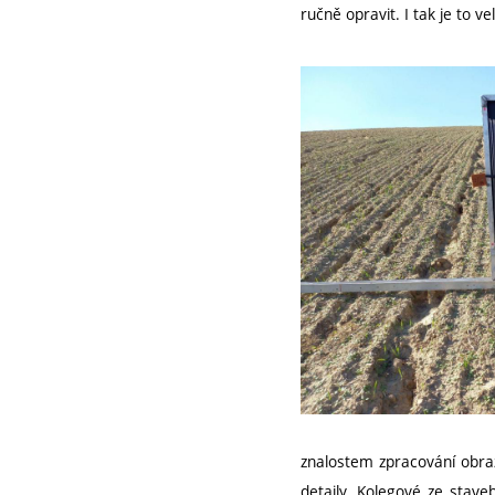
ručně opravit. I tak je to v
znalostem zpracování obrazu
detaily. Kolegové ze stave