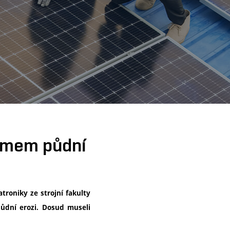
umem půdní
roniky ze strojní fakulty
půdní erozi. Dosud museli