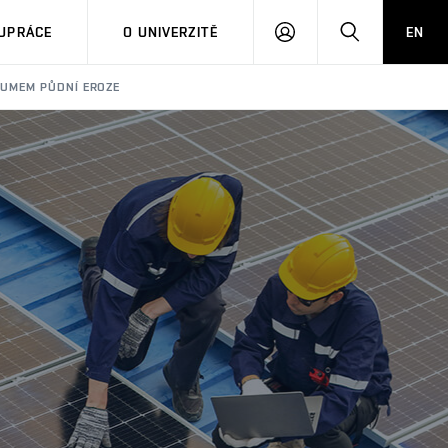
PŘIHLÁSIT
HLEDAT
UPRÁCE
O UNIVERZITĚ
EN
SE
KUMEM PŮDNÍ EROZE