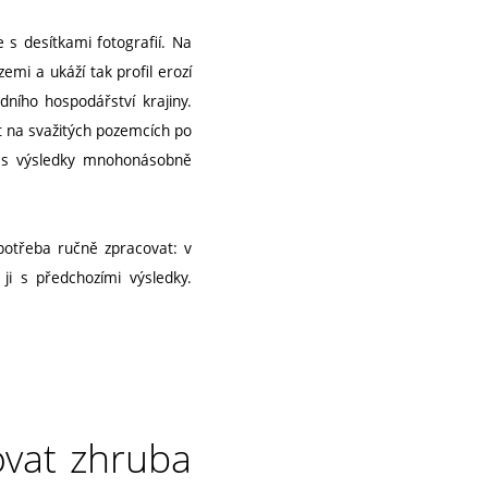
 s desítkami fotografií. Na
emi a ukáží tak profil erozí
ního hospodářství krajiny.
t na svažitých pozemcích po
h s výsledky mnohonásobně
potřeba ručně zpracovat: v
 ji s předchozími výsledky.
ovat zhruba