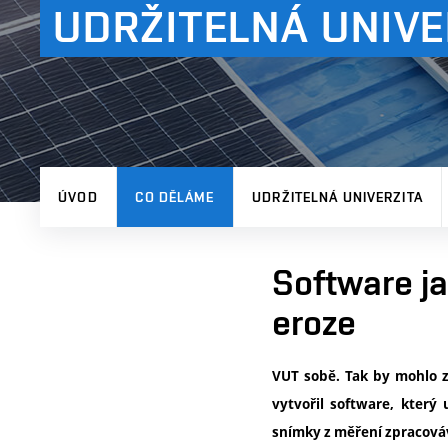
UDRŽITELNÁ UNIVE
ÚVOD
CO DĚLÁME
UDRŽITELNÁ UNIVERZITA
Software j
eroze
VUT sobě. Tak by mohlo z
vytvořil software, který
snímky z měření zpracová