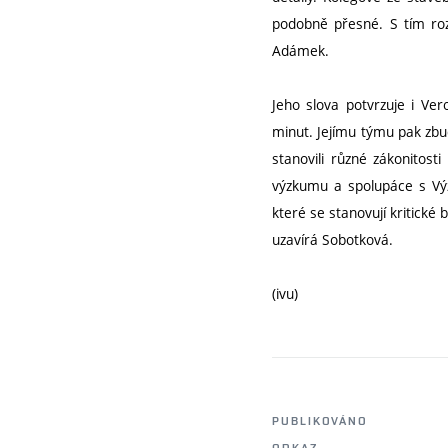
podobně přesné. S tím roz
Adámek.
Jeho slova potvrzuje i Ve
minut. Jejímu týmu pak zb
stanovili různé zákonitost
výzkumu a spolupáce s V
které se stanovují kritické
uzavírá Sobotková.
(ivu)
PUBLIKOVÁNO