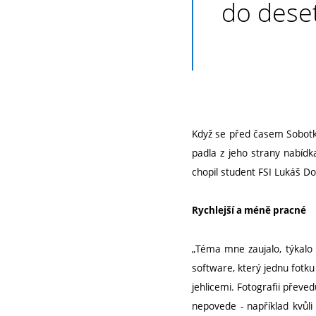
do deset
Když se před časem Sobotk
padla z jeho strany nabídk
chopil student FSI Lukáš Do
Rychlejší a méně pracné
„Téma mne zaujalo, týkalo s
software, který jednu fotk
jehlicemi. Fotografii převe
nepovede - například kvůl