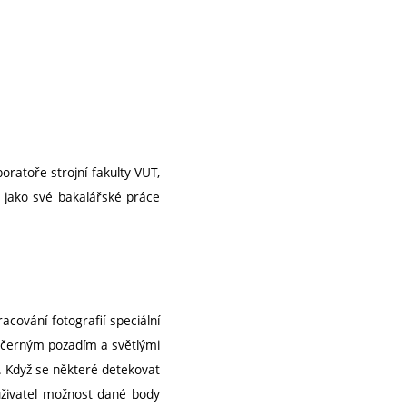
atoře strojní fakulty VUT,
e jako své bakalářské práce
acování fotografií speciální
i černým pozadím a světlými
c. Když se některé detekovat
uživatel možnost dané body