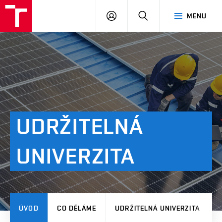
VUT
PŘIHLÁSIT
HLEDAT
MENU
SE
UDRŽITELNÁ
UNIVERZITA
ÚVOD
CO DĚLÁME
UDRŽITELNÁ UNIVERZITA