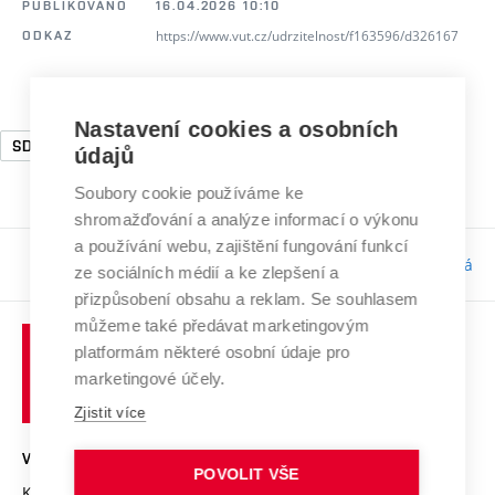
PUBLIKOVÁNO
16.04.2026 10:10
https://www.vut.cz/udrzitelnost/f163596/d326167
ODKAZ
Nastavení cookies a osobních
SDG4
SDG11
SDG12
SDG13
SDG17
údajů
Soubory cookie používáme ke
shromažďování a analýze informací o výkonu
a používání webu, zajištění fungování funkcí
Odpovědnost:
Bc. Tereza Kučerová
ze sociálních médií a ke zlepšení a
přizpůsobení obsahu a reklam. Se souhlasem
můžeme také předávat marketingovým
platformám některé osobní údaje pro
marketingové účely.
Zjistit více
VYSOKÉ UČENÍ TECHNICKÉ V BRNĚ
POVOLIT VŠE
Kolejní 2906/4