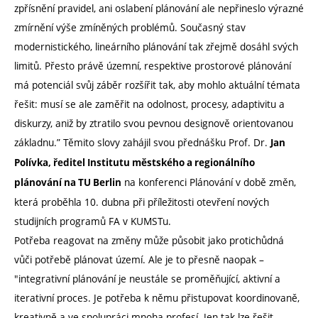
zpřísnění pravidel, ani oslabení plánování ale nepřineslo výrazné
zmírnění výše zmíněných problémů. Současný stav
modernistického, lineárního plánování tak zřejmě dosáhl svých
limitů. Přesto právě územní, respektive prostorové plánování
má potenciál svůj záběr rozšířit tak, aby mohlo aktuální témata
řešit: musí se ale zaměřit na odolnost, procesy, adaptivitu a
diskurzy, aniž by ztratilo svou pevnou designově orientovanou
základnu.” Těmito slovy zahájil svou přednášku Prof. Dr.
Jan
Polívka, ředitel Institutu městského a regionálního
na konferenci Plánování v době změn,
plánování na TU Berlin
která proběhla 10. dubna při příležitosti otevření nových
studijních programů FA v KUMSTu.
Potřeba reagovat na změny může působit jako protichůdná
vůči potřebě plánovat území. Ale je to přesně naopak –
"integrativní plánování je neustále se proměňující, aktivní a
iterativní proces. Je potřeba k němu přistupovat koordinovaně,
kreativně a ve spolupráci mnoha profesí. Jen tak lze řešit