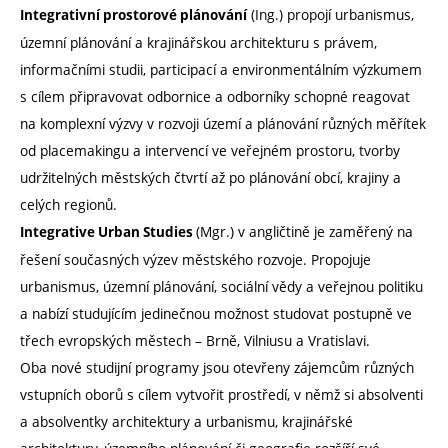
(Ing.) propojí urbanismus,
Integrativní prostorové plánování
územní plánování a krajinářskou architekturu s právem,
informačními studii, participací a environmentálním výzkumem
s cílem připravovat odbornice a odborníky schopné reagovat
na komplexní výzvy v rozvoji území a plánování různých měřítek
od placemakingu a intervencí ve veřejném prostoru, tvorby
udržitelných městských čtvrtí až po plánování obcí, krajiny a
celých regionů.
(Mgr.) v angličtině je zaměřený na
Integrative Urban Studies
řešení současných výzev městského rozvoje. Propojuje
urbanismus, územní plánování, sociální vědy a veřejnou politiku
a nabízí studujícím jedinečnou možnost studovat postupně ve
třech evropských městech – Brně, Vilniusu a Vratislavi.
Oba nové studijní programy jsou otevřeny zájemcům různých
vstupních oborů s cílem vytvořit prostředí, v němž si absolventi
a absolventky architektury a urbanismu, krajinářské