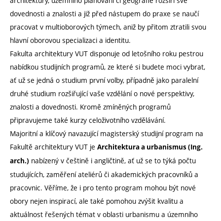
architektury, územního plánování či geografie rozšíří své
dovednosti a znalosti a již před nástupem do praxe se naučí
pracovat v multioborových týmech, aniž by přitom ztratili svou
hlavní oborovou specializaci a identitu.
Fakulta architektury VUT disponuje od letošního roku pestrou
nabídkou studijních programů, ze které si budete moci vybrat,
ať už se jedná o studium první volby, případně jako paralelní
druhé studium rozšiřující vaše vzdělání o nové perspektivy,
znalosti a dovednosti. Kromě zmíněných programů
připravujeme také kurzy celoživotního vzdělávání.
Majoritní a klíčový navazující magisterský studijní program na
Fakultě architektury VUT je
Architektura a urbanismus (Ing.
nabízený v češtině i angličtině, ať už se to týká počtu
arch.)
studujících, zaměření ateliérů či akademických pracovníků a
pracovnic. Věříme, že i pro tento program mohou být nové
obory nejen inspirací, ale také pomohou zvýšit kvalitu a
aktuálnost řešených témat v oblasti urbanismu a územního