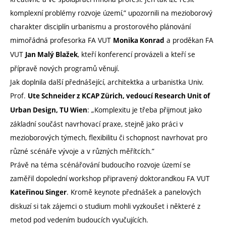
komplexní problémy rozvoje území,” upozornili na mezioborový
charakter disciplín urbanismu a prostorového plánování
mimořádná profesorka FA VUT
a proděkan FA
Monika Konrad
VUT
, kteří konferencí provázeli a kteří se
Jan Malý Blažek
přípravě nových programů věnují.
Jak doplnila další přednášející, architektka a urbanistka Univ.
Prof.
Ute Schneider z KCAP Zürich, vedoucí Research Unit of
: „Komplexitu je třeba přijmout jako
Urban Design, TU Wien
základní součást navrhovací praxe, stejně jako práci v
mezioborových týmech, flexibilitu či schopnost navrhovat pro
různé scénáře vývoje a v různých měřítcích.”
Právě na téma scénářování budoucího rozvoje území se
zaměřil dopolední workshop připravený doktorandkou FA VUT
. Kromě keynote přednášek a panelových
Kateřinou Singer
diskuzí si tak zájemci o studium mohli vyzkoušet i některé z
metod pod vedením budoucích vyučujících.