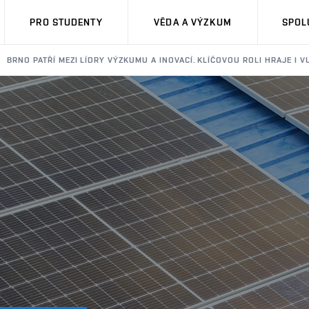
PRO STUDENTY
VĚDA A VÝZKUM
SPOL
BRNO PATŘÍ MEZI LÍDRY VÝZKUMU A INOVACÍ. KLÍČOVOU ROLI HRAJE I V