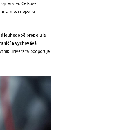
rojírenství. Celkové
ur a mezi největší
ré dlouhodobě propojuje
raničí a vychovává
ž vznik univerzita podporuje