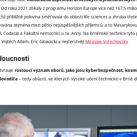
. Od roku 2021 získaly z programu Horizon Europe více než 167,5 mili
ichž přibližně polovina směřovala do oblasti life sciences a zhruba třet
ována zejména mezi pětici nejúspěšnějších příjemců, a to Masarykovu 
, Codasip a Fakultní nemocnici u sv. Anny. Na brněnské technice tyto pr
 Vojtěch Adam, Eric Glowacki a nejčerstvěji
Miroslav Vořechovský
.
doucnosti
tvrzuje
rostoucí význam oborů, jako jsou kyberbezpečnost, kosmi
– tedy oblastí, ve kterých Vysoké učení technické v Brně 
lovodiče