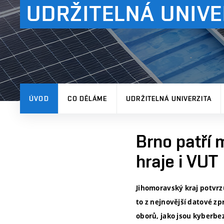
UDRŽITELNÁ UNIVE
ÚVOD
CO DĚLÁME
UDRŽITELNÁ UNIVERZITA
Brno patří m
hraje i VUT
Jihomoravský kraj potvrz
to z nejnovější datové zp
oborů, jako jsou kyberbe