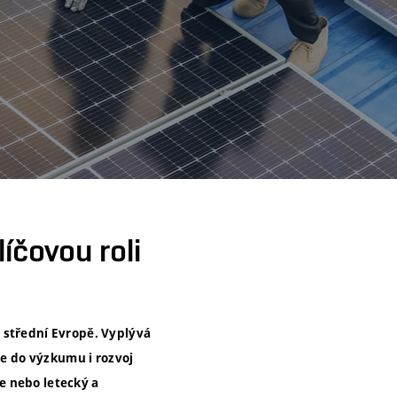
íčovou roli
 střední Evropě. Vyplývá
ce do výzkumu i rozvoj
e nebo letecký a