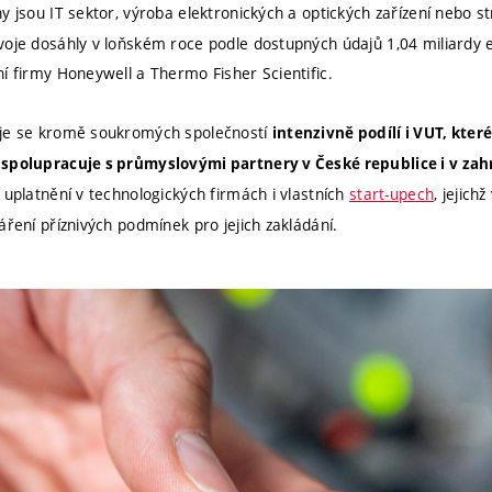
y jsou IT sektor, výroba elektronických a optických zařízení nebo st
voje dosáhly v loňském roce podle dostupných údajů 1,04 miliardy e
í firmy Honeywell a Thermo Fisher Scientific.
oje se kromě soukromých společností
intenzivně podílí i VUT, kte
 spolupracuje s průmyslovými partnery v České republice i v zah
í uplatnění v technologických firmách i vlastních
start-upech
, jejich
áření příznivých podmínek pro jejich zakládání.