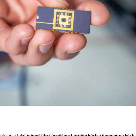
potvrzuje také
mimořádná úspěšnost brněnských a jihomoravských i