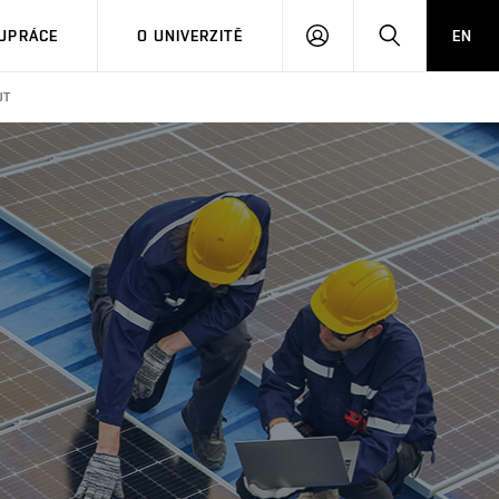
PŘIHLÁSIT
HLEDAT
UPRÁCE
O UNIVERZITĚ
EN
SE
UT