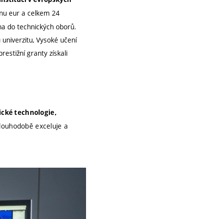
onu eur a celkem 24
ina do technických oborů.
univerzitu, Vysoké učení
estižní granty získali
cké technologie,
dlouhodobě exceluje a