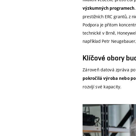
výzkumných programech
prestižních ERC grantů, z n
Podpora je přitom koncentr
technické v Brně, Honeywell
například Petr Neugebauer,
Klíčové obory bu
Zároveň datová zpráva po
pokročilá výroba nebo po
rozvíjí své kapacity.