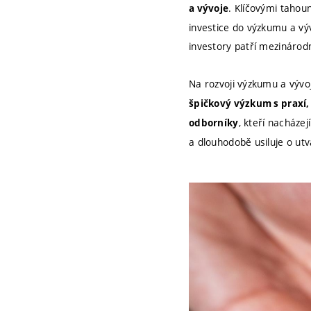
. Klíčovými tahoun
a vývoje
investice do výzkumu a vý
investory patří mezinárodn
Na rozvoji výzkumu a výv
špičkový výzkum s praxí,
, kteří nacházej
odborníky
a dlouhodobě usiluje o utv