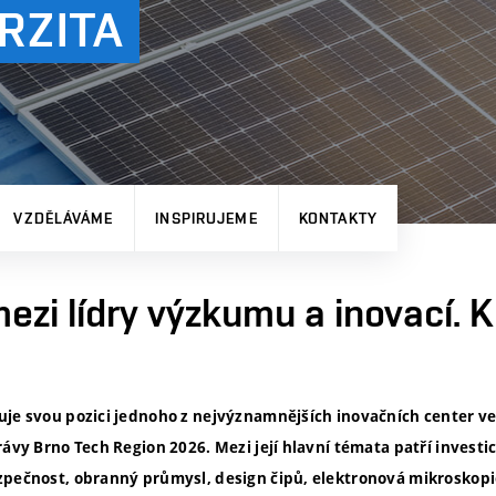
RZITA
VZDĚLÁVÁME
INSPIRUJEME
KONTAKTY
ezi lídry výzkumu a inovací. Kl
uje svou pozici jednoho z nejvýznamnějších inovačních center ve
rávy Brno Tech Region 2026. Mezi její hlavní témata patří investi
zpečnost, obranný průmysl, design čipů, elektronová mikroskopi