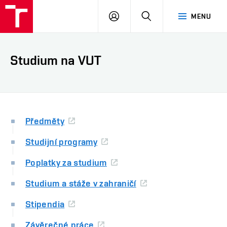
VUT
PŘIHLÁSIT
HLEDAT
MENU
SE
Studium na VUT
Předměty
Studijní programy
Poplatky za studium
Studium a stáže v zahraničí
Stipendia
Závěrečné práce