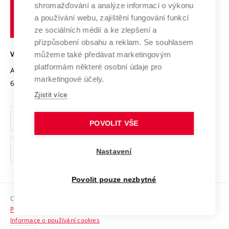
shromažďování a analýze informací o výkonu
Udržitelná univerzita
učení
Služby univerzity
Transfer znalostí
a používání webu, zajištění fungování funkcí
technické
Podnikavá univerzita / ContriBUTe
Mezinárodní dohody
ze sociálních médií a ke zlepšení a
Open Science
v
Bezpečná univerzita
přizpůsobení obsahu a reklam. Se souhlasem
Univerzitní sítě
Brně
Projekty
můžeme také předávat marketingovým
VYSOKÉ UČENÍ TECHNICKÉ V BRNĚ
Vyznamenání
platformám některé osobní údaje pro
Projekty ze strukturálních fondů
Antonínská 548/1
www.vut.cz
marketingové účely.
Organizační struktura
602 00 Brno
vut@vutbr.cz
Specifický výzkum
Zjistit více
Úřední deska
Ochrana osobních údajů
POVOLIT VŠE
(externí
Pracovní příležitosti
Nastavení
odkaz)
Podpora a rozvoj zaměstnanců a studujících
Povolit pouze nezbytné
Rovné příležitosti
Copyright © 2026 VUT
Sociální bezpečí
Prohlášení o přístupnosti
HR Award
Informace o používání cookies