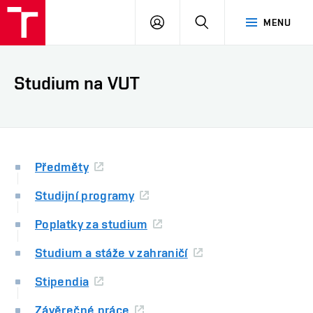
VUT
PŘIHLÁSIT
HLEDAT
MENU
SE
Studium na VUT
Předměty
Studijní programy
Poplatky za studium
Studium a stáže v zahraničí
Stipendia
Závěrečné práce