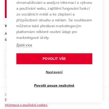
shromažďování a analýze informací o výkonu
Udržitelná univerzita
učení
Služby univerzity
Transfer znalostí
a používání webu, zajištění fungování funkcí
technické
Podnikavá univerzita / ContriBUTe
Mezinárodní dohody
ze sociálních médií a ke zlepšení a
Open Science
v
Bezpečná univerzita
přizpůsobení obsahu a reklam. Se souhlasem
Univerzitní sítě
Brně
Projekty
můžeme také předávat marketingovým
VYSOKÉ UČENÍ TECHNICKÉ V BRNĚ
Vyznamenání
platformám některé osobní údaje pro
Projekty ze strukturálních fondů
Antonínská 548/1
www.vut.cz
marketingové účely.
Organizační struktura
602 00 Brno
vut@vutbr.cz
Specifický výzkum
Zjistit více
Úřední deska
Ochrana osobních údajů
POVOLIT VŠE
(externí
Pracovní příležitosti
Nastavení
odkaz)
Podpora a rozvoj zaměstnanců a studujících
Povolit pouze nezbytné
Rovné příležitosti
Copyright © 2026 VUT
Sociální bezpečí
Prohlášení o přístupnosti
HR Award
Informace o používání cookies