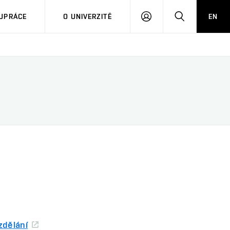
PŘIHLÁSIT
HLEDAT
UPRÁCE
O UNIVERZITĚ
EN
SE
zdělání