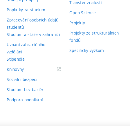
Transfer znalostí
Poplatky za studium
Open Science
Zpracování osobních údajů
Projekty
studentů
Projekty ze strukturálních
Studium a stáže v zahraničí
fondů
Uznání zahraničního
Specifický výzkum
vzdělání
Stipendia
(externí
Knihovny
odkaz)
Sociální bezpečí
Studium bez bariér
Podpora podnikání