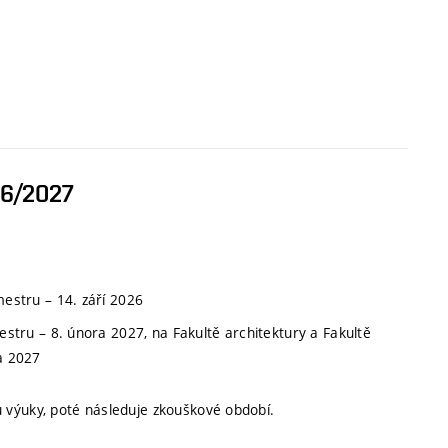
26/2027
emestru
–
14. září 2026
mestru
–
8. února 2027, na Fakultě architektury a Fakultě
a 2027
 výuky, poté následuje zkouškové období.