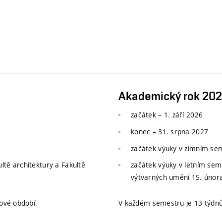
Akademický rok 20
začátek – 1. září 2026
konec
–
31. srpna 2027
začátek výuky v zimním s
ltě architektury a Fakultě
začátek výuky v letním se
výtvarných umění 15. únor
ové období.
V každém semestru je 13 týdnů