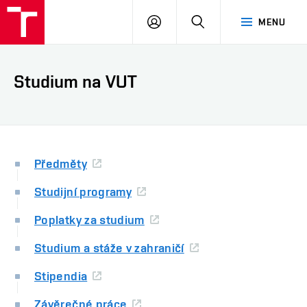
VUT
PŘIHLÁSIT
HLEDAT
MENU
SE
Studium na VUT
Předměty
Studijní programy
Poplatky za studium
Studium a stáže v zahraničí
Stipendia
Závěrečné práce