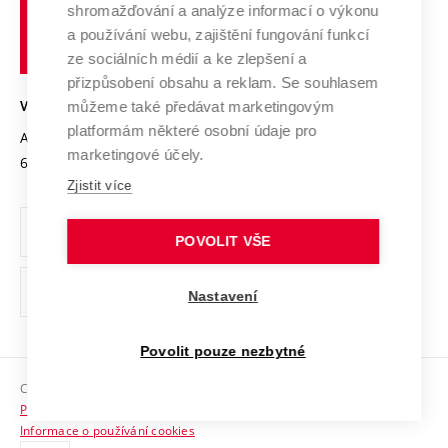
shromažďování a analýze informací o výkonu
Udržitelná univerzita
učení
Služby univerzity
Transfer znalostí
a používání webu, zajištění fungování funkcí
technické
Podnikavá univerzita / ContriBUTe
Mezinárodní dohody
ze sociálních médií a ke zlepšení a
Open Science
v
Bezpečná univerzita
přizpůsobení obsahu a reklam. Se souhlasem
Univerzitní sítě
Brně
Projekty
můžeme také předávat marketingovým
VYSOKÉ UČENÍ TECHNICKÉ V BRNĚ
Vyznamenání
platformám některé osobní údaje pro
Projekty ze strukturálních fondů
Antonínská 548/1
www.vut.cz
marketingové účely.
Organizační struktura
602 00 Brno
vut@vutbr.cz
Specifický výzkum
Zjistit více
Úřední deska
Ochrana osobních údajů
POVOLIT VŠE
(externí
Pracovní příležitosti
Nastavení
odkaz)
Podpora a rozvoj zaměstnanců a studujících
Povolit pouze nezbytné
Rovné příležitosti
Copyright © 2026 VUT
Sociální bezpečí
Prohlášení o přístupnosti
HR Award
Informace o používání cookies