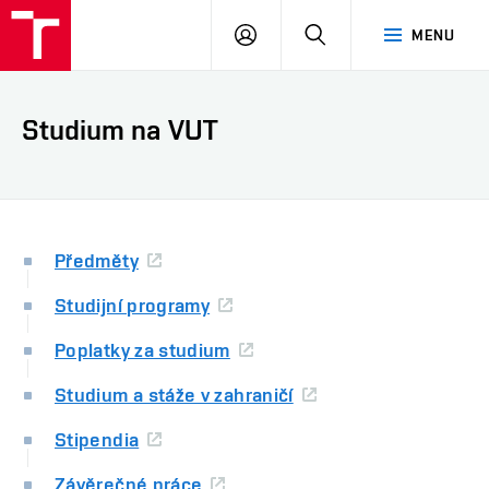
VUT
PŘIHLÁSIT
HLEDAT
MENU
SE
Studium na VUT
Předměty
Studijní programy
Poplatky za studium
Studium a stáže v zahraničí
Stipendia
Závěrečné práce