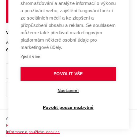
shromažďování a analýze informací o výkonu
Udržitelná univerzita
učení
Služby univerzity
Transfer znalostí
a používání webu, zajištění fungování funkcí
technické
Podnikavá univerzita / ContriBUTe
Mezinárodní dohody
ze sociálních médií a ke zlepšení a
Open Science
v
Bezpečná univerzita
přizpůsobení obsahu a reklam. Se souhlasem
Univerzitní sítě
Brně
Projekty
můžeme také předávat marketingovým
VYSOKÉ UČENÍ TECHNICKÉ V BRNĚ
Vyznamenání
platformám některé osobní údaje pro
Projekty ze strukturálních fondů
Antonínská 548/1
www.vut.cz
marketingové účely.
Organizační struktura
602 00 Brno
vut@vutbr.cz
Specifický výzkum
Zjistit více
Úřední deska
Ochrana osobních údajů
POVOLIT VŠE
(externí
Pracovní příležitosti
Nastavení
odkaz)
Podpora a rozvoj zaměstnanců a studujících
Povolit pouze nezbytné
Rovné příležitosti
Copyright © 2026 VUT
Sociální bezpečí
Prohlášení o přístupnosti
HR Award
Informace o používání cookies