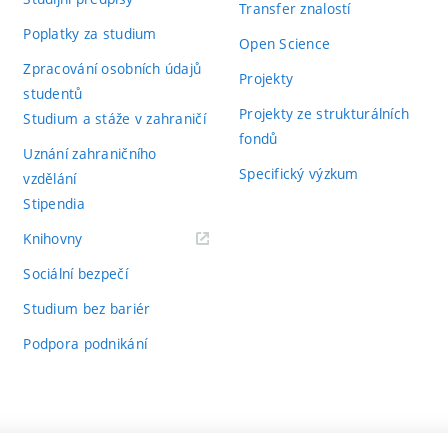
Transfer znalostí
Poplatky za studium
Open Science
Zpracování osobních údajů
Projekty
studentů
Projekty ze strukturálních
Studium a stáže v zahraničí
fondů
Uznání zahraničního
Specifický výzkum
vzdělání
Stipendia
(externí
Knihovny
odkaz)
Sociální bezpečí
Studium bez bariér
Podpora podnikání