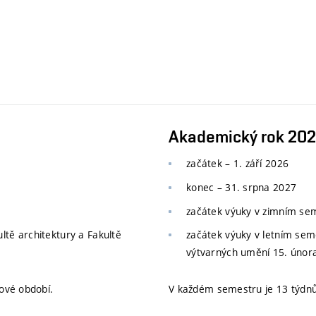
Akademický rok 20
začátek – 1. září 2026
konec
–
31. srpna 2027
začátek výuky v zimním s
ltě architektury a Fakultě
začátek výuky v letním se
výtvarných umění 15. únor
ové období.
V každém semestru je 13 týdnů