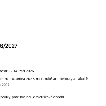
26/2027
emestru
–
14. září 2026
mestru
–
8. února 2027, na Fakultě architektury a Fakultě
a 2027
 výuky, poté následuje zkouškové období.