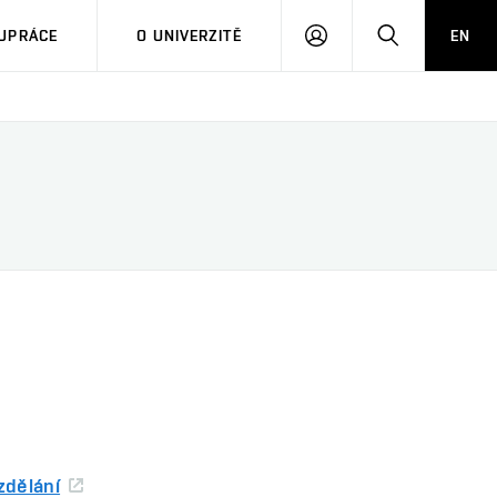
PŘIHLÁSIT
HLEDAT
UPRÁCE
O UNIVERZITĚ
EN
SE
zdělání