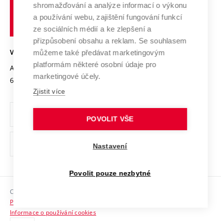
shromažďování a analýze informací o výkonu
Udržitelná univerzita
učení
Služby univerzity
Transfer znalostí
a používání webu, zajištění fungování funkcí
technické
Podnikavá univerzita / ContriBUTe
Mezinárodní dohody
ze sociálních médií a ke zlepšení a
Open Science
v
Bezpečná univerzita
přizpůsobení obsahu a reklam. Se souhlasem
Univerzitní sítě
Brně
Projekty
můžeme také předávat marketingovým
VYSOKÉ UČENÍ TECHNICKÉ V BRNĚ
Vyznamenání
platformám některé osobní údaje pro
Projekty ze strukturálních fondů
Antonínská 548/1
www.vut.cz
marketingové účely.
Organizační struktura
602 00 Brno
vut@vutbr.cz
Specifický výzkum
Zjistit více
Úřední deska
Ochrana osobních údajů
POVOLIT VŠE
(externí
Pracovní příležitosti
Nastavení
odkaz)
Podpora a rozvoj zaměstnanců a studujících
Povolit pouze nezbytné
Rovné příležitosti
Copyright © 2026 VUT
Sociální bezpečí
Prohlášení o přístupnosti
HR Award
Informace o používání cookies