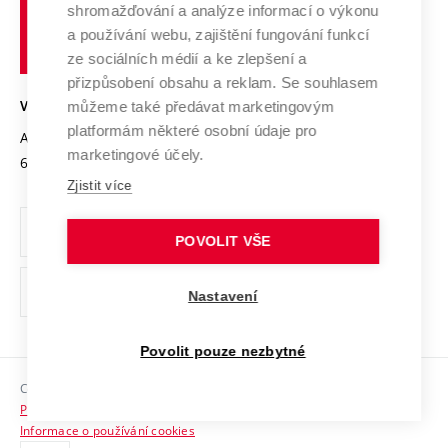
shromažďování a analýze informací o výkonu
Udržitelná univerzita
učení
Služby univerzity
Transfer znalostí
a používání webu, zajištění fungování funkcí
technické
Podnikavá univerzita / ContriBUTe
Mezinárodní dohody
ze sociálních médií a ke zlepšení a
Open Science
v
Bezpečná univerzita
přizpůsobení obsahu a reklam. Se souhlasem
Univerzitní sítě
Brně
Projekty
můžeme také předávat marketingovým
VYSOKÉ UČENÍ TECHNICKÉ V BRNĚ
Vyznamenání
platformám některé osobní údaje pro
Projekty ze strukturálních fondů
Antonínská 548/1
www.vut.cz
marketingové účely.
Organizační struktura
602 00 Brno
vut@vutbr.cz
Specifický výzkum
Zjistit více
Úřední deska
Ochrana osobních údajů
POVOLIT VŠE
(externí
Pracovní příležitosti
Nastavení
odkaz)
Podpora a rozvoj zaměstnanců a studujících
Povolit pouze nezbytné
Rovné příležitosti
Copyright © 2026 VUT
Sociální bezpečí
Prohlášení o přístupnosti
HR Award
Informace o používání cookies