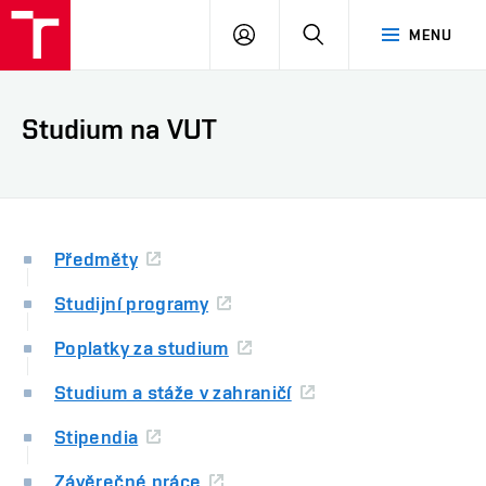
VUT
PŘIHLÁSIT
HLEDAT
MENU
SE
Studium na VUT
Předměty
Studijní programy
Poplatky za studium
Studium a stáže v zahraničí
Stipendia
Závěrečné práce