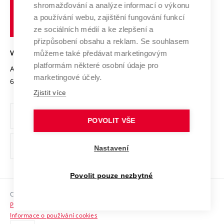
shromažďování a analýze informací o výkonu
Udržitelná univerzita
učení
Služby univerzity
Transfer znalostí
a používání webu, zajištění fungování funkcí
technické
Podnikavá univerzita / ContriBUTe
Mezinárodní dohody
ze sociálních médií a ke zlepšení a
Open Science
v
Bezpečná univerzita
přizpůsobení obsahu a reklam. Se souhlasem
Univerzitní sítě
Brně
Projekty
můžeme také předávat marketingovým
VYSOKÉ UČENÍ TECHNICKÉ V BRNĚ
Vyznamenání
platformám některé osobní údaje pro
Projekty ze strukturálních fondů
Antonínská 548/1
www.vut.cz
marketingové účely.
Organizační struktura
602 00 Brno
vut@vutbr.cz
Specifický výzkum
Zjistit více
Úřední deska
Ochrana osobních údajů
POVOLIT VŠE
(externí
Pracovní příležitosti
Nastavení
odkaz)
Podpora a rozvoj zaměstnanců a studujících
Povolit pouze nezbytné
Rovné příležitosti
Copyright © 2026 VUT
Sociální bezpečí
Prohlášení o přístupnosti
HR Award
Informace o používání cookies