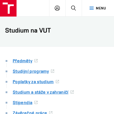
VUT
PŘIHLÁSIT
HLEDAT
MENU
SE
Studium na VUT
Předměty
Studijní programy
Poplatky za studium
Studium a stáže v zahraničí
Stipendia
Závěrečné práce