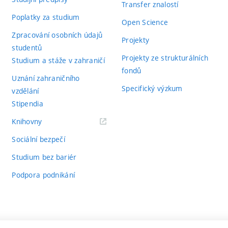
Transfer znalostí
Poplatky za studium
Open Science
Zpracování osobních údajů
Projekty
studentů
Projekty ze strukturálních
Studium a stáže v zahraničí
fondů
Uznání zahraničního
Specifický výzkum
vzdělání
Stipendia
(externí
Knihovny
odkaz)
Sociální bezpečí
Studium bez bariér
Podpora podnikání