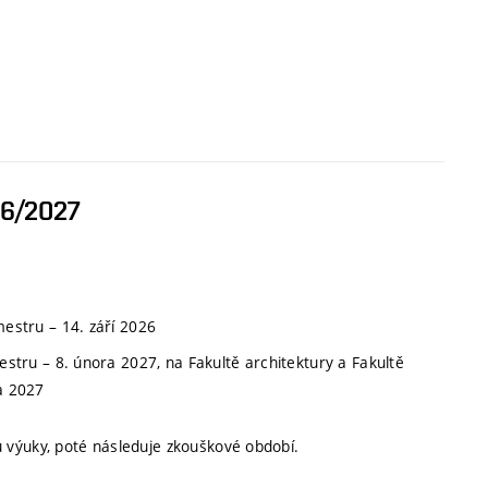
26/2027
emestru
–
14. září 2026
mestru
–
8. února 2027, na Fakultě architektury a Fakultě
a 2027
 výuky, poté následuje zkouškové období.