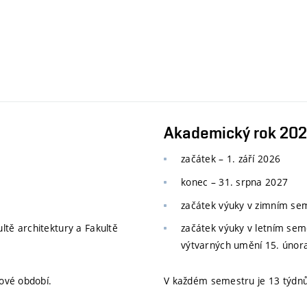
Akademický rok 20
začátek – 1. září 2026
konec
–
31. srpna 2027
začátek výuky v zimním s
ltě architektury a Fakultě
začátek výuky v letním se
výtvarných umění 15. únor
ové období.
V každém semestru je 13 týdnů