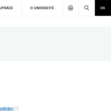
PŘIHLÁSIT
HLEDAT
UPRÁCE
O UNIVERZITĚ
EN
SE
zdělání