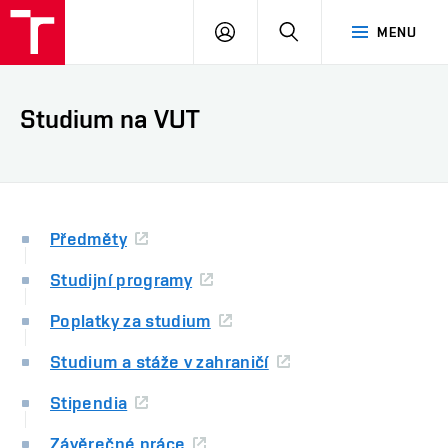
VUT
PŘIHLÁSIT
HLEDAT
MENU
SE
Studium na VUT
Předměty
Studijní programy
Poplatky za studium
Studium a stáže v zahraničí
Stipendia
Závěrečné práce