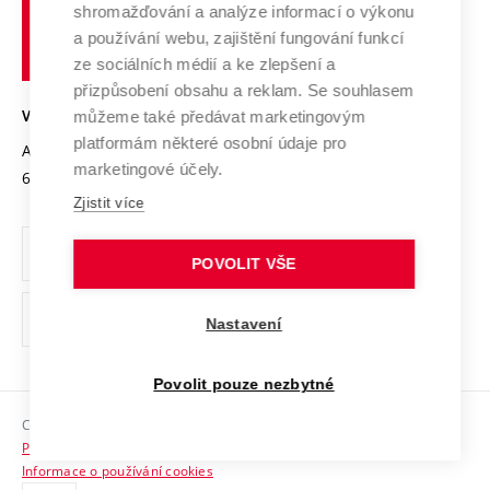
shromažďování a analýze informací o výkonu
Udržitelná univerzita
učení
Služby univerzity
Transfer znalostí
a používání webu, zajištění fungování funkcí
technické
Podnikavá univerzita / ContriBUTe
Mezinárodní dohody
ze sociálních médií a ke zlepšení a
Open Science
v
Bezpečná univerzita
přizpůsobení obsahu a reklam. Se souhlasem
Univerzitní sítě
Brně
Projekty
můžeme také předávat marketingovým
VYSOKÉ UČENÍ TECHNICKÉ V BRNĚ
Vyznamenání
platformám některé osobní údaje pro
Projekty ze strukturálních fondů
Antonínská 548/1
www.vut.cz
marketingové účely.
Organizační struktura
602 00 Brno
vut@vutbr.cz
Specifický výzkum
Zjistit více
Úřední deska
Ochrana osobních údajů
POVOLIT VŠE
(externí
Pracovní příležitosti
Nastavení
odkaz)
Podpora a rozvoj zaměstnanců a studujících
Povolit pouze nezbytné
Rovné příležitosti
Copyright © 2026 VUT
Sociální bezpečí
Prohlášení o přístupnosti
HR Award
Informace o používání cookies