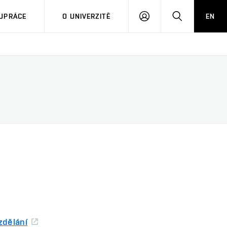
PŘIHLÁSIT
HLEDAT
UPRÁCE
O UNIVERZITĚ
EN
SE
zdělání