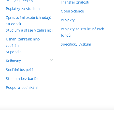
Transfer znalostí
Poplatky za studium
Open Science
Zpracování osobních údajů
Projekty
studentů
Projekty ze strukturálních
Studium a stáže v zahraničí
fondů
Uznání zahraničního
Specifický výzkum
vzdělání
Stipendia
(externí
Knihovny
odkaz)
Sociální bezpečí
Studium bez bariér
Podpora podnikání