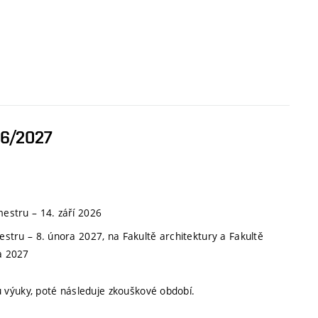
26/2027
emestru
–
14. září 2026
mestru
–
8. února 2027, na Fakultě architektury a Fakultě
a 2027
 výuky, poté následuje zkouškové období.