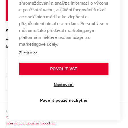
shromažďování a analýze informací o výkonu
Udržitelná univerzita
učení
Služby univerzity
Transfer znalostí
a používání webu, zajištění fungování funkcí
technické
Podnikavá univerzita / ContriBUTe
Mezinárodní dohody
ze sociálních médií a ke zlepšení a
Open Science
v
Bezpečná univerzita
přizpůsobení obsahu a reklam. Se souhlasem
Univerzitní sítě
Brně
Projekty
můžeme také předávat marketingovým
VYSOKÉ UČENÍ TECHNICKÉ V BRNĚ
Vyznamenání
platformám některé osobní údaje pro
Projekty ze strukturálních fondů
Antonínská 548/1
www.vut.cz
marketingové účely.
Organizační struktura
602 00 Brno
vut@vutbr.cz
Specifický výzkum
Zjistit více
Úřední deska
Ochrana osobních údajů
POVOLIT VŠE
(externí
Pracovní příležitosti
Nastavení
odkaz)
Podpora a rozvoj zaměstnanců a studujících
Povolit pouze nezbytné
Rovné příležitosti
Copyright © 2026 VUT
Sociální bezpečí
Prohlášení o přístupnosti
HR Award
Informace o používání cookies