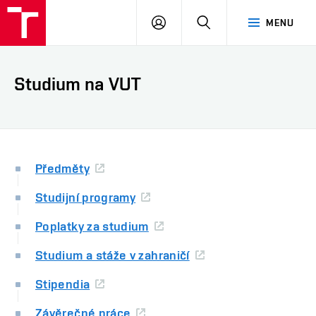
VUT
PŘIHLÁSIT
HLEDAT
MENU
SE
Studium na VUT
Předměty
Studijní programy
Poplatky za studium
Studium a stáže v zahraničí
Stipendia
Závěrečné práce