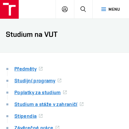
VUT
PŘIHLÁSIT
HLEDAT
MENU
SE
Studium na VUT
Předměty
Studijní programy
Poplatky za studium
Studium a stáže v zahraničí
Stipendia
Závěrečné práce