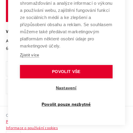
shromažďování a analýze informací o výkonu
Udržitelná univerzita
učení
Služby univerzity
Transfer znalostí
a používání webu, zajištění fungování funkcí
technické
Podnikavá univerzita / ContriBUTe
Mezinárodní dohody
ze sociálních médií a ke zlepšení a
Open Science
v
Bezpečná univerzita
přizpůsobení obsahu a reklam. Se souhlasem
Univerzitní sítě
Brně
Projekty
můžeme také předávat marketingovým
VYSOKÉ UČENÍ TECHNICKÉ V BRNĚ
Vyznamenání
platformám některé osobní údaje pro
Projekty ze strukturálních fondů
Antonínská 548/1
www.vut.cz
marketingové účely.
Organizační struktura
602 00 Brno
vut@vutbr.cz
Specifický výzkum
Zjistit více
Úřední deska
Ochrana osobních údajů
POVOLIT VŠE
(externí
Pracovní příležitosti
Nastavení
odkaz)
Podpora a rozvoj zaměstnanců a studujících
Povolit pouze nezbytné
Rovné příležitosti
Copyright © 2026 VUT
Sociální bezpečí
Prohlášení o přístupnosti
HR Award
Informace o používání cookies