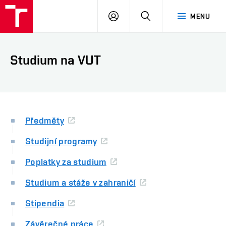
VUT
PŘIHLÁSIT
HLEDAT
MENU
SE
Studium na VUT
Předměty
Studijní programy
Poplatky za studium
Studium a stáže v zahraničí
Stipendia
Závěrečné práce