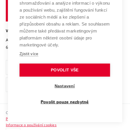
shromažďování a analýze informací o výkonu
Udržitelná univerzita
učení
Služby univerzity
Transfer znalostí
a používání webu, zajištění fungování funkcí
technické
Podnikavá univerzita / ContriBUTe
Mezinárodní dohody
ze sociálních médií a ke zlepšení a
Open Science
v
Bezpečná univerzita
přizpůsobení obsahu a reklam. Se souhlasem
Univerzitní sítě
Brně
Projekty
můžeme také předávat marketingovým
VYSOKÉ UČENÍ TECHNICKÉ V BRNĚ
Vyznamenání
platformám některé osobní údaje pro
Projekty ze strukturálních fondů
Antonínská 548/1
www.vut.cz
marketingové účely.
Organizační struktura
602 00 Brno
vut@vutbr.cz
Specifický výzkum
Zjistit více
Úřední deska
Ochrana osobních údajů
POVOLIT VŠE
(externí
Pracovní příležitosti
Nastavení
odkaz)
Podpora a rozvoj zaměstnanců a studujících
Povolit pouze nezbytné
Rovné příležitosti
Copyright © 2026 VUT
Sociální bezpečí
Prohlášení o přístupnosti
HR Award
Informace o používání cookies