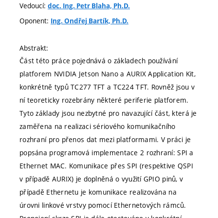
Vedoucí:
doc. Ing. Petr Blaha, Ph.D.
Oponent:
Ing. Ondřej Bartík, Ph.D.
Abstrakt:
Část této práce pojednává o základech používání
platforem NVIDIA Jetson Nano a AURIX Application Kit,
konkrétně typů TC277 TFT a TC224 TFT. Rovněž jsou v
ní teoreticky rozebrány některé periferie platforem.
Tyto základy jsou nezbytné pro navazující část, která je
zaměřena na realizaci sériového komunikačního
rozhraní pro přenos dat mezi platformami. V práci je
popsána programová implementace 2 rozhraní: SPI a
Ethernet MAC. Komunikace přes SPI (respektive QSPI
v případě AURIX) je doplněná o využití GPIO pinů, v
případě Ethernetu je komunikace realizována na
úrovni linkové vrstvy pomocí Ethernetových rámců.