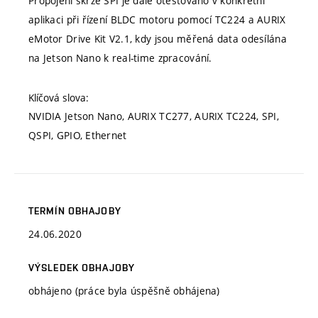
Propojení skrze SPI je dále otestováno v konkrétní
aplikaci při řízení BLDC motoru pomocí TC224 a AURIX
eMotor Drive Kit V2.1, kdy jsou měřená data odesílána
na Jetson Nano k real-time zpracování.
Klíčová slova:
NVIDIA Jetson Nano, AURIX TC277, AURIX TC224, SPI,
QSPI, GPIO, Ethernet
TERMÍN OBHAJOBY
24.06.2020
VÝSLEDEK OBHAJOBY
obhájeno (práce byla úspěšně obhájena)