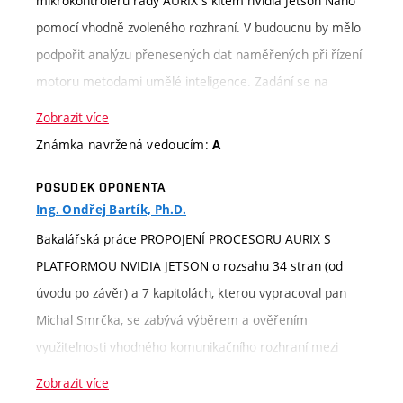
mikrokontroléru řady AURIX s kitem nVidia Jetson Nano
pomocí vhodně zvoleného rozhraní. V budoucnu by mělo
podpořit analýzu přenesených dat naměřených při řízení
motoru metodami umělé inteligence. Zadání se na
počátku jevilo jako středně obtížné, ale zesložitila jej
Zobrazit více
novost prostředků a programového vybavení on nVidie,
Známka navržená vedoucím:
A
které ne vždy pracovalo tak, jak mělo. Problémy, se
POSUDEK OPONENTA
kterými se student při řešení práce setkal přehledně
Ing. Ondřej Bartík, Ph.D.
popsal v bakalářské práci.
Bakalářská práce PROPOJENÍ PROCESORU AURIX S
Z možných řešení vybral komunikaci po SPI a po
PLATFORMOU NVIDIA JETSON o rozsahu 34 stran (od
Ethernetovém rozhraní. Ty realizoval a ověřil na dvou
úvodu po závěr) a 7 kapitolách, kterou vypracoval pan
různých mikrokontrolérech rodiny AURIX. Volby i realizaci
Michal Smrčka, se zabývá výběrem a ověřením
považuji za správné a dle představ vedoucího. Z důvodu
využitelnosti vhodného komunikačního rozhraní mezi
volby vývojového kitu pro řízení motoru nebylo možné
mikroprocesorovou platformou AURIX a platformou
ověření druhého rozhraní, protože ho jeho řídicí deska
Zobrazit více
NVIDIA Jetson Nano.