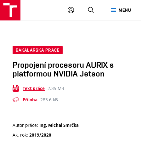
VUT
PŘIHLÁSIT
HLEDAT
MENU
SE
BAKALÁŘSKÁ PRÁCE
Propojení procesoru AURIX s
platformou NVIDIA Jetson
2.35 MB
Text práce
283.6 kB
Příloha
Autor práce:
Ing. Michal Smrčka
Ak. rok:
2019/2020