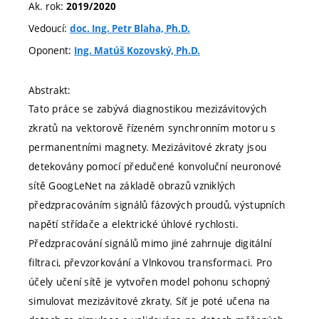
Ak. rok:
2019/2020
Vedoucí:
doc. Ing. Petr Blaha, Ph.D.
Oponent:
Ing. Matúš Kozovský, Ph.D.
Abstrakt:
Tato práce se zabývá diagnostikou mezizávitových
zkratů na vektorově řízeném synchronním motoru s
permanentními magnety. Mezizávitové zkraty jsou
detekovány pomocí předučené konvoluční neuronové
sítě GoogLeNet na základě obrazů vzniklých
předzpracováním signálů fázových proudů, výstupních
napětí střídače a elektrické úhlové rychlosti.
Předzpracování signálů mimo jiné zahrnuje digitální
filtraci, převzorkování a Vlnkovou transformaci. Pro
účely učení sítě je vytvořen model pohonu schopný
simulovat mezizávitové zkraty. Síť je poté učena na