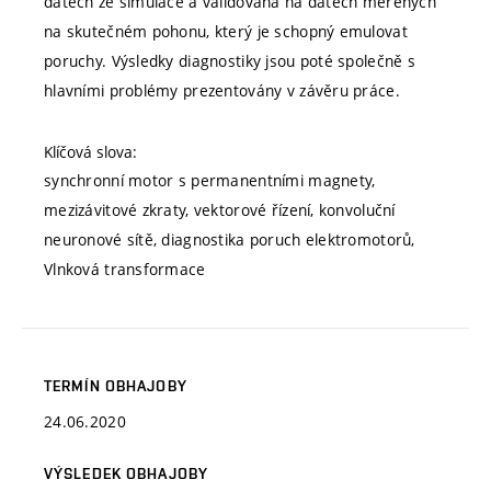
datech ze simulace a validována na datech měřených
na skutečném pohonu, který je schopný emulovat
poruchy. Výsledky diagnostiky jsou poté společně s
hlavními problémy prezentovány v závěru práce.
Klíčová slova:
synchronní motor s permanentními magnety,
mezizávitové zkraty, vektorové řízení, konvoluční
neuronové sítě, diagnostika poruch elektromotorů,
Vlnková transformace
TERMÍN OBHAJOBY
24.06.2020
VÝSLEDEK OBHAJOBY