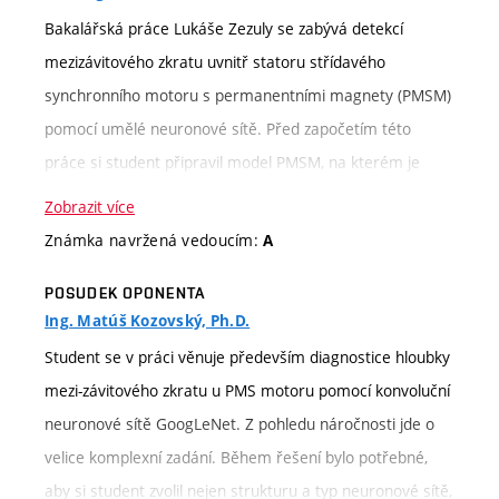
Bakalářská práce Lukáše Zezuly se zabývá detekcí
mezizávitového zkratu uvnitř statoru střídavého
synchronního motoru s permanentními magnety (PMSM)
pomocí umělé neuronové sítě. Před započetím této
práce si student připravil model PMSM, na kterém je
možné simulovat mezizávitový zkrat. Model vytvořil v
Zobrazit více
SimScape a k němu v Simulinku realizoval strukturu
Známka navržená vedoucím:
A
vektorového řízení. Již tato část by svojí obtížností a
POSUDEK OPONENTA
kvalitou zpracování vystačila na bakalářskou práci.
Ing. Matúš Kozovský, Ph.D.
Následná část byla časově velmi náročná a měla nádech
Student se v práci věnuje především diagnostice hloubky
vědecké práce. Na základě prostudování článků s touto
mezi-závitového zkratu u PMS motoru pomocí konvoluční
problematikou se pustil do realizace svého řešení, které
neuronové sítě GoogLeNet. Z pohledu náročnosti jde o
postupně vylepšoval. Kromě toho, že je jeho řešení
velice komplexní zadání. Během řešení bylo potřebné,
schopné diagnostikovat mezizávitový zkrat, věnoval se
aby si student zvolil nejen strukturu a typ neuronové sítě,
nad rámec zadání možnosti detekovat i hloubku zkratu, a