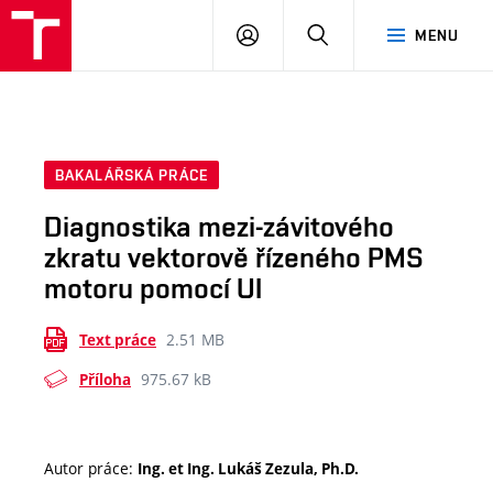
VUT
PŘIHLÁSIT
HLEDAT
MENU
SE
BAKALÁŘSKÁ PRÁCE
Diagnostika mezi-závitového
zkratu vektorově řízeného PMS
motoru pomocí UI
2.51 MB
Text práce
975.67 kB
Příloha
Autor práce:
Ing. et Ing. Lukáš Zezula, Ph.D.