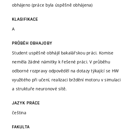
obhájeno (práce byla úspěšně obhájena)
KLASIFIKACE
A
PRŮBĚH OBHAJOBY
Student uspěšně obhájil bakalářskou práci. Komise
neměla žádné námitky k řešené práci. V průběhu
odborné rozpravy odpověděl na dotazy týkající se HW
využitého při učení, realizaci brždění motoru v simulaci
a struktuře neuronové sítě.
JAZYK PRÁCE
čeština
FAKULTA