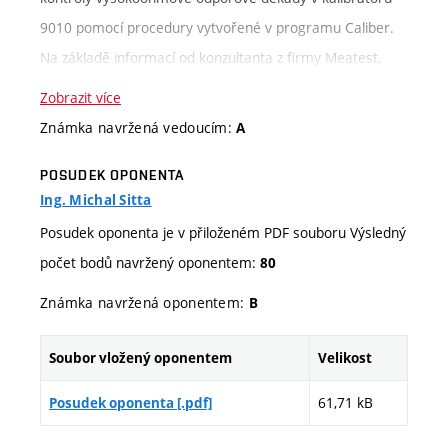
9010 pomocí procedury vytvořené v programu Caliber.
Na základě informací od konzultanta z firmy Meatest,
student chodil na schůzky připravený a nepotřeboval při
Zobrazit více
práci na programování a testování procedury výraznou
Známka navržená vedoucím:
A
pomoc.
POSUDEK OPONENTA
Bakalářská práce navazovala na předchozí semestrální
Ing. Michal Sitta
práce. Rozsah práce 45 stran (úvod až závěr) odpovídá
Posudek oponenta je v přiloženém PDF souboru Výsledný
požadavkům kladeným na bakalářskou práci. Práce je
počet bodů navržený oponentem:
80
psaná v logickém sledu a je na dobré jazykové úrovni. Při
vypracování práce student vycházel z rozsáhlého
Známka navržená oponentem:
B
literárního průzkumu. V seznamu literatury je uvedeno
24 literárních zdrojů, na které se v práci průběžně
Soubor vložený oponentem
Velikost
odkazuje.
61,71 kB
Posudek oponenta [.pdf]
Student si velmi dobře rozvrhl práci, pracoval
samostatně a systematicky. Konzultace potřeboval v