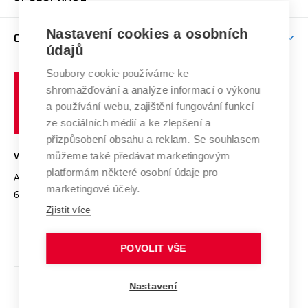
Brno
Podpora excelence
Závěrečné práce
Studium bez bariér
Zpracování osobních údajů uchazečů o studium
Firemní spolupráce
Mezinárodní vědecká rada
Nastavení cookies a osobních
O UNIVERZITĚ
Doktorské studium
Podpora podnikání
E-přihláška
údajů
Zahraniční spolupráce
Systém zajišťování kvality výzkumu
Profil univerzity
Spolupráce se školami
Soubory cookie používáme ke
Vysoké
Výzkumné infrastruktury
shromažďování a analýze informací o výkonu
Udržitelná univerzita
učení
Služby univerzity
Transfer znalostí
a používání webu, zajištění fungování funkcí
technické
Podnikavá univerzita / ContriBUTe
Mezinárodní dohody
ze sociálních médií a ke zlepšení a
Open Science
v
Bezpečná univerzita
přizpůsobení obsahu a reklam. Se souhlasem
Univerzitní sítě
Brně
Projekty
můžeme také předávat marketingovým
VYSOKÉ UČENÍ TECHNICKÉ V BRNĚ
Vyznamenání
platformám některé osobní údaje pro
Projekty ze strukturálních fondů
Antonínská 548/1
www.vut.cz
marketingové účely.
Organizační struktura
602 00 Brno
vut@vutbr.cz
Specifický výzkum
Zjistit více
Úřední deska
Ochrana osobních údajů
POVOLIT VŠE
(externí
Pracovní příležitosti
Nastavení
odkaz)
Podpora a rozvoj zaměstnanců a studujících