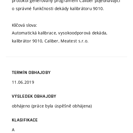
protokol generovaný programem Caliber pojednávající
o správné funkčnosti dekády kalibrátoru 9010.
Klíčová slova:
Automatická kalibrace, vysokoodporová dekáda,
kalibrátor 9010, Caliber, Meatest s.r.o.
TERMÍN OBHAJOBY
11.06.2019
VÝSLEDEK OBHAJOBY
obhájeno (práce byla úspěšně obhájena)
KLASIFIKACE
A