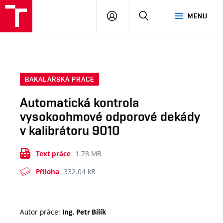
VUT
PŘIHLÁSIT
HLEDAT
MENU
SE
BAKALÁŘSKÁ PRÁCE
Automatická kontrola
vysokoohmové odporové dekády
v kalibrátoru 9010
1.78 MB
Text práce
332.04 kB
Příloha
Autor práce:
Ing. Petr Bilík