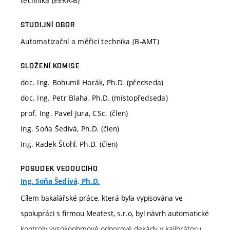
technika (EEKR-B)
STUDIJNÍ OBOR
Automatizační a měřicí technika (B-AMT)
SLOŽENÍ KOMISE
doc. Ing. Bohumil Horák, Ph.D. (předseda)
doc. Ing. Petr Blaha, Ph.D. (místopředseda)
prof. Ing. Pavel Jura, CSc. (člen)
Ing. Soňa Šedivá, Ph.D. (člen)
Ing. Radek Štohl, Ph.D. (člen)
POSUDEK VEDOUCÍHO
Ing. Soňa Šedivá, Ph.D.
Cílem bakalářské práce, která byla vypisována ve
spolupráci s firmou Meatest, s.r.o, byl návrh automatické
kontroly vysokoohmové odporové dekády v kalibrátoru