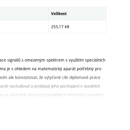
em pracovat.
studiu a dále se věnovat obdobné problematice. Byla by
Velikost
, zůstal nevyužit.
255,17 kB
získal plný počet bodů (100) a klasifikuji jeho práci
:
100
ace signálů s omezeným spektrem s využitím speciálních
 téma je s ohledem na matematický aparát potřebný pro
usím ale konstatovat, že vytyčené cíle diplomové práce
arát nastudoval a prokázal jeho pochopení v úvodních
jmy a následně vlastnosti protáhlých sférických vlnových
xtrapolaci signálů s omezeným spektrem. Teoretické
cí výpočetního nástroje Matlab. V další části detailně
 touto metodou, definoval kritérium kvality extrapolace a
il se i na vliv šumu na schopnost extrapolace a nutnost