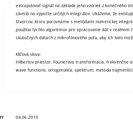
extrapolovať signál na základe jeho vzoriek z konečného in
závislá na výpočte určitých integrálov. Ukážeme, že existu
štvorcov, ktorú porovnáme s metódami numerickej integrá
použitia týchto algoritmov pre spracovanie dát v reálnom
skutočných dátach z mikrofónového poľa, aby ich bolo mož
Klíčová slova:
Hilbertov priestor, Fourierova transformácia, frekvenčne o
wave functions, ortogonalita, spektrum, metóda najmenšíc
04.06.2019
BY