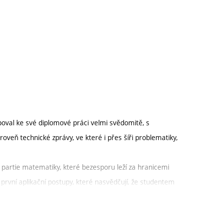
oval ke své diplomové práci velmi svědomitě, s
veň technické zprávy, ve které i přes šíři problematiky,
 partie matematiky, které bezesporu leží za hranicemi
rvní aplikační postupy, které nasvědčují, že studentem
užíval v dostačující míře, vystupoval velmi skromně, ale