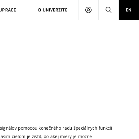
PŘIHLÁSIT
HLEDAT
UPRÁCE
O UNIVERZITĚ
EN
SE
signálov pomocou konečného radu špeciálnych funkcií
aším cieľom je zistiť, do akej miery je možné