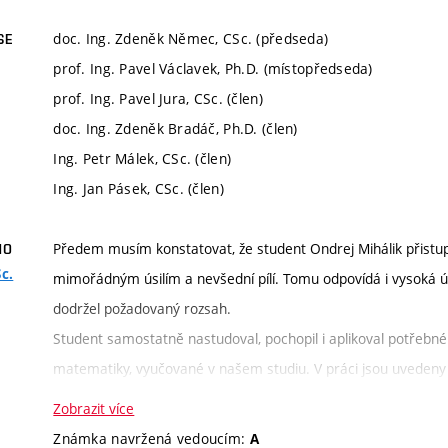
doc. Ing. Zdeněk Němec, CSc. (předseda)
SE
prof. Ing. Pavel Václavek, Ph.D. (místopředseda)
prof. Ing. Pavel Jura, CSc. (člen)
doc. Ing. Zdeněk Bradáč, Ph.D. (člen)
Ing. Petr Málek, CSc. (člen)
Ing. Jan Pásek, CSc. (člen)
Předem musím konstatovat, že student Ondrej Mihálik přistup
HO
Sc.
mimořádným úsilím a nevšední pílí. Tomu odpovídá i vysoká úro
dodržel požadovaný rozsah.
Student samostatně nastudoval, pochopil i aplikoval potřebné
matematiky, vyučované v našem studiu. V práci jsou uvedeny p
navrhovaná metoda bude prakticky použitelná.
Zobrazit více
Při konzultacích (ať už osobních nebo elektronických), které vy
Známka navržená vedoucím:
A