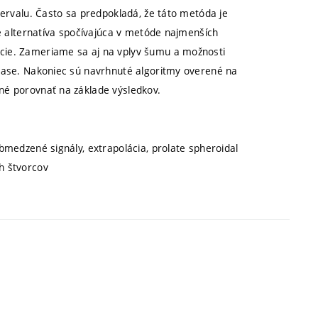
tervalu. Často sa predpokladá, že táto metóda je
je alternatíva spočívajúca v metóde najmenších
cie. Zameriame sa aj na vplyv šumu a možnosti
 čase. Nakoniec sú navrhnuté algoritmy overené na
né porovnať na základe výsledkov.
bmedzené signály, extrapolácia, prolate spheroidal
h štvorcov