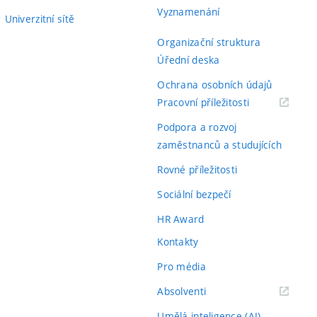
í formální chyba je v seznamu literatury u reference č.
Vyznamenání
Univerzitní sítě
 D. Maynarda („Naybard, D.“).
Organizační struktura
osti a práci doporučuji k obhajobě bez jakýchkoli
Úřední deska
k obhajobě:
Ochrana osobních údajů
o určitý konkrétní případ, např. v případě optimální
(externí
Pracovní příležitosti
lu z matice mikrofonů dle kap. 5.4?
odkaz)
Podpora a rozvoj
ná?
zaměstnanců a studujících
Rovné příležitosti
Sociální bezpečí
HR Award
Kontakty
Pro média
(externí
Absolventi
odkaz)
Umělá inteligence (AI)