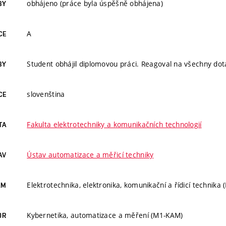
obhájeno (práce byla úspěšně obhájena)
BY
A
CE
Student obhájil diplomovou práci. Reagoval na všechny do
BY
slovenština
CE
Fakulta elektrotechniky a komunikačních technologií
TA
Ústav automatizace a měřicí techniky
AV
Elektrotechnika, elektronika, komunikační a řídicí technika
AM
Kybernetika, automatizace a měření (M1-KAM)
OR