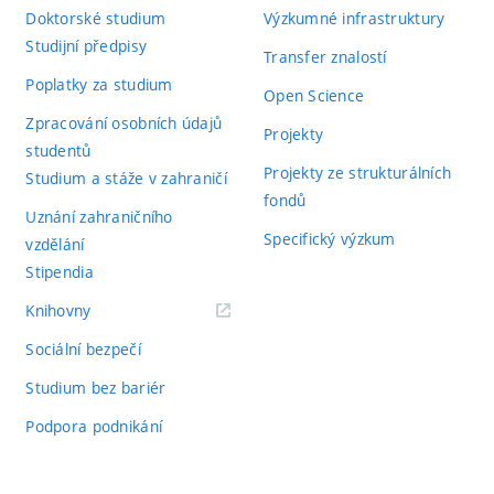
průběhy a obrázky jsou přehledné a výstižné. Jediná výraznějš
Doktorské studium
Výzkumné infrastruktury
20, kde diplomant uvádí chybně jméno prvního autora Juliana
Studijní předpisy
Transfer znalostí
Domnívám se, že pan Mihálik jasně prokázal inženýrské schopn
Poplatky za studium
Open Science
zásadních výhrad. Navrhuji hodnocení výborně A/98. Otázky 
Zpracování osobních údajů
1) Jak časově náročný je výpočet extrapolační matice pr
Projekty
studentů
konfigurace numerického výpočtu pro extrapolaci signá
Projekty ze strukturálních
Studium a stáže v zahraničí
fondů
2) Pro jaké další oblasti by navržená metoda byla vhod
Uznání zahraničního
Specifický výzkum
vzdělání
Výsledný počet bodů navržený oponentem:
98
Stipendia
(externí
Knihovny
odkaz)
Sociální bezpečí
Studium bez bariér
Podpora podnikání