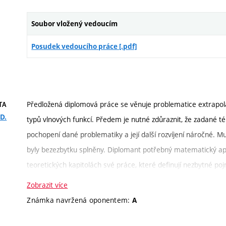
přitom cílevědomě. Pro mě bylo potěšení s takovým student
Věřím, že pan Ondrej Mihálik bude pokračovat v doktorském 
Soubor vložený vedoucím
škoda, aby matematický background, který tento student získal
Posudek vedoucího práce [.pdf]
Se vší odpovědností konstatuji, že student Ondrej Mihálik u mě 
známkou „výborně“. Výsledný počet bodů navržený vedoucím
Předložená diplomová práce se věnuje problematice extrapol
TA
D.
typů vlnových funkcí. Předem je nutné zdůraznit, že zadané
pochopení dané problematiky a její další rozvíjení náročné. M
byly bezezbytku splněny. Diplomant potřebný matematický ap
teoretických kapitolách své práce, které definují nezbytné po
funkcí (PSWF), které jsou základem navrhované metody pro e
Zobrazit více
úvahy vhodně doplnil vlastními grafickými daty získanými pomo
Známka navržená oponentem:
A
analyzoval možnosti extrapolace několika syntetických signálů
vyhodnotil její úspěšnost pro různé parametry výpočtu. Zaměř