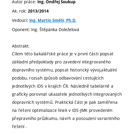
Autor práce:
Ing. Ondřej Soukup
Ak. rok:
2013/2014
Vedoucí:
Ing. Martin Smělý, Ph.D.
Oponent: Ing. Štěpánka Doleželová
Abstrakt:
Cílem této bakalářské práce je v první části popsat
základní předpoklady pro zavedení integrovaného
dopravního systému, popsat historický vývoj,aktuální
podobu, rozsah způsob odbavování cestujících
jednotlivých IDS v krajích ČR. Následně tabelárně a
graficky porovnat ukazatele jednotlivých integrovaných
dopravních systémů. Praktická část je pak zaměřena
na řešení optimalizace linek v IDS-JMK provedením
přepravního průzkumu, návrh a posouzení variantního
řešení .