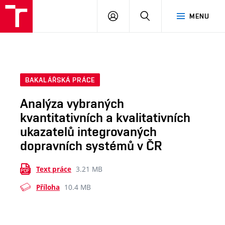
VUT
PŘIHLÁSIT
HLEDAT
MENU
SE
BAKALÁŘSKÁ PRÁCE
Analýza vybraných
kvantitativních a kvalitativních
ukazatelů integrovaných
dopravních systémů v ČR
3.21 MB
Text práce
10.4 MB
Příloha