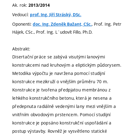
Ak. rok:
2013/2014
Vedoucí:
prof. Ing. Jiří Stráský, DSc.
Oponenti:
, Prof. Ing. Petr
doc. Ing. Zdeněk Bažant, CSc.
Hájek, CSc., Prof. Ing. L´udovít Fillo, Ph.D.
Abstrakt:
Disertační práce se zabývá visutými lanovými
konstrukcemi nad kruhovým a eliptickým půdorysem.
Metodika výpočtu je navržena pomocí studijní
konstrukce mezikruží o vnějším průměru 70 m.
Konstrukce je tvořena předpjatou membránou z
lehkého konstrukčního betonu, která je nesena a
předepnuta radiálně vedenými lany mezi vnějším a
vnitřním obvodovým prstencem. Pomocí studijní
konstrukce je popsáno konstrukční uspořádání a
postup výstavby. Rovněž je vysvětleno statické