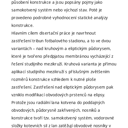
působení konstrukce a jsou popsány pojmy jako
samokotvený systém nebo výchozí stav. Poté je
provedeno podrobné vyhodnocení statické analýzy
konstrukce.
Hlavním cílem disertační práce je navrhnout
zastřešení tribun fotbalového stadionu, a to ve dvou
variantách – nad kruhovým a eliptickým půdorysem,
které je tvořeno předpjatou membránou vycházející z
řešení studijního mezikruží. Kruhová varianta je přímou
aplikací studijního mezikruží s příslušným zvětšením
rozměrů konstrukce vzhledem k nutné ploše
zastřešení. Zastřešení nad eliptickým půdorysem pak
vzniklo modifikací obvodových prstenců na elipsy.
Protože jsou radiální lana kotvena do poddajných
obvodových, půdorysně zakřivených, nosníků a
konstrukce tvoří tzv. samokotvený systém, vodorovné
složky kotevních sil z lan zatěžují obvodové nosníky v