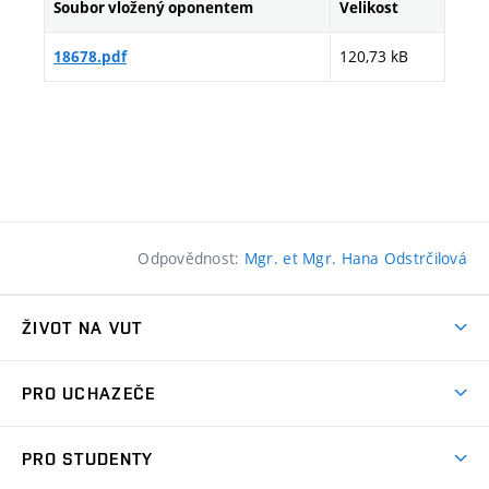
Soubor vložený oponentem
Velikost
120,73 kB
18678.pdf
Odpovědnost:
Mgr. et Mgr. Hana Odstrčilová
ŽIVOT NA VUT
Atmosféra VUT
PRO UCHAZEČE
Prostory školy
Proč na VUT
Koleje
PRO STUDENTY
Studijní programy
Stravování