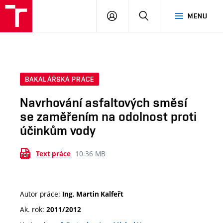
VUT
PŘIHLÁSIT
HLEDAT
MENU
SE
BAKALÁŘSKÁ PRÁCE
Navrhování asfaltových směsí
se zaměřením na odolnost proti
účinkům vody
10.36 MB
Text práce
Autor práce:
Ing. Martin Kalfeřt
Ak. rok:
2011/2012