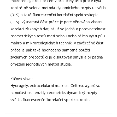
mikroreologickou, přičemž pro účely této práce byla
konkrétně volena metoda dynamického rozptylu světla
(DLS) a také fluorescenční korelační spektroskopie
(FCS). Významná část práce je poté věnována vlastní
korelaci získaných dat, ať už se jedná o porovnatelnost
reometrických testů mezi sebou nebo přímo výstupů z
makro a mikroreologických technik. V závěrečné části
práce je pak také hodnoceno samotné použití
zvolených přepočtů či je diskutován smysl a případná
omezení jednotlivých metod studia.
Klíčová slova:
Hydrogely, extracelulární matrice, Geltrex, agaróza,
nanočástice, tenzidy, reometrie, dynamický rozptyl
světla, fluorescenční korelační spektroskopie.