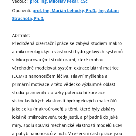
Vedoucí:
prof. Ing. Miloslav Pekař, CSc.
Oponenti:
,
prof. Ing. Marián Lehocký, Ph.D.
Ing. Adam
Strachota, Ph.D.
Abstrakt:
Předložená dizertační práce se zabývá studiem makro
a mikroreologických vlastností hydrogelových systémů
s inkorporovanými strukturami, které mohou
věrohodně modelovat systém extracelulární matrice
(ECM) s nanonosičem léčiva. Hlavní myšlenka a
primární motivace v této vědecko-výzkumné oblasti
studia pramenila z otázky potenciální korelace
viskoelastických vlastností hydrogelových materiálů
jako celku (makroúroveň) s těmi, které byly získány
lokálně (mikroúroveň), tedy jestli, a případně do jaké
míry, spolu souvisí mechanické vlastnosti modelů ECM
a pohyb nanonosičů v nich. V rešeršní části práce jsou