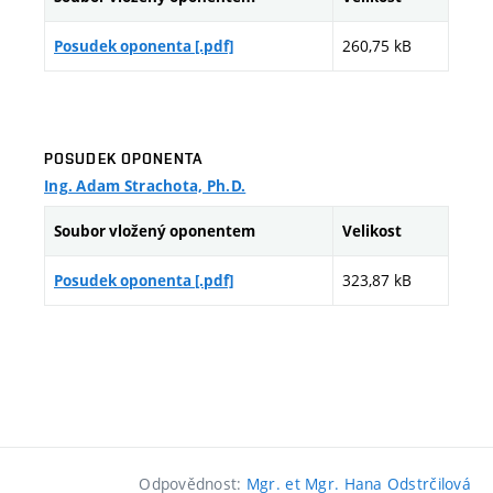
ještě čekají na opublikování; nicméně v samotné disertaci
260,75 kB
Posudek oponenta [.pdf]
uvedeny jsou. Poněkud pozdější termín odevzdání práce
k obhajobě - vzhledem ke standardní době studia - je dán
i jeho využíváním k různým fakultním akcím, vyvolaným
jeho všestrannými schopnostmi, ochotou a zájmem.
POSUDEK OPONENTA
Ing. Adam Strachota, Ph.D.
Soubor vložený oponentem
Velikost
323,87 kB
Posudek oponenta [.pdf]
Odpovědnost:
Mgr. et Mgr. Hana Odstrčilová