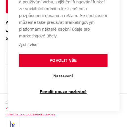
Transfer znalostí
a používání webu, zajištění fungování funkcí
technické
Podnikavá univerzita / ContriBUTe
Mezinárodní dohody
ze sociálních médií a ke zlepšení a
Open Science
v
Bezpečná univerzita
přizpůsobení obsahu a reklam. Se souhlasem
Univerzitní sítě
Brně
Projekty
můžeme také předávat marketingovým
VYSOKÉ UČENÍ TECHNICKÉ V BRNĚ
Vyznamenání
platformám některé osobní údaje pro
Projekty ze strukturálních fondů
Antonínská 548/1
www.vut.cz
marketingové účely.
Organizační struktura
602 00 Brno
vut@vutbr.cz
Specifický výzkum
Zjistit více
Úřední deska
Ochrana osobních údajů
POVOLIT VŠE
(externí
Pracovní příležitosti
Nastavení
odkaz)
Podpora a rozvoj zaměstnanců a studujících
Povolit pouze nezbytné
Rovné příležitosti
Copyright © 2026 VUT
Sociální bezpečí
Prohlášení o přístupnosti
HR Award
Informace o používání cookies