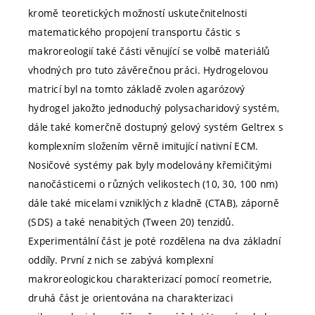
kromě teoretických možností uskutečnitelnosti
matematického propojení transportu částic s
makroreologií také části věnující se volbě materiálů
vhodných pro tuto závěrečnou práci. Hydrogelovou
matricí byl na tomto základě zvolen agarózový
hydrogel jakožto jednoduchý polysacharidový systém,
dále také komerčně dostupný gelový systém Geltrex s
komplexním složením věrně imitující nativní ECM.
Nosičové systémy pak byly modelovány křemičitými
nanočásticemi o různých velikostech (10, 30, 100 nm)
dále také micelami vzniklých z kladně (CTAB), záporně
(SDS) a také nenabitých (Tween 20) tenzidů.
Experimentální část je poté rozdělena na dva základní
oddíly. První z nich se zabývá komplexní
makroreologickou charakterizací pomocí reometrie,
druhá část je orientována na charakterizaci