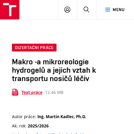
VUT
PŘIHLÁSIT
HLEDAT
MENU
SE
DIZERTAČNÍ PRÁCE
Makro -a mikroreologie
hydrogelů a jejich vztah k
transportu nosičů léčiv
12.46 MB
Text práce
Autor práce:
Ing. Martin Kadlec, Ph.D.
Ak. rok:
2025/2026