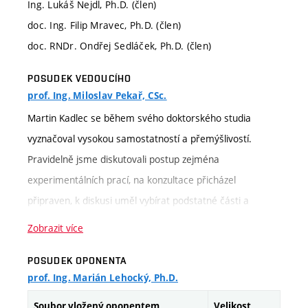
Ing. Lukáš Nejdl, Ph.D. (člen)
doc. Ing. Filip Mravec, Ph.D. (člen)
doc. RNDr. Ondřej Sedláček, Ph.D. (člen)
POSUDEK VEDOUCÍHO
prof. Ing. Miloslav Pekař, CSc.
Martin Kadlec se během svého doktorského studia
vyznačoval vysokou samostatností a přemýšlivostí.
Pravidelně jsme diskutovali postup zejména
experimentálních prací, na konzultace přicházel
připraven, k diskusi uměl vybírat podstatné části a
problémy. Kromě experimentální reologické činnosti
Zobrazit více
rozvinul na našem pracovišti i modelování reometrických
POSUDEK OPONENTA
dat teoretickými modely, zařídil obstarání a zprovoznění
prof. Ing. Marián Lehocký, Ph.D.
souvisejícího software prof. Wintera. S jeho prací jsem
by spokojen, výsledky považuji za významné, byť některé
Soubor vložený oponentem
Velikost