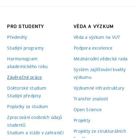
PRO STUDENTY
VĚDA A VÝZKUM
Předměty
Věda a výzkum na VUT
Studijní programy
Podpora excelence
Harmonogram
Mezinárodní vědecká rada
akademického roku
Systém zajišťování kvality
Závěrečné práce
výzkumu
Doktorské studium
Výzkumné infrastruktury
Studijní předpisy
Transfer znalostí
Poplatky za studium
Open Science
Zpracování osobních údajů
Projekty
studentů
Projekty ze strukturálních
Studium a stáže v zahraničí