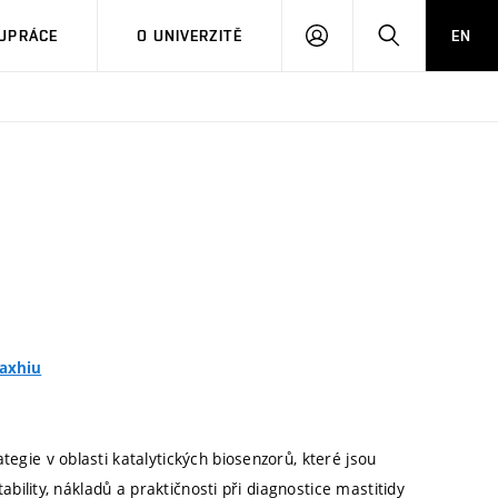
PŘIHLÁSIT
HLEDAT
UPRÁCE
O UNIVERZITĚ
EN
SE
haxhiu
tegie v oblasti katalytických biosenzorů, které jsou
tability, nákladů a praktičnosti při diagnostice mastitidy