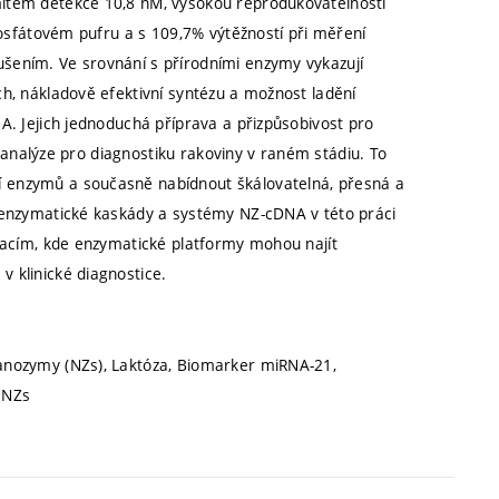
mitem detekce 10,8 nM, vysokou reprodukovatelností
 fosfátovém pufru a s 109,7% výtěžností při měření
šením. Ve srovnání s přírodními enzymy vykazují
h, nákladově efektivní syntézu a možnost ladění
A. Jejich jednoduchá příprava a přizpůsobivost pro
ké analýze pro diagnostiku rakoviny v raném stádiu. To
 enzymů a současně nabídnout škálovatelná, přesná a
é enzymatické kaskády a systémy NZ-cDNA v této práci
ovacím, kde enzymatické platformy mohou najít
 klinické diagnostice.
anozymy (NZs), Laktóza, Biomarker miRNA-21,
 NZs