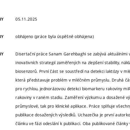
05.11.2025
BY
obhájeno (práce byla úspěšně obhájena)
BY
Disertační práce Sanam Garehbaghi se zabývá aktuálními v
BY
inovativních strategií zaměřených na zlepšení stability, nákl
biosenzorů. První část se soustředí na detekci laktózy v ml
která představuje problém v mléčném průmyslu. Druhá č
pro rychlou, jednorázovou detekci biomarkeru rakoviny miR
rakoviny v raném stadiu. Zaměření výzkumu a dosažené výs
průmyslové, tak pro klinické aplikace. Práce splňuje všech
publikace dosažených výsledků. Uchazečka je první autorkou
článku ve fázi odeslání k publikaci. Oba publikované článk