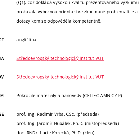
(Q1), což dokládá vysokou kvalitu prezentovaného výzkumu
prokázala výbornou orientaci ve zkoumané problematice a
dotazy komise odpověděla kompetentně.
angličtina
CE
Středoevropský technologický institut VUT
TA
Středoevropský technologický institut VUT
AV
Pokročilé materiály a nanovědy (CEITEC-AMN-CZ-P)
AM
prof. Ing. Radimír Vrba, CSc. (předseda)
SE
prof. Ing. Jaromír Hubálek, Ph.D. (místopředseda)
doc. RNDr. Lucie Korecká, Ph.D. (člen)