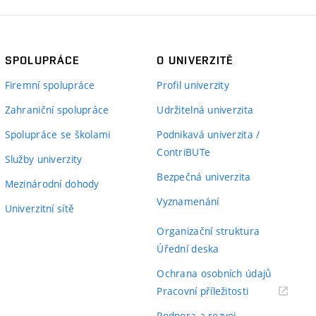
SPOLUPRÁCE
O UNIVERZITĚ
Firemní spolupráce
Profil univerzity
Zahraniční spolupráce
Udržitelná univerzita
Spolupráce se školami
Podnikavá univerzita /
ContriBUTe
Služby univerzity
Bezpečná univerzita
Mezinárodní dohody
Vyznamenání
Univerzitní sítě
Organizační struktura
Úřední deska
Ochrana osobních údajů
(externí
Pracovní příležitosti
odkaz)
Podpora a rozvoj