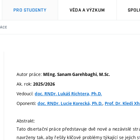
PRO STUDENTY
VĚDA A VÝZKUM
SPOL
RÁCE
Autor práce:
MEng. Sanam Garehbaghi, M.Sc.
Ak. rok:
2025/2026
Vedoucí:
doc. RNDr. Lukáš Richtera, Ph.D.
Oponenti:
,
doc. RNDr. Lucie Korecká, Ph.D.
Prof. Dr. Kledi X
Abstrakt:
Tato disertační práce představuje dvě nové a nezávislé stra
navrženy tak, aby řešily klíčové problémy týkající se jejich s