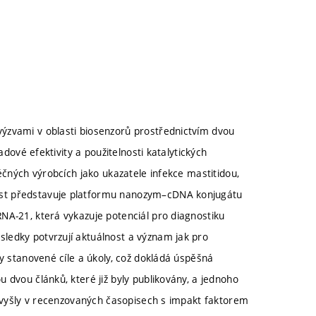
ýzvami v oblasti biosenzorů prostřednictvím dvou
adové efektivity a použitelnosti katalytických
éčných výrobcích jako ukazatele infekce mastitidou,
ást představuje platformu nanozym–cDNA konjugátu
NA-21, která vykazuje potenciál pro diagnostiku
ledky potvrzují aktuálnost a význam jak pro
ny stanovené cíle a úkoly, což dokládá úspěšná
 dvou článků, které již byly publikovány, a jednoho
y vyšly v recenzovaných časopisech s impakt faktorem