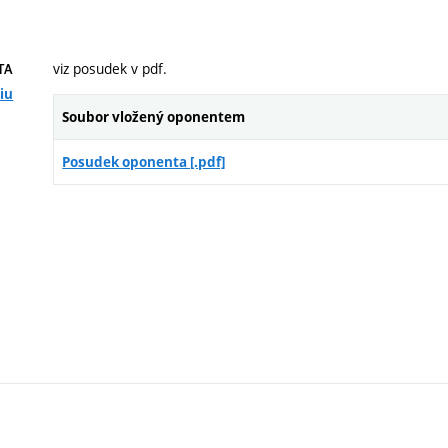
viz posudek v pdf.
TA
iu
Soubor vložený oponentem
Posudek oponenta [.pdf]