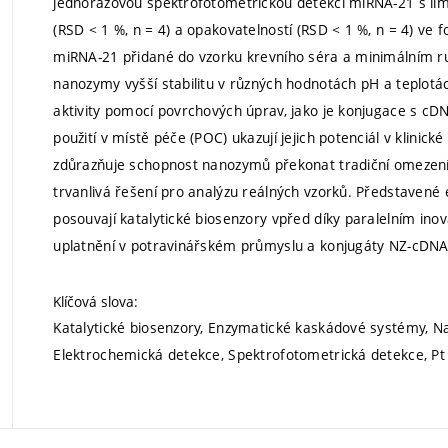
jednorázovou spektrofotometrickou detekci miRNA-21 s li
(RSD < 1 %, n = 4) a opakovatelností (RSD < 1 %, n = 4) ve
miRNA-21 přidané do vzorku krevního séra a minimálním ru
nanozymy vyšší stabilitu v různých hodnotách pH a teplotác
aktivity pomocí povrchových úprav, jako je konjugace s cDN
použití v místě péče (POC) ukazují jejich potenciál v klinic
zdůrazňuje schopnost nanozymů překonat tradiční omezení
trvanlivá řešení pro analýzu reálných vzorků. Představen
posouvají katalytické biosenzory vpřed díky paralelním in
uplatnění v potravinářském průmyslu a konjugáty NZ-cDNA v
Klíčová slova:
Katalytické biosenzory, Enzymatické kaskádové systémy, N
Elektrochemická detekce, Spektrofotometrická detekce, Pt