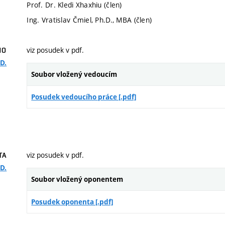
Prof. Dr. Kledi Xhaxhiu (člen)
Ing. Vratislav Čmiel, Ph.D., MBA (člen)
viz posudek v pdf.
HO
D.
Soubor vložený vedoucím
Posudek vedoucího práce [.pdf]
viz posudek v pdf.
TA
D.
Soubor vložený oponentem
Posudek oponenta [.pdf]