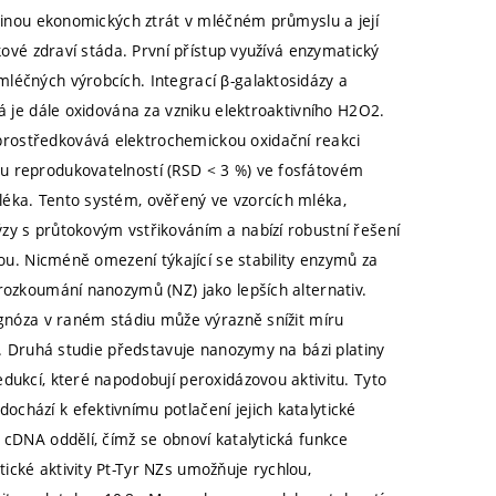
íčinou ekonomických ztrát v mléčném průmyslu a její
lkové zdraví stáda. První přístup využívá enzymatický
léčných výrobcích. Integrací β-galaktosidázy a
á je dále oxidována za vzniku elektroaktivního H2O2.
rostředkovává elektrochemickou oxidační reakci
u reprodukovatelností (RSD < 3 %) ve fosfátovém
léka. Tento systém, ověřený ve vzorcích mléka,
zy s průtokovým vstřikováním a nabízí robustní řešení
dou. Nicméně omezení týkající se stability enzymů za
rozkoumání nanozymů (NZ) jako lepších alternativ.
agnóza v raném stádiu může výrazně snížit míru
í. Druhá studie představuje nanozymy na bázi platiny
dukcí, které napodobují peroxidázovou aktivitu. Tyto
chází k efektivnímu potlačení jejich katalytické
 cDNA oddělí, čímž se obnoví katalytická funkce
ické aktivity Pt-Tyr NZs umožňuje rychlou,