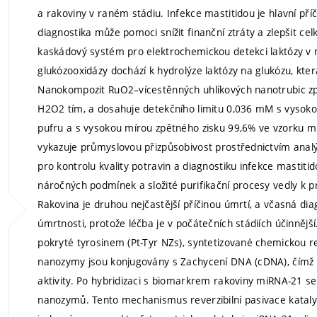
a rakoviny v raném stádiu. Infekce mastitidou je hlavní př
diagnostika může pomoci snížit finanční ztráty a zlepšit ce
kaskádový systém pro elektrochemickou detekci laktózy v m
glukózooxidázy dochází k hydrolýze laktózy na glukózu, kter
Nanokompozit RuO2–vícestěnných uhlíkových nanotrubic zp
H2O2 tím, a dosahuje detekčního limitu 0,036 mM s vysoko
pufru a s vysokou mírou zpětného zisku 99,6% ve vzorku m
vykazuje průmyslovou přizpůsobivost prostřednictvím analý
pro kontrolu kvality potravin a diagnostiku infekce mastiti
náročných podmínek a složité purifikační procesy vedly k p
Rakovina je druhou nejčastější příčinou úmrtí, a včasná di
úmrtnosti, protože léčba je v počátečních stádiích účinnějš
pokryté tyrosinem (Pt-Tyr NZs), syntetizované chemickou re
nanozymy jsou konjugovány s Zachycení DNA (cDNA), čímž do
aktivity. Po hybridizaci s biomarkrem rakoviny miRNA-21 se
nanozymů. Tento mechanismus reverzibilní pasivace katalyt