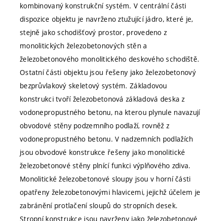
kombinovaný konstrukční systém. V centrální části
dispozice objektu je navrženo ztužující jádro, které je,
stejně jako schodišťový prostor, provedeno z
monolitických železobetonových stěn a
železobetonového monolitického deskového schodiště.
Ostatní části objektu jsou řešeny jako železobetonový
bezprůvlakový skeletový systém. Základovou
konstrukci tvoří železobetonová základová deska z
vodonepropustného betonu, na kterou plynule navazují
obvodové stěny podzemního podlaží, rovněž z
vodonepropustného betonu. V nadzemních podlažích
jsou obvodové konstrukce řešeny jako monolitické
železobetonové stěny plnící funkci výplňového zdiva.
Monolitické železobetonové sloupy jsou v horní části
opatřeny železobetonovými hlavicemi, jejichž účelem je
zabránění protlačení sloupů do stropních desek.
Stropní konstrukce jsou navrženy jako železobetonové