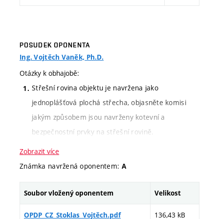
POSUDEK OPONENTA
Ing. Vojtěch Vaněk, Ph.D.
Otázky k obhajobě:
Střešní rovina objektu je navržena jako
jednoplášťová plochá střecha, objasněte komisi
jakým způsobem jsou navrženy kotevní a
bezpečnostní prvky na střešní rovině.
V textové dokumentaci je uvedeno že bude
Zobrazit více
provedena příprava pro FVE. Můžete zkušební
Známka navržená oponentem:
A
komisi objasnit, jak budou později FVE panely
Soubor vložený oponentem
Velikost
orientovány?
Prosklené otvory v objektu převážně tvoří okna
136,43 kB
OPDP_CZ_Stoklas_Vojtěch.pdf