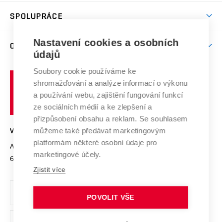
Studentský život
odkaz)
Věda a výzkum na VUT
Harmonogram akademického roku
Zpracování osobních údajů studentů
Sociální bezpečí
SPOLUPRÁCE
Celoživotní vzdělávání
Brno
Podpora excelence
Závěrečné práce
Studium bez bariér
Zpracování osobních údajů uchazečů o studium
Firemní spolupráce
Mezinárodní vědecká rada
Nastavení cookies a osobních
O UNIVERZITĚ
Doktorské studium
Podpora podnikání
E-přihláška
údajů
Zahraniční spolupráce
Systém zajišťování kvality výzkumu
Profil univerzity
Spolupráce se školami
Soubory cookie používáme ke
Vysoké
Výzkumné infrastruktury
shromažďování a analýze informací o výkonu
Udržitelná univerzita
učení
Služby univerzity
Transfer znalostí
a používání webu, zajištění fungování funkcí
technické
Podnikavá univerzita / ContriBUTe
Mezinárodní dohody
ze sociálních médií a ke zlepšení a
Open Science
v
Bezpečná univerzita
přizpůsobení obsahu a reklam. Se souhlasem
Univerzitní sítě
Brně
Projekty
můžeme také předávat marketingovým
VYSOKÉ UČENÍ TECHNICKÉ V BRNĚ
Vyznamenání
platformám některé osobní údaje pro
Projekty ze strukturálních fondů
Antonínská 548/1
www.vut.cz
marketingové účely.
Organizační struktura
602 00 Brno
vut@vutbr.cz
Specifický výzkum
Zjistit více
Úřední deska
Ochrana osobních údajů
POVOLIT VŠE
(externí
Pracovní příležitosti