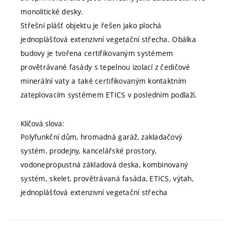
monolitické desky.
Střešní plášť objektu je řešen jako plochá
jednoplášťová extenzivní vegetační střecha. Obálka
budovy je tvořena certifikovaným systémem
provětrávané fasády s tepelnou izolací z čedičové
minerální vaty a také certifikovaným kontaktním
zateplovacím systémem ETICS v posledním podlaží.
Klíčová slova:
Polyfunkční dům, hromadná garáž, zakladačový
systém, prodejny, kancelářské prostory,
vodonepropustná základová deska, kombinovaný
systém, skelet, provětrávaná fasáda, ETICS, výtah,
jednoplášťová extenzivní vegetační střecha