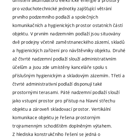
umístění akumulátorů elektrické energie a prostory
pro vzduchotechnické jednotky zajišťující větrání
prvního podzemního podlaží a společných
komunikačních a hygienických prostor ostatních částí
objektu. V prvním nadzemním podlaží jsou situovány
dvě prodejny včetně zaměstnaneckého zázemí, skladů
a hygienických zařízení pro návštěvníky objektu. Druhé
až čtvrté nadzemní podlaží slouží administrativním
účelům a jsou zde umístěny kanceláře spolu s
příslušným hygienickým a skladovým zázemím. Třetí a
čtvrté administrativní podlaží disponují také
prostornými terasami. Páté nadzemní podlaží slouží
jako vstupní prostor pro přístup na hlavní střechu
objektu a zároveň skladovací prostor. Vertikální
komunikace objektu je řešena prostorným
trojramenným schodištěm doplněným výtahem.
Z hlediska konstrukčního řešení se jedná o