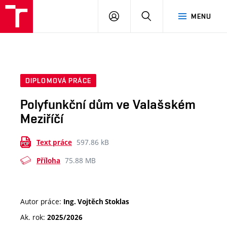
VUT
PŘIHLÁSIT
HLEDAT
MENU
SE
DIPLOMOVÁ PRÁCE
Polyfunkční dům ve Valašském
Meziříčí
597.86 kB
Text práce
75.88 MB
Příloha
Autor práce:
Ing. Vojtěch Stoklas
Ak. rok:
2025/2026