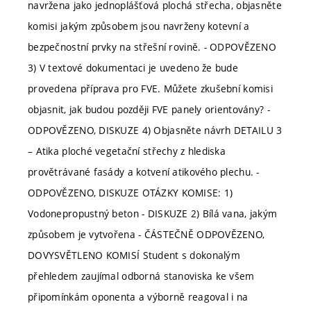
navržena jako jednoplášťová plochá střecha, objasněte
komisi jakým způsobem jsou navrženy kotevní a
bezpečnostní prvky na střešní rovině. - ODPOVĚZENO
3) V textové dokumentaci je uvedeno že bude
provedena příprava pro FVE. Můžete zkušební komisi
objasnit, jak budou později FVE panely orientovány? -
ODPOVĚZENO, DISKUZE 4) Objasněte návrh DETAILU 3
– Atika ploché vegetační střechy z hlediska
provětrávané fasády a kotvení atikového plechu. -
ODPOVĚZENO, DISKUZE OTÁZKY KOMISE: 1)
Vodonepropustný beton - DISKUZE 2) Bílá vana, jakým
způsobem je vytvořena - ČÁSTEČNĚ ODPOVĚZENO,
DOVYSVĚTLENO KOMISÍ Student s dokonalým
přehledem zaujímal odborná stanoviska ke všem
připomínkám oponenta a výborně reagoval i na