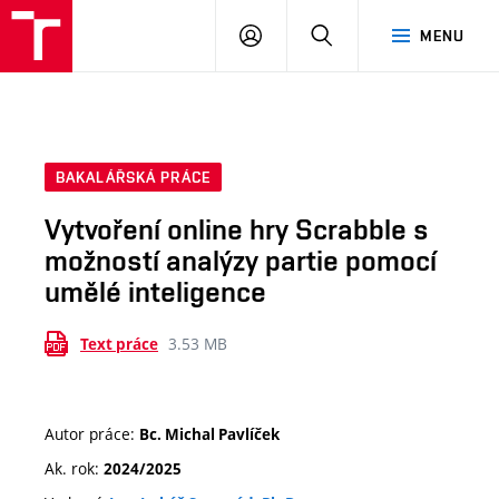
VUT
PŘIHLÁSIT
HLEDAT
MENU
SE
BAKALÁŘSKÁ PRÁCE
Vytvoření online hry Scrabble s
možností analýzy partie pomocí
umělé inteligence
3.53 MB
Text práce
Autor práce:
Bc. Michal Pavlíček
Ak. rok:
2024/2025