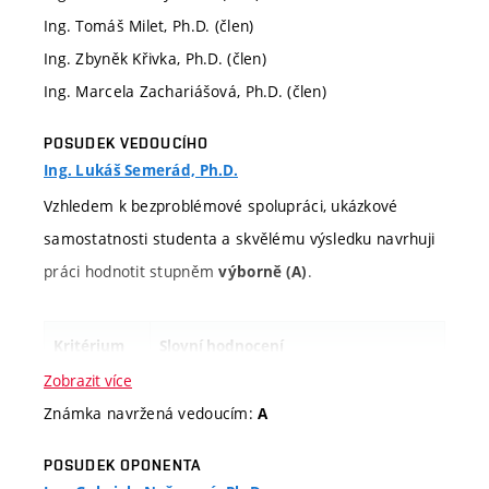
Ing. Tomáš Milet, Ph.D. (člen)
Ing. Zbyněk Křivka, Ph.D. (člen)
Ing. Marcela Zachariášová, Ph.D. (člen)
POSUDEK VEDOUCÍHO
Ing. Lukáš Semerád, Ph.D.
Vzhledem k bezproblémové spolupráci, ukázkové
samostatnosti studenta a skvělému výsledku navrhuji
práci hodnotit stupněm
.
výborně (A)
Kritérium
Slovní hodnocení
hodnocení
Zobrazit více
Známka navržená vedoucím:
A
Informace k
Ačkoliv se zadání jeví jako standardně
zadání
obtížné, student nechtěl pouze
POSUDEK OPONENTA