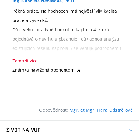
Ing. Gabriela Nečasová, Ph.D.
implementovat existující nástroje, ale
vytvořit si kompletní řešení sám. Z
Pěkná práce. Na hodnocení má největší vliv kvalita
toho důvodu bylo zadání změněno v
práce a výsledků.
průběhu. Z důvodu kompletní tvorby
Dále velmi pozitivně hodnotím kapitolu 4, která
webové aplikace proto hodnotím
pojednává o návrhu a pbsahuje i důkladnou analýzu
zadání jako mírně náročnější.
existujících řešení. Kapitola 5 se věnuje podrobnému
Výsledné řešení je velice zdařilé a
popisu implementace a kapitola 6 evaluaci zvoleného
Zobrazit více
dokonce i veřejně přístupné.
řešení. Dále oceňuji, že student již do práce uvedl
Známka navržená oponentem:
A
možná budoucí rozšíření (závěr kapitoly 6).
Práce s
Student sháněl literární zdroje
literaturou
samostatně, s jejich výběrem
Doporučuji práci k obhajobě a práci hodnotím
souhlasím.
stupněm A (90 bodů).
Odpovědnost:
Mgr. et Mgr. Hana Odstrčilová
Aktivita
Se studentem jsme komunikovali na
ŽIVOT NA VUT
Kritérium
Slovní hodnocení
Body
během
pravidelné bázi po celou dobu