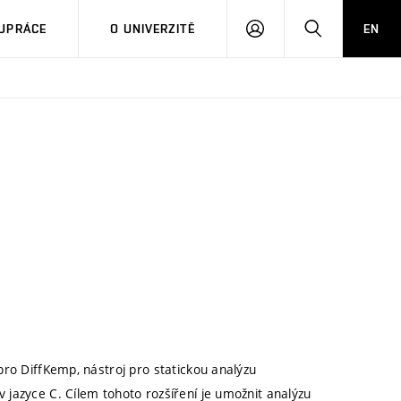
PŘIHLÁSIT
HLEDAT
UPRÁCE
O UNIVERZITĚ
EN
SE
pro DiffKemp, nástroj pro statickou analýzu
jazyce C. Cílem tohoto rozšíření je umožnit analýzu