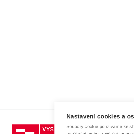
Nastavení cookies a o
Soubory cookie používáme ke sh
Vysoké
používání webu, zajištění fungová