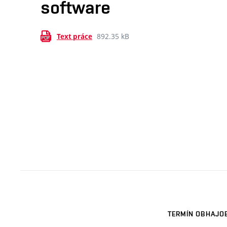
software
892.35 kB
Text práce
TERMÍN OBHAJO