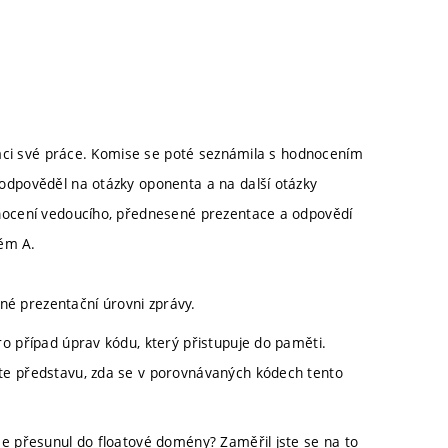
ámci své práce. Komise se poté seznámila s hodnocením
dpověděl na otázky oponenta a na další otázky
nocení vedoucího, přednesené prezentace a odpovědí
něm A.
é prezentační úrovni zprávy.
ro případ úprav kódu, který přistupuje do paměti.
áte představu, zda se v porovnávaných kódech tento
se přesunul do floatové domény? Zaměřil jste se na to