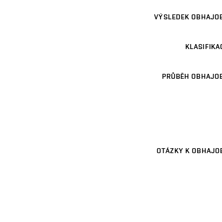
VÝSLEDEK OBHAJO
KLASIFIKA
PRŮBĚH OBHAJO
OTÁZKY K OBHAJO