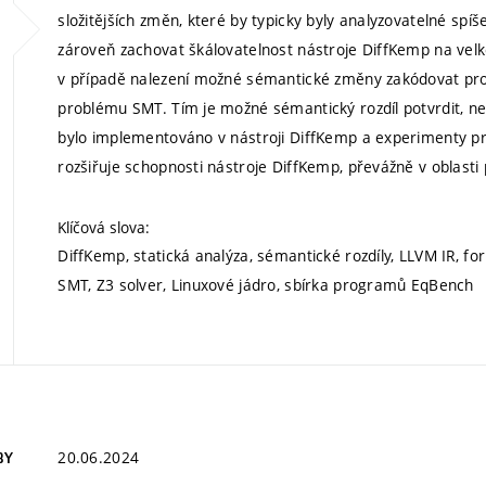
složitějších změn, které by typicky byly analyzovatelné spí
zároveň zachovat škálovatelnost nástroje DiffKemp na velké
v případě nalezení možné sémantické změny zakódovat probl
problému SMT. Tím je možné sémantický rozdíl potvrdit, n
bylo implementováno v nástroji DiffKemp a experimenty p
rozšiřuje schopnosti nástroje DiffKemp, převážně v oblasti
Klíčová slova:
DiffKemp, statická analýza, sémantické rozdíly, LLVM IR, f
SMT, Z3 solver, Linuxové jádro, sbírka programů EqBench
20.06.2024
BY