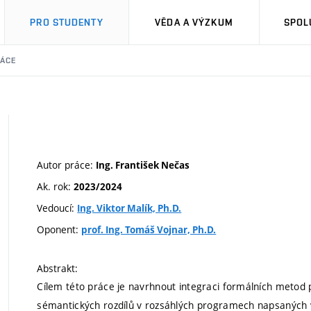
PRO STUDENTY
VĚDA A VÝZKUM
SPOL
RÁCE
Autor práce:
Ing. František Nečas
Ak. rok:
2023/2024
Vedoucí:
Ing. Viktor Malík, Ph.D.
Oponent:
prof. Ing. Tomáš Vojnar, Ph.D.
Abstrakt:
Cílem této práce je navrhnout integraci formálních metod 
sémantických rozdílů v rozsáhlých programech napsaných v 