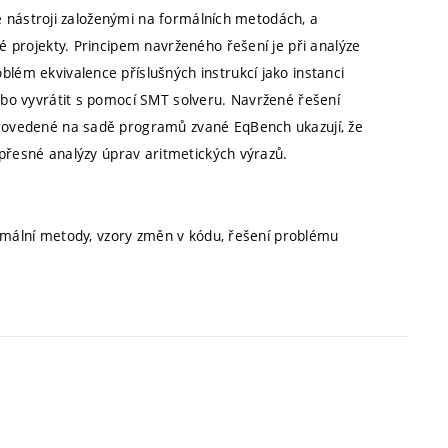
še nástroji založenými na formálních metodách, a
 projekty. Principem navrženého řešení je při analýze
ém ekvivalence příslušných instrukcí jako instanci
ebo vyvrátit s pomocí SMT solveru. Navržené řešení
rovedené na sadě programů zvané EqBench ukazují, že
 přesné analýzy úprav aritmetických výrazů.
ormální metody, vzory změn v kódu, řešení problému