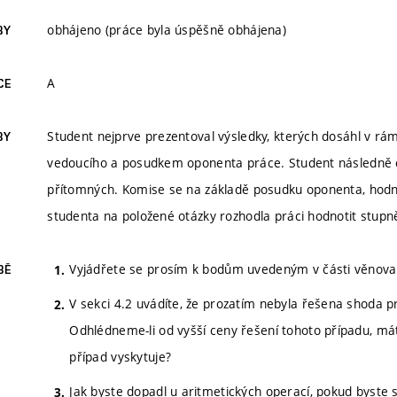
obhájeno (práce byla úspěšně obhájena)
BY
A
CE
Student nejprve prezentoval výsledky, kterých dosáhl v r
BY
vedoucího a posudkem oponenta práce. Student následně o
přítomných. Komise se na základě posudku oponenta, hod
studenta na položené otázky rozhodla práci hodnotit stup
Vyjádřete se prosím k bodům uvedeným v části věnovan
BĚ
V sekci 4.2 uvádíte, že prozatím nebyla řešena shoda p
Odhlédneme-li od vyšší ceny řešení tohoto případu, m
případ vyskytuje?
Jak byste dopadl u aritmetických operací, pokud byste 