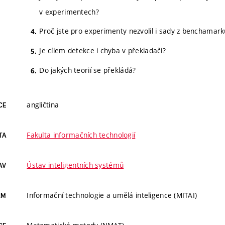
v experimentech?
Proč jste pro experimenty nezvolil i sady z benchamark
Je cílem detekce i chyba v překladači?
Do jakých teorií se překládá?
angličtina
CE
Fakulta informačních technologií
TA
Ústav inteligentních systémů
AV
Informační technologie a umělá inteligence (MITAI)
AM