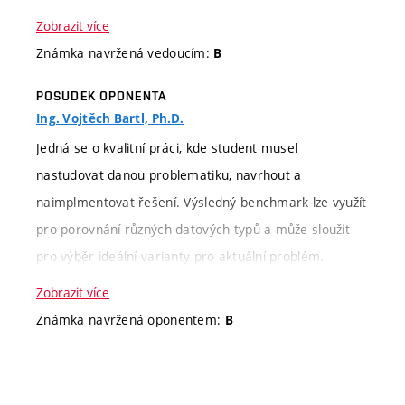
automaticky vyhodnocovat a periodicky publikovat.
Zobrazit více
Práci hodnotím jako velmi dobrou.
Známka navržená vedoucím:
B
POSUDEK OPONENTA
Kritérium
Slovní hodnocení
Ing. Vojtěch Bartl, Ph.D.
hodnocení
Jedná se o kvalitní práci, kde student musel
Informace k
Student měl za úkol analyzovat
nastudovat danou problematiku, navrhout a
zadání
datové formáty pro uchovávání
naimplmentovat řešení. Výsledný benchmark lze využít
biometrických dat v tabulární a
pro porovnání různých datových typů a může sloužit
obrazové podobě, zjistit jejich
pro výběr ideální varianty pro aktuální problém.
vlastnosti a limity, a dále formáty
Rovněž přináši vhled do toho, které datové typy je
Zobrazit více
vhodně otestovat benchmarky.
aktuálně nejlepší využívat a jaké jsou mezi nimi rozdíly.
Známka navržená oponentem:
B
Spolupráce s externí firmou znamená, že tento
benchmark bude z jejich strany využíván.
Práce s
Student si sám vyhledal veškeré
literaturou
potřebné zdroje a další literaturu.