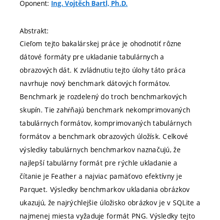
Oponent:
Ing. Vojtěch Bartl, Ph.D.
Abstrakt:
Cieľom tejto bakalárskej práce je ohodnotiť rôzne
dátové formáty pre ukladanie tabulárnych a
obrazových dát. K zvládnutiu tejto úlohy táto práca
navrhuje nový benchmark dátových formátov.
Benchmark je rozdelený do troch benchmarkových
skupín. Tie zahŕňajú benchmark nekomprimovaných
tabulárnych formátov, komprimovaných tabulárnych
formátov a benchmark obrazových úložísk. Celkové
výsledky tabulárnych benchmarkov naznačujú, že
najlepší tabulárny formát pre rýchle ukladanie a
čítanie je Feather a najviac pamäťovo efektívny je
Parquet. Výsledky benchmarkov ukladania obrázkov
ukazujú, že najrýchlejšie úložisko obrázkov je v SQLite a
najmenej miesta vyžaduje formát PNG. Výsledky tejto