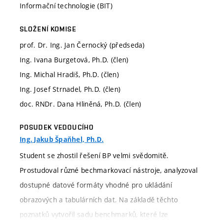
Informační technologie (BIT)
SLOŽENÍ KOMISE
prof. Dr. Ing. Jan Černocký (předseda)
Ing. Ivana Burgetová, Ph.D. (člen)
Ing. Michal Hradiš, Ph.D. (člen)
Ing. Josef Strnadel, Ph.D. (člen)
doc. RNDr. Dana Hliněná, Ph.D. (člen)
POSUDEK VEDOUCÍHO
Ing. Jakub Špaňhel, Ph.D.
Student se zhostil řešení BP velmi svědomitě.
Prostudoval různé bechmarkovací nástroje, analyzoval
dostupné datové formáty vhodné pro ukládání
obrazových a tabulárních dat. Na základě těchto
poznatků vytvořil sadu benchmarků, které lze