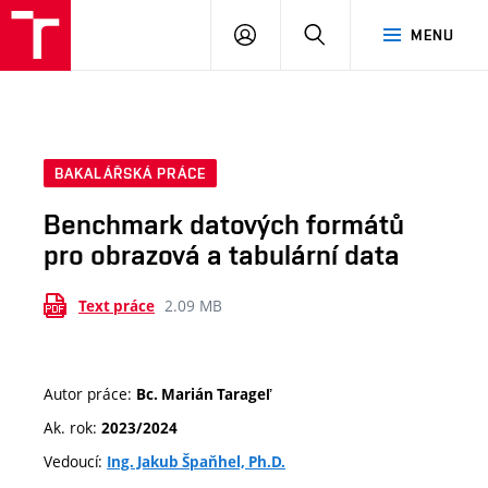
VUT
PŘIHLÁSIT
HLEDAT
MENU
SE
BAKALÁŘSKÁ PRÁCE
Benchmark datových formátů
pro obrazová a tabulární data
2.09 MB
Text práce
Autor práce:
Bc. Marián Tarageľ
Ak. rok:
2023/2024
Vedoucí:
Ing. Jakub Špaňhel, Ph.D.