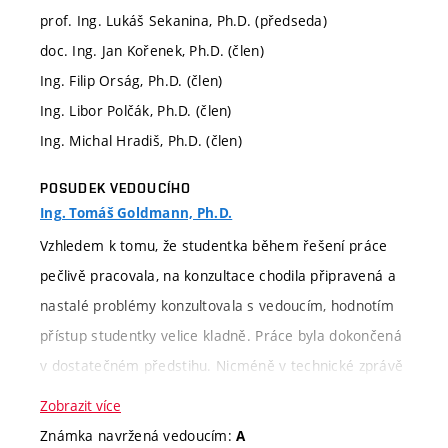
prof. Ing. Lukáš Sekanina, Ph.D. (předseda)
doc. Ing. Jan Kořenek, Ph.D. (člen)
Ing. Filip Orság, Ph.D. (člen)
Ing. Libor Polčák, Ph.D. (člen)
Ing. Michal Hradiš, Ph.D. (člen)
POSUDEK VEDOUCÍHO
Ing. Tomáš Goldmann, Ph.D.
Vzhledem k tomu, že studentka během řešení práce
pečlivě pracovala, na konzultace chodila připravená a
nastalé problémy konzultovala s vedoucím, hodnotím
přístup studentky velice kladně. Práce byla dokončená
v dostatečném předstihu. Nicméně v technické zprávě
bylo zapotřebí revidovat některé pasáže, což
Zobrazit více
studentka ještě před odevzdáním práce provedla a
Známka navržená vedoucím:
A