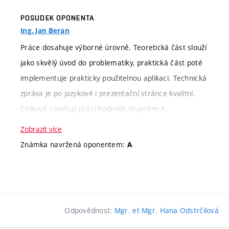
vypořádala se tak s většinou připomínek od vedoucího
POSUDEK OPONENTA
práce.
Ing. Jan Beran
Práce dosahuje výborné úrovně. Teoretická část slouží
Na základě výše uvedených informací hodnotím
jako skvělý úvod do problematiky, praktická část poté
studentku stupněm
(A).
výborně
implementuje prakticky použitelnou aplikaci. Technická
zpráva je po jazykové i prezentační stránce kvalitní.
Celkově navrhuji práci hodnotit stupněm A.
Zobrazit více
Kritérium
Slovní hodnocení
Body
Známka navržená oponentem:
A
Kritérium
Slovní hodnocení
hodnocení
hodnocení
Náročnost
průměrně
Stupeň hodnocení:
Informace k
Jedná se o průměrně obtížné zadání
zadání
obtížné zadání
zadání
kompilačního charakteru. Cílem bylo
Odpovědnost:
Mgr. et Mgr. Hana Odstrčilová
vytvořit aplikaci, která dokáže