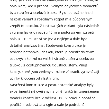
obloukem, kde k přenosu velkých ohybových momentů
byla navržena ocelová trubka. Bylo testováno hned
několik variant s rozdílným rozpětím a půdorysným
vzepětím oblouku. Z testovaných variant byla následně
vybrána lávka o rozpětí 45 m a půdorysném vzepětí
oblouku 10 m, která se jevila nejlépe a dále byla
detailně analyzována. Studovaná konstrukce je
tvořena betonovou deskou, která je prostřednictvím
ocelových konzol na vnitřní straně ztužena ocelovou
trubkou s odstupňovanou tloušťkou stěny. Vnější
kabely, které jsou vedeny v trubce zábradlí, vyrovnávají
účinky kroucení od vlastní tíhy.
Navržená konstrukce a postup statické analýzy byly
experimentálně ověřeny na plně funkčním zmenšeném
modelu konstrukce v měřítku 1:6. V práci je popsána
použitá modelová analogie a dále je podrobně