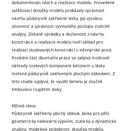
dokumentován návrh a realizace modelu. Provedené
zatěžovací zkoušky modelu prokázaly správnost
návrhu půdorysně zakřivené lávky, její vysokou
únosnost a správnost vyvinutého postupu statické
analýzy. Získané výsledky a zkušenosti z návrhu
konstrukce a realizace modelu tvoří základ pro
realizaci studovaných konstrukcí v inženýrské praxi.
Poslední část disertační práce se zabývá možností
náhrady ocelových komponent betonem u lávky
tvořené půdorysně zakřiveným plochým obloukem. Z
této studie vyplývá, že využití betonu je značně
limitováno rozpětím lávky.
Klíčová slova:
Půdorysně zakřivený plochý oblouk, lávka pro pěší,
geometricky nelineární výpočet, statická a dynamická
analýza, modelová podobnost, zkouška modelu,