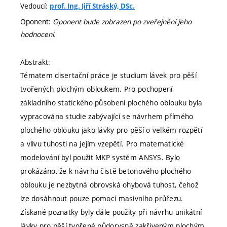
Vedoucí:
prof. Ing. Jiří Stráský, DSc.
Oponent:
Oponent bude zobrazen po zveřejnění jeho
hodnocení.
Abstrakt:
Tématem disertační práce je studium lávek pro pěší
tvořených plochým obloukem. Pro pochopení
základního statického působení plochého oblouku byla
vypracována studie zabývající se návrhem přímého
plochého oblouku jako lávky pro pěší o velkém rozpětí
a vlivu tuhosti na jejím vzepětí. Pro matematické
modelování byl použit MKP systém ANSYS. Bylo
prokázáno, že k návrhu čistě betonového plochého
oblouku je nezbytná obrovská ohybová tuhost, čehož
lze dosáhnout pouze pomocí masivního průřezu.
Získané poznatky byly dále použity při návrhu unikátní
lávky pro pěší tvořené půdorysně zakřiveným plochým