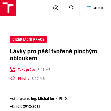
VUT
PŘIHLÁSIT
HLEDAT
MENU
SE
DIZERTAČNÍ PRÁCE
Lávky pro pěší tvořené plochým
obloukem
5.41 MB
Text práce
8.17 MB
Příloha
Autor práce:
Ing. Michal Jurík, Ph.D.
Ak. rok:
2012/2013