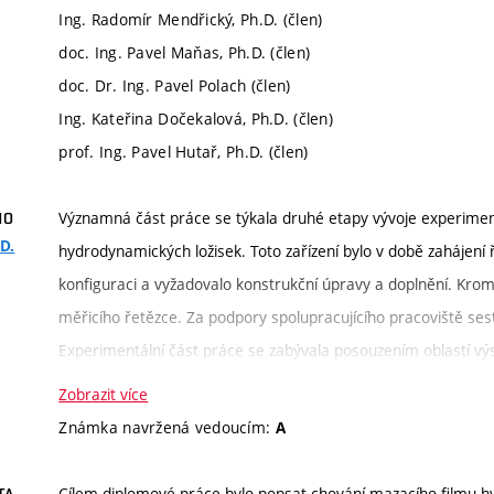
Ing. Radomír Mendřický, Ph.D. (člen)
doc. Ing. Pavel Maňas, Ph.D. (člen)
doc. Dr. Ing. Pavel Polach (člen)
Ing. Kateřina Dočekalová, Ph.D. (člen)
prof. Ing. Pavel Hutař, Ph.D. (člen)
Významná část práce se týkala druhé etapy vývoje experimentá
HO
D.
hydrodynamických ložisek. Toto zařízení bylo v době zahájen
konfiguraci a vyžadovalo konstrukční úpravy a doplnění. Krom
měřicího řetězce. Za podpory spolupracujícího pracoviště sesta
Experimentální část práce se zabývala posouzením oblastí výs
zařízení v několika konfiguracích regulovat. Výsledky slouží j
Zobrazit více
Paralelní větví diplomové práce byla implementace optické m
Známka navržená vedoucím:
A
zahrnovala konstrukční úpravy a návrh a realizaci uložení safí
proveditelnosti a návrhu dalšího postupu vývoje optických m
Cílem diplomové práce bylo popsat chování mazacího filmu h