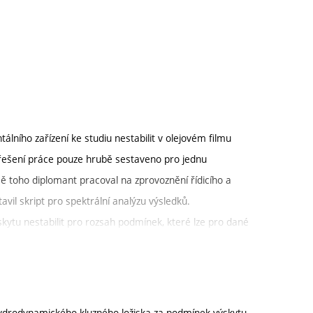
lního zařízení ke studiu nestabilit v olejovém filmu
í řešení práce pouze hrubě sestaveno pro jednu
ě toho diplomant pracoval na zprovoznění řídicího a
vil skript pro spektrální analýzu výsledků.
kytu nestabilit pro rozsah podmínek, které lze pro dané
ako výchozí stav pro další komplexnější experimenty.
etody pro vnější pozorování mazacího filmu. Ta
rového ložiska. Výsledky slouží k posouzení
etod. Diplomant pracoval velmi zodpovědně a
ydrodynamického kluzného ložiska za podmínek výskytu