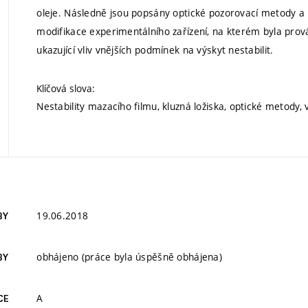
oleje. Následně jsou popsány optické pozorovací metody a 
modifikace experimentálního zařízení, na kterém byla pro
ukazující vliv vnějších podmínek na výskyt nestabilit.
Klíčová slova:
Nestability mazacího filmu, kluzná ložiska, optické metody, ví
19.06.2018
BY
obhájeno (práce byla úspěšně obhájena)
BY
A
CE