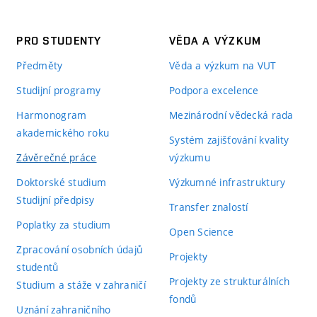
splněn. Úroveň práce splňuje veškeré požadavky na diplomovo
experimentálního zařízení pro studium nestabilit rotorů (zej
Samostatnost studenta při zpracování tématu
PRO STUDENTY
VĚDA A VÝZKUM
ložiska a měřicího řetězce pro měření sledovaných veličin) v 
Práce obsahuje všechny formální náležitosti, koncepce práce, č
Předměty
Věda a výzkum na VUT
formální úprava práce je dobrá. V práci se vyskytuje několik
Studijní programy
Podpora excelence
Harmonogram
Mezinárodní vědecká rada
akademického roku
Kritérium hodnocení
Systém zajišťování kvality
Závěrečné práce
výzkumu
Splnění požadavků a cílů zadání
Doktorské studium
Výzkumné infrastruktury
Postup a rozsah řešení, adekvátnost použitých metod
Studijní předpisy
Transfer znalostí
Poplatky za studium
Vlastní přínos a originalita
Open Science
Zpracování osobních údajů
Projekty
Schopnost interpretovat dosaž. výsledky a vyvozovat z nich 
studentů
Projekty ze strukturálních
Studium a stáže v zahraničí
Využitelnost výsledků v praxi nebo teorii
fondů
Uznání zahraničního