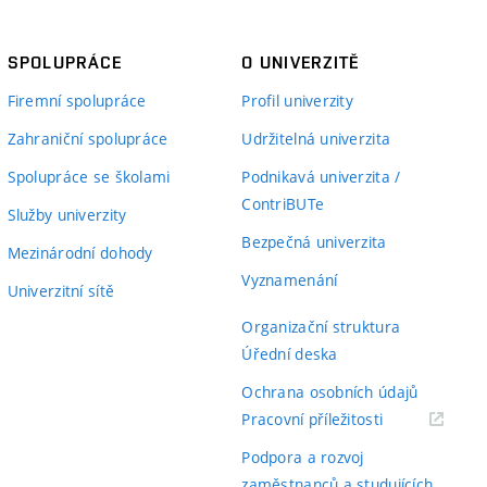
u práci. Přínos diplomové práce je zejména v modifikaci
ména v návrzích a implementacích optického vhledu do
A
SPOLUPRÁCE
O UNIVERZITĚ
jeho praktickém využití při experimentálním měření.
lenění kapitol a jejich návaznost je logická. Grafická a
Firemní spolupráce
Profil univerzity
 (nepodstatných) drobných nepřesností.
Zahraniční spolupráce
Udržitelná univerzita
Spolupráce se školami
Podnikavá univerzita /
ContriBUTe
Známka
Služby univerzity
Bezpečná univerzita
Mezinárodní dohody
A
Vyznamenání
Univerzitní sítě
A
Organizační struktura
A
Úřední deska
Ochrana osobních údajů
závěry
A
(externí
Pracovní příležitosti
odkaz)
A
Podpora a rozvoj
zaměstnanců a studujících