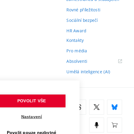
B
Rovné příležitosti
B
Sociální bezpečí
A
HR Award
Kontakty
Pro média
toru, který se projevuje subsynchronními vibracemi".
(externí
Absolventi
áce z obr. 4.1.
odkaz)
Umělá inteligence (AI)
.22.
POVOLIT VŠE
Nastavení
Povolit pouze nezbytné