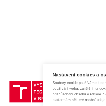
Nastavení cookies a o
Soubory cookie používáme ke sh
Vysoké
používání webu, zajištění fungová
učení
přizpůsobení obsahu a reklam.
technické
platformám některé osobní údaje
v