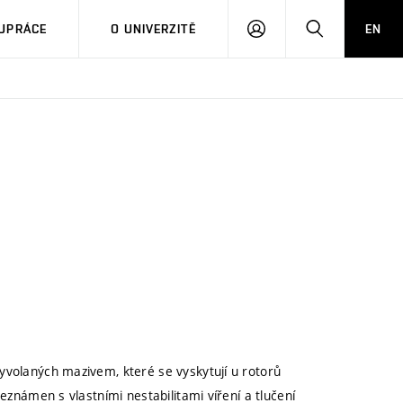
PŘIHLÁSIT
HLEDAT
UPRÁCE
O UNIVERZITĚ
EN
SE
yvolaných mazivem, které se vyskytují u rotorů
eznámen s vlastními nestabilitami víření a tlučení