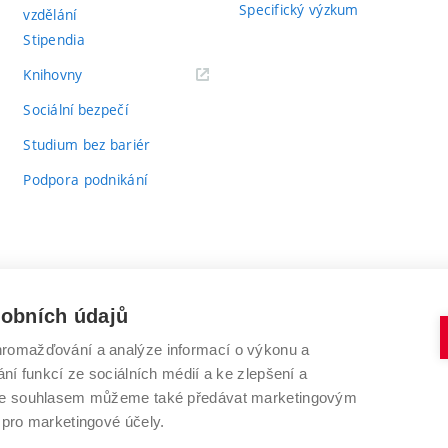
Specifický výzkum
Logické uspořádání práce a formální náležitosti
vzdělání
Stipendia
Grafická, stylistická úprava a pravopis
(externí
Knihovny
odkaz)
Práce s literaturou včetně citací
Sociální bezpečí
Studium bez bariér
Otázky k obhajobě:
Podpora podnikání
Vysvětlete, co co znamená "dopředný precesní pohyb ro
Popište graficky znázorněný proces řešení diplomové pr
Vysvětlete postup zpracování signálu uvedený na obr. 4
sobních údajů
romažďování a analýze informací o výkonu a
VYSOKÉ UČENÍ TECHNICKÉ V BRNĚ
ní funkcí ze sociálních médií a ke zlepšení a
Antonínská 548/1
www.vut.cz
 Se souhlasem můžeme také předávat marketingovým
602 00 Brno
vut@vutbr.cz
 pro marketingové účely.