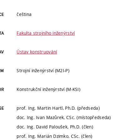
čeština
CE
Fakulta strojního inženýrství
TA
Ústav konstruování
AV
Strojní inženýrství (M2I-P)
AM
Konstrukční inženýrství (M-KSI)
OR
prof. Ing. Martin Hartl, Ph.D. (předseda)
SE
doc. Ing. Ivan Mazůrek, CSc. (místopředseda)
doc. Ing. David Paloušek, Ph.D. (člen)
prof. Ing. Marián Dzimko, CSc. (člen)