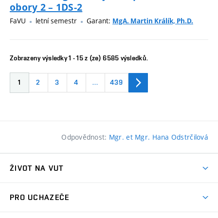
obory 2 – 1DS-2
FaVU
letní semestr
Garant:
MgA. Martin Králík, Ph.D.
Zobrazeny výsledky 1 - 15 z (ze) 6585 výsledků.
1
2
3
4
…
439
Odpovědnost:
Mgr. et Mgr. Hana Odstrčilová
ŽIVOT NA VUT
Atmosféra VUT
PRO UCHAZEČE
Prostory školy
Proč na VUT