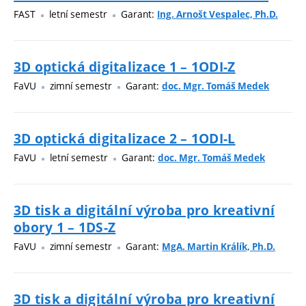
FAST
letní semestr
Garant:
Ing. Arnošt Vespalec, Ph.D.
3D optická digitalizace 1 – 1ODI-Z
FaVU
zimní semestr
Garant:
doc. Mgr. Tomáš Medek
3D optická digitalizace 2 – 1ODI-L
FaVU
letní semestr
Garant:
doc. Mgr. Tomáš Medek
3D tisk a digitální výroba pro kreativní
obory 1 – 1DS-Z
FaVU
zimní semestr
Garant:
MgA. Martin Králík, Ph.D.
3D tisk a digitální výroba pro kreativní