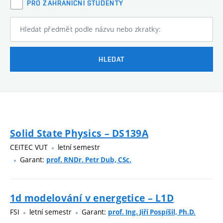
PRO ZAHRANIČNÍ STUDENTY
Hledat předmět podle názvu nebo zkratky:
HLEDAT
Solid State Physics – DS139A
CEITEC VUT
letní semestr
Garant:
prof. RNDr. Petr Dub, CSc.
1d modelování v energetice – L1D
FSI
letní semestr
Garant:
prof. Ing. Jiří Pospíšil, Ph.D.