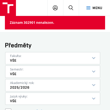
VUT
PŘIHLÁSIT
HLEDAT
MENU
SE
Záznam 302901 nenalezen.
Předměty
Fakulta:
VŠE
Semestr:
VŠE
Akademický rok:
2025/2026
Jazyk výuky:
VŠE