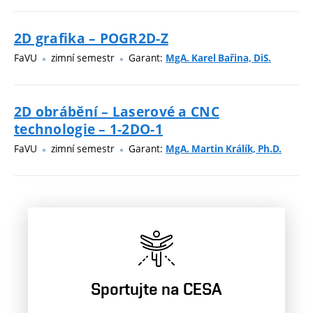
2D grafika – POGR2D-Z
FaVU
zimní semestr
Garant:
MgA. Karel Bařina, DiS.
2D obrábění – Laserové a CNC
technologie – 1-2DO-1
FaVU
zimní semestr
Garant:
MgA. Martin Králík, Ph.D.
Sportujte na CESA