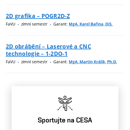
2D grafika – POGR2D-Z
FaVU
zimní semestr
Garant:
MgA. Karel Bařina, DiS.
2D obrábění – Laserové a CNC
technologie – 1-2DO-1
FaVU
zimní semestr
Garant:
MgA. Martin Králík, Ph.D.
Sportujte na CESA