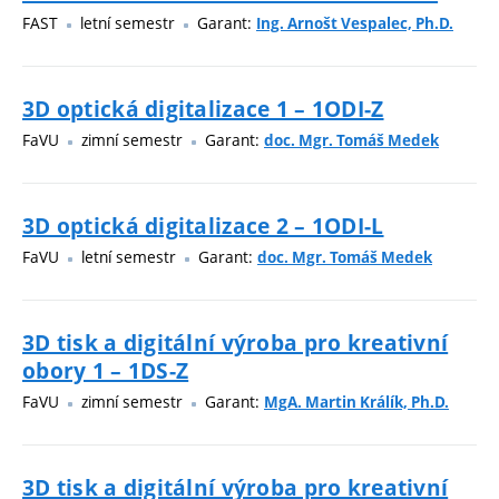
FAST
letní semestr
Garant:
Ing. Arnošt Vespalec, Ph.D.
3D optická digitalizace 1 – 1ODI-Z
FaVU
zimní semestr
Garant:
doc. Mgr. Tomáš Medek
3D optická digitalizace 2 – 1ODI-L
FaVU
letní semestr
Garant:
doc. Mgr. Tomáš Medek
3D tisk a digitální výroba pro kreativní
obory 1 – 1DS-Z
FaVU
zimní semestr
Garant:
MgA. Martin Králík, Ph.D.
3D tisk a digitální výroba pro kreativní