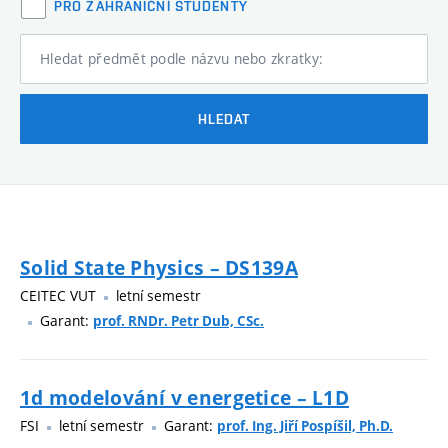
PRO ZAHRANIČNÍ STUDENTY
Hledat předmět podle názvu nebo zkratky:
HLEDAT
Solid State Physics – DS139A
CEITEC VUT
letní semestr
Garant:
prof. RNDr. Petr Dub, CSc.
1d modelování v energetice – L1D
FSI
letní semestr
Garant:
prof. Ing. Jiří Pospíšil, Ph.D.