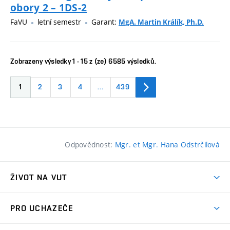
obory 2 – 1DS-2
FaVU
letní semestr
Garant:
MgA. Martin Králík, Ph.D.
Zobrazeny výsledky 1 - 15 z (ze) 6585 výsledků.
1
2
3
4
…
439
Odpovědnost:
Mgr. et Mgr. Hana Odstrčilová
ŽIVOT NA VUT
Atmosféra VUT
PRO UCHAZEČE
Prostory školy
Proč na VUT