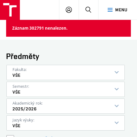
VUT
PŘIHLÁSIT
HLEDAT
MENU
SE
Záznam 302791 nenalezen.
Předměty
Fakulta:
VŠE
Semestr:
VŠE
Akademický rok:
2025/2026
Jazyk výuky:
VŠE