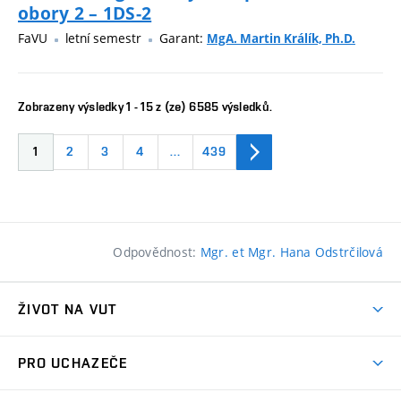
obory 2 – 1DS-2
FaVU
letní semestr
Garant:
MgA. Martin Králík, Ph.D.
Zobrazeny výsledky 1 - 15 z (ze) 6585 výsledků.
1
2
3
4
…
439
Odpovědnost:
Mgr. et Mgr. Hana Odstrčilová
ŽIVOT NA VUT
Atmosféra VUT
PRO UCHAZEČE
Prostory školy
Proč na VUT