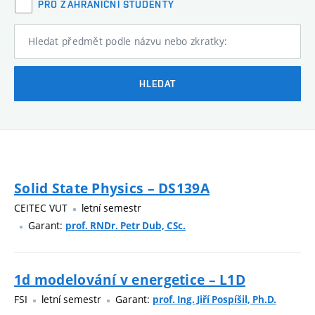
PRO ZAHRANIČNÍ STUDENTY
Hledat předmět podle názvu nebo zkratky:
HLEDAT
Solid State Physics – DS139A
CEITEC VUT
letní semestr
Garant:
prof. RNDr. Petr Dub, CSc.
1d modelování v energetice – L1D
FSI
letní semestr
Garant:
prof. Ing. Jiří Pospíšil, Ph.D.