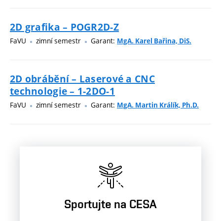
2D grafika – POGR2D-Z
FaVU
zimní semestr
Garant:
MgA. Karel Bařina, DiS.
2D obrábění – Laserové a CNC
technologie – 1-2DO-1
FaVU
zimní semestr
Garant:
MgA. Martin Králík, Ph.D.
Sportujte na CESA