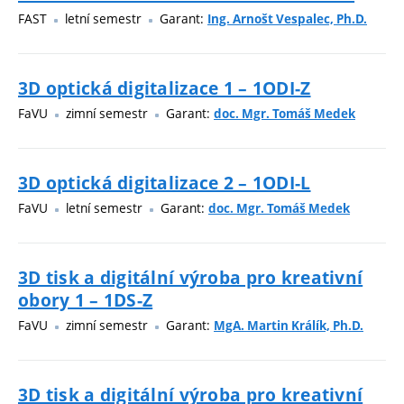
FAST
letní semestr
Garant:
Ing. Arnošt Vespalec, Ph.D.
3D optická digitalizace 1 – 1ODI-Z
FaVU
zimní semestr
Garant:
doc. Mgr. Tomáš Medek
3D optická digitalizace 2 – 1ODI-L
FaVU
letní semestr
Garant:
doc. Mgr. Tomáš Medek
3D tisk a digitální výroba pro kreativní
obory 1 – 1DS-Z
FaVU
zimní semestr
Garant:
MgA. Martin Králík, Ph.D.
3D tisk a digitální výroba pro kreativní