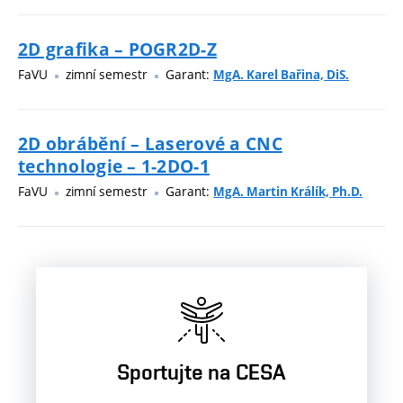
2D grafika – POGR2D-Z
FaVU
zimní semestr
Garant:
MgA. Karel Bařina, DiS.
2D obrábění – Laserové a CNC
technologie – 1-2DO-1
FaVU
zimní semestr
Garant:
MgA. Martin Králík, Ph.D.
Sportujte na CESA