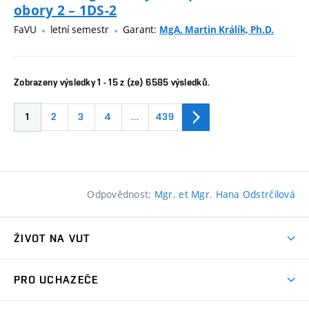
obory 2 – 1DS-2
FaVU
letní semestr
Garant:
MgA. Martin Králík, Ph.D.
Zobrazeny výsledky 1 - 15 z (ze) 6585 výsledků.
1
2
3
4
…
439
Odpovědnost:
Mgr. et Mgr. Hana Odstrčilová
ŽIVOT NA VUT
Atmosféra VUT
PRO UCHAZEČE
Prostory školy
Proč na VUT