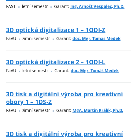
FAST
letní semestr
Garant:
Ing. Arnošt Vespalec, Ph.D.
3D optická digitalizace 1 – 1ODI-Z
FaVU
zimní semestr
Garant:
doc. Mgr. Tomáš Medek
3D optická digitalizace 2 – 1ODI-L
FaVU
letní semestr
Garant:
doc. Mgr. Tomáš Medek
3D tisk a digitální výroba pro kreativní
obory 1 – 1DS-Z
FaVU
zimní semestr
Garant:
MgA. Martin Králík, Ph.D.
3D tisk a digitální výroba pro kreativní