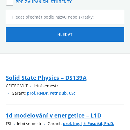
PRO ZAHRANIČNÍ STUDENTY
Hledat předmět podle názvu nebo zkratky:
HLEDAT
Solid State Physics – DS139A
CEITEC VUT
letní semestr
Garant:
prof. RNDr. Petr Dub, CSc.
1d modelování v energetice – L1D
FSI
letní semestr
Garant:
prof. Ing. Jiří Pospíšil, Ph.D.