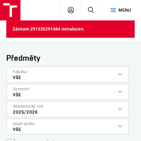
VUT
PŘIHLÁSIT
HLEDAT
MENU
SE
Záznam 291335291484 nenalezen.
Předměty
Fakulta:
VŠE
Semestr:
VŠE
Akademický rok:
2025/2026
Jazyk výuky:
VŠE