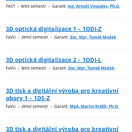
FAST
letní semestr
Garant:
Ing. Arnošt Vespalec, Ph.D.
3D optická digitalizace 1 – 1ODI-Z
FaVU
zimní semestr
Garant:
doc. Mgr. Tomáš Medek
3D optická digitalizace 2 – 1ODI-L
FaVU
letní semestr
Garant:
doc. Mgr. Tomáš Medek
3D tisk a digitální výroba pro kreativní
obory 1 – 1DS-Z
FaVU
zimní semestr
Garant:
MgA. Martin Králík, Ph.D.
3D tisk a digitální výroba pro kreativní