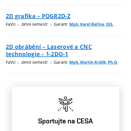
2D grafika – POGR2D-Z
FaVU
zimní semestr
Garant:
MgA. Karel Bařina, DiS.
2D obrábění – Laserové a CNC
technologie – 1-2DO-1
FaVU
zimní semestr
Garant:
MgA. Martin Králík, Ph.D.
Sportujte na CESA