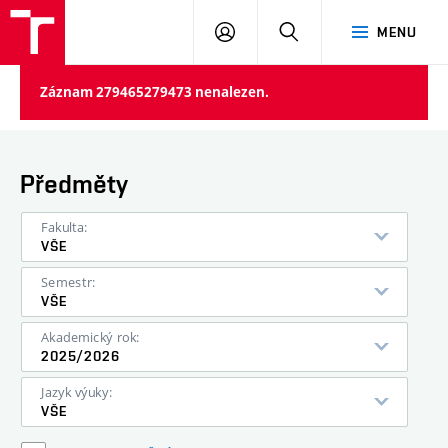
VUT
PŘIHLÁSIT
HLEDAT
MENU
SE
Záznam 279465279473 nenalezen.
Předměty
Fakulta:
VŠE
Semestr:
VŠE
Akademický rok:
2025/2026
Jazyk výuky:
VŠE