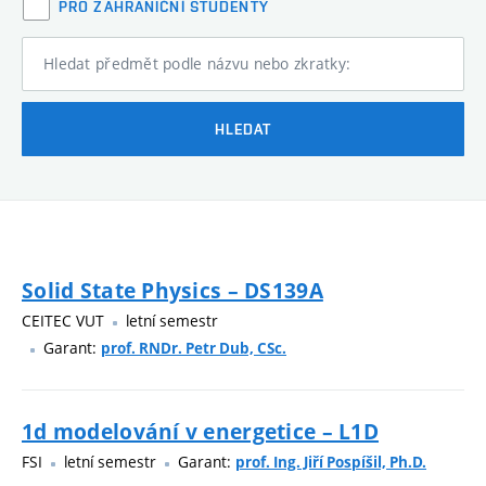
PRO ZAHRANIČNÍ STUDENTY
Hledat předmět podle názvu nebo zkratky:
HLEDAT
Solid State Physics – DS139A
CEITEC VUT
letní semestr
Garant:
prof. RNDr. Petr Dub, CSc.
1d modelování v energetice – L1D
FSI
letní semestr
Garant:
prof. Ing. Jiří Pospíšil, Ph.D.