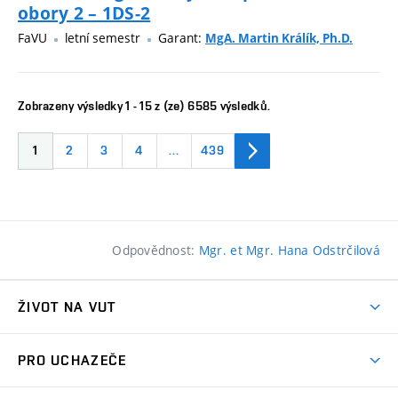
obory 2 – 1DS-2
FaVU
letní semestr
Garant:
MgA. Martin Králík, Ph.D.
Zobrazeny výsledky 1 - 15 z (ze) 6585 výsledků.
1
2
3
4
…
439
Odpovědnost:
Mgr. et Mgr. Hana Odstrčilová
ŽIVOT NA VUT
Atmosféra VUT
PRO UCHAZEČE
Prostory školy
Proč na VUT