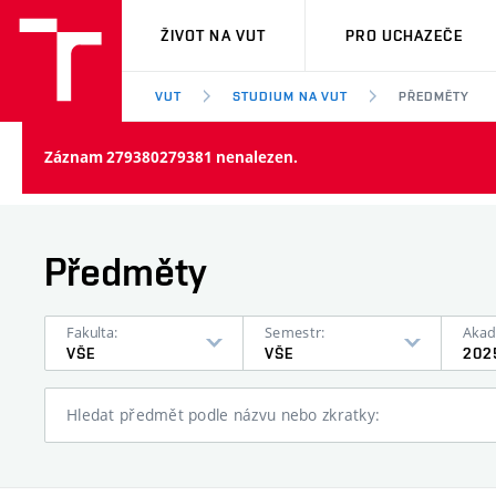
VUT
ŽIVOT NA VUT
PRO UCHAZEČE
VUT
STUDIUM NA VUT
PŘEDMĚTY
Záznam 279380279381 nenalezen.
Předměty
Fakulta:
Semestr:
Akad
VŠE
VŠE
202
Hledat předmět podle názvu nebo zkratky: