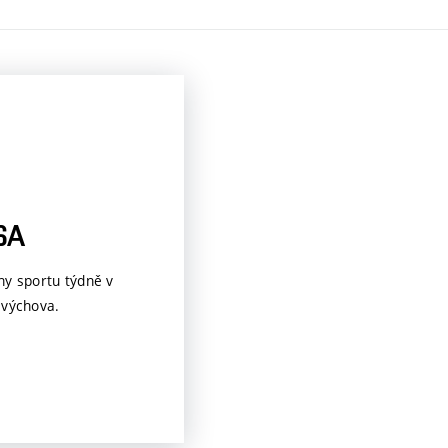
SA
ny sportu týdně v
 výchova.