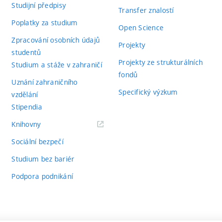
Studijní předpisy
Transfer znalostí
Poplatky za studium
Open Science
Zpracování osobních údajů
Projekty
studentů
Projekty ze strukturálních
Studium a stáže v zahraničí
fondů
Uznání zahraničního
Specifický výzkum
vzdělání
Stipendia
(externí
Knihovny
odkaz)
Sociální bezpečí
Studium bez bariér
Podpora podnikání