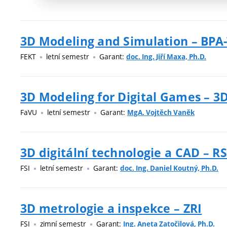
3D Modeling and Simulation – BP
FEKT
letní semestr
Garant:
doc. Ing. Jiří Maxa, Ph.D.
3D Modeling for Digital Games – 
FaVU
letní semestr
Garant:
MgA. Vojtěch Vaněk
3D digitální technologie a CAD – R
FSI
letní semestr
Garant:
doc. Ing. Daniel Koutný, Ph.D.
3D metrologie a inspekce – ZRI
FSI
zimní semestr
Garant:
Ing. Aneta Zatočilová, Ph.D.