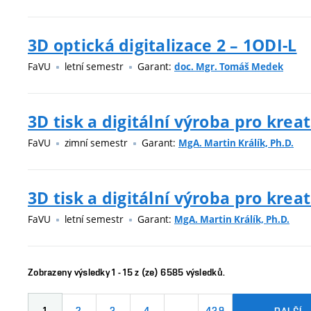
3D optická digitalizace 2 – 1ODI-L
FaVU
letní semestr
Garant:
doc. Mgr. Tomáš Medek
3D tisk a digitální výroba pro kreat
FaVU
zimní semestr
Garant:
MgA. Martin Králík, Ph.D.
3D tisk a digitální výroba pro kreat
FaVU
letní semestr
Garant:
MgA. Martin Králík, Ph.D.
Zobrazeny výsledky 1 - 15 z (ze) 6585 výsledků.
1
2
3
4
…
439
DALŠÍ