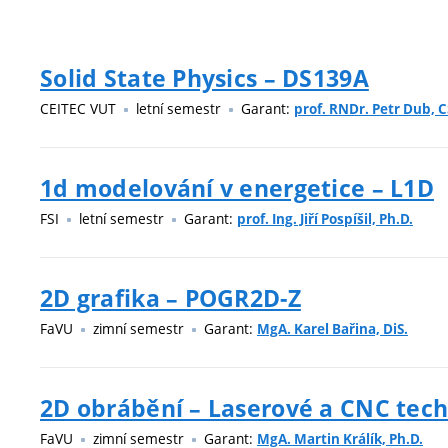
Solid State Physics – DS139A
CEITEC VUT
letní semestr
Garant:
prof. RNDr. Petr Dub, C
1d modelování v energetice – L1D
FSI
letní semestr
Garant:
prof. Ing. Jiří Pospíšil, Ph.D.
2D grafika – POGR2D-Z
FaVU
zimní semestr
Garant:
MgA. Karel Bařina, DiS.
2D obrábění – Laserové a CNC tech
FaVU
zimní semestr
Garant:
MgA. Martin Králík, Ph.D.