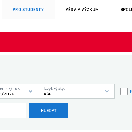
PRO STUDENTY
VĚDA A VÝZKUM
SPOL
emický rok:
Jazyk výuky:
5/2026
VŠE
HLEDAT