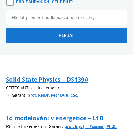
PRO ZAHRANIČNÍ STUDENTY
Hledat předmět podle názvu nebo zkratky:
HLEDAT
Solid State Physics – DS139A
CEITEC VUT
letní semestr
Garant:
prof. RNDr. Petr Dub, CSc.
1d modelování v energetice – L1D
FSI
letní semestr
Garant:
prof. Ing. Jiří Pospíšil, Ph.D.