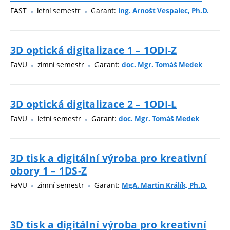
FAST
letní semestr
Garant:
Ing. Arnošt Vespalec, Ph.D.
3D optická digitalizace 1 – 1ODI-Z
FaVU
zimní semestr
Garant:
doc. Mgr. Tomáš Medek
3D optická digitalizace 2 – 1ODI-L
FaVU
letní semestr
Garant:
doc. Mgr. Tomáš Medek
3D tisk a digitální výroba pro kreativní
obory 1 – 1DS-Z
FaVU
zimní semestr
Garant:
MgA. Martin Králík, Ph.D.
3D tisk a digitální výroba pro kreativní