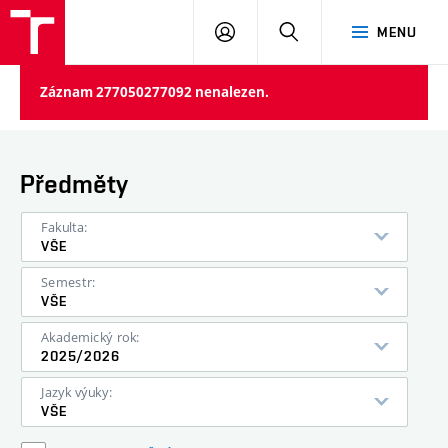
VUT
PŘIHLÁSIT
HLEDAT
MENU
SE
Záznam 277050277092 nenalezen.
Předměty
Fakulta:
VŠE
Semestr:
VŠE
Akademický rok:
2025/2026
Jazyk výuky:
VŠE