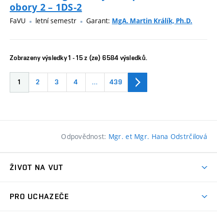
obory 2 – 1DS-2
FaVU
letní semestr
Garant:
MgA. Martin Králík, Ph.D.
Zobrazeny výsledky 1 - 15 z (ze) 6584 výsledků.
1
2
3
4
…
439
Odpovědnost:
Mgr. et Mgr. Hana Odstrčilová
ŽIVOT NA VUT
Atmosféra VUT
PRO UCHAZEČE
Prostory školy
Proč na VUT