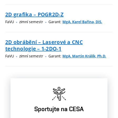
2D grafika – POGR2D-Z
FaVU
zimní semestr
Garant:
MgA. Karel Bařina, DiS.
2D obrábění – Laserové a CNC
technologie – 1-2DO-1
FaVU
zimní semestr
Garant:
MgA. Martin Králík, Ph.D.
Sportujte na CESA