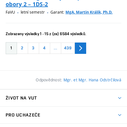
obory 2 – 1DS-2
FaVU
letní semestr
Garant:
MgA. Martin Králík, Ph.D.
Zobrazeny výsledky 1 - 15 z (ze) 6584 výsledků.
1
2
3
4
…
439
Odpovědnost:
Mgr. et Mgr. Hana Odstrčilová
ŽIVOT NA VUT
Atmosféra VUT
PRO UCHAZEČE
Prostory školy
Proč na VUT