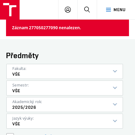
VUT
PŘIHLÁSIT
HLEDAT
MENU
SE
Záznam 277050277090 nenalezen.
Předměty
Fakulta:
VŠE
Semestr:
VŠE
Akademický rok:
2025/2026
Jazyk výuky:
VŠE