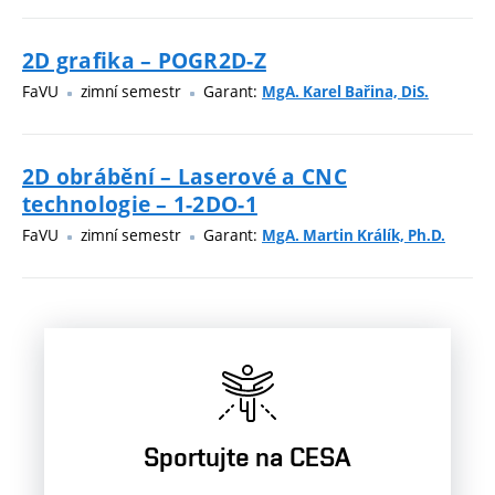
2D grafika – POGR2D-Z
FaVU
zimní semestr
Garant:
MgA. Karel Bařina, DiS.
2D obrábění – Laserové a CNC
technologie – 1-2DO-1
FaVU
zimní semestr
Garant:
MgA. Martin Králík, Ph.D.
Sportujte na CESA