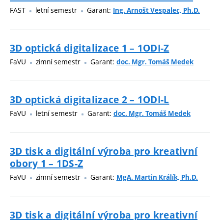
FAST
letní semestr
Garant:
Ing. Arnošt Vespalec, Ph.D.
3D optická digitalizace 1 – 1ODI-Z
FaVU
zimní semestr
Garant:
doc. Mgr. Tomáš Medek
3D optická digitalizace 2 – 1ODI-L
FaVU
letní semestr
Garant:
doc. Mgr. Tomáš Medek
3D tisk a digitální výroba pro kreativní
obory 1 – 1DS-Z
FaVU
zimní semestr
Garant:
MgA. Martin Králík, Ph.D.
3D tisk a digitální výroba pro kreativní