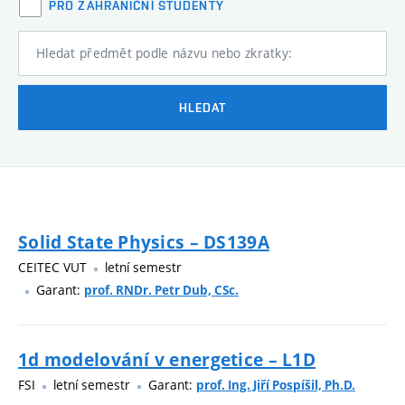
PRO ZAHRANIČNÍ STUDENTY
Hledat předmět podle názvu nebo zkratky:
HLEDAT
Solid State Physics – DS139A
CEITEC VUT
letní semestr
Garant:
prof. RNDr. Petr Dub, CSc.
1d modelování v energetice – L1D
FSI
letní semestr
Garant:
prof. Ing. Jiří Pospíšil, Ph.D.